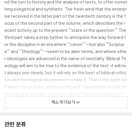
nd the turn to history and the analysis of texts, to offer somet
hing exegetical and synthetic. The fresh wind that the enterpr
ise received in the latter part of the twentieth century is the f
ocus of the second part of the volume, which describes the r
ecent activity up to the present ""state of the question."" The
third part takes a step further to anticipate the way forward f
or the discipline in an era where ""canon""--but also ""Scriptur
e"" and ""theology""--seem to be alien terms, and where othe
r ideologies are advanced in the name of neutrality. Biblical Th
eology will aim to be true to the evidence of the text: it will no
t always see clearly, but it will rely on the best of biblical critici
sm and theological discernment to help it. That is the spirit wit
h which this present volume is imbued. ""Questions of biblical t
heology are, at heart, questions about the understanding of t
he Bible in contemporary Christian thought and life. This collec
책소개 더보기
tion of essays is a good guide to many of the key issues in co
ntemporary debate about these questions."" --Walter Moberl
y (University of Durham) ""We are in the debt of editors Walsh
관련 분류
and Elliott for a volume that is historically informed (from Gabl