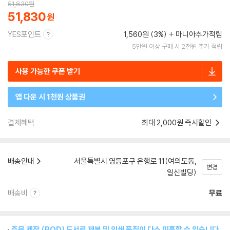
51,830
원
51,830
YES포인트
1,560원 (3%)
마니아추가적립
5만원 이상 구매 시 2천원 추가 적립
사용 가능한 쿠폰 받기
앱 다운 시 1천원 상품권
결제혜택
최대 2,000원 즉시할인
배송안내
서울특별시 영등포구 은행로 11(여의도동,
변경
일신빌딩)
배송비
무료
주문 제작 (POD) 도서로 제본 및 인쇄 품질이 다소 미흡할 수 있습니다