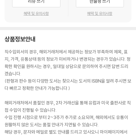
리뷰 쓰기
한줄평 쓰기
gh Professor of Catholic Theology, University of Notre Dame
혜택 및 유의사항
혜택 및 유의사항
Mark Elliott is Professor of Divinity (Historical and Biblical Theo
logy) at the University of St. Andrews. He is author of Engagin
g Leviticus (2012) and Providence Perceived (2015). Dr. Carey
Walsh is Professor of Old Testament at Villanova University. S
상품정보안내
he is the author of The Fruit of the Vine (2000), Exquisite Desi
re (2000) and, most recently, Chasing Mystery: A Catholic Bibl
직수입외서의 경우, 해외거래처에서 제공하는 정보가 부족하여 제목, 표
ical Theology (2013).
지, 가격, 유통상태 등의 정보가 미비하거나 변경되는 경우가 있습니다. 정
확한 확인을 원하시는 경우, 일대일 상담으로 문의하여 주시면 답변 드리
겠습니다.
(판형과 판수 등이 다양한 도서는 찾으시는 도서의 ISBN을 알려 주시면 보
다 빠르고 정확한 안내가 가능합니다.)
해외거래처에서 품절인 경우, 2차 거래선을 통해 유럽과 미국 출판사로 직
접 수입이 진행될 수 있습니다.
수입 진행 시점으로 부터 2~3주가 추가로 소요되며, 해외에서도 유통이
원활하지 않은 도서는 품절 안내가 지연될 수 있습니다.
해당 경우, 문자와 메일로 별도 안내를 드리고 있사오니 마이페이지에서