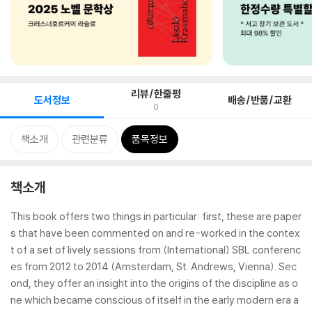
리뷰/한줄평
도서정보
배송/반품/교환
0
책소개
관련분류
품목정보
책소개
This book offers two things in particular: first, these are paper
s that have been commented on and re-worked in the contex
t of a set of lively sessions from (International) SBL conferenc
es from 2012 to 2014 (Amsterdam, St. Andrews, Vienna). Sec
ond, they offer an insight into the origins of the discipline as o
ne which became conscious of itself in the early modern era a