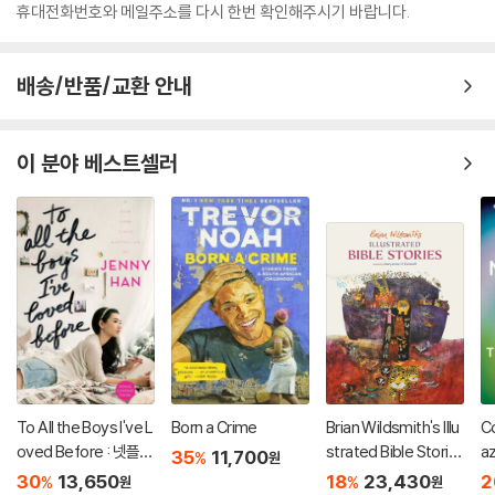
휴대전화번호와 메일주소를 다시 한번 확인해주시기 바랍니다.
배송/반품/교환 안내
이 분야 베스트셀러
To All the Boys I've L
Born a Crime
Brian Wildsmith's Illu
Co
oved Before : 넷플릭
strated Bible Storie
az
35
11,700
%
원
스 영화 '내가 사랑했던
s
of
30
13,650
18
23,430
2
%
%
원
원