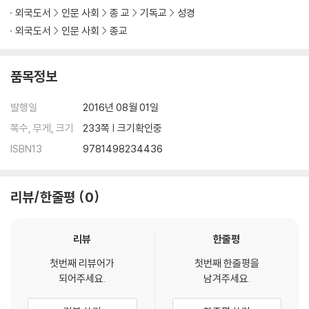
er on), engaged with all the relevant secondary literature of th
외국도서
인문 사회
종 교
기독교
성경
e past century, and thoughtfully undertaken. I have wondered
외국도서
인문 사회
종교
if a contribution of B. S. Childs was simply his ability to keep an
eye on biblical theology and interpretation at widest possible
품목정보
scholarly range, and to evaluate it on those comprehensive te
rms--the danger being that the discipline would otherwise br
발행일
2016년 08월 01일
eak up into tribes of special interest or self-reference. The e
ditors and contributors to this volume have kept that same go
쪽수, 무게, 크기
233쪽 | 크기확인중
al in mind and have done so with fine scholarship and focused
ISBN13
9781498234436
attention. The uncluttered title, Biblical Theology, is just righ
t."" --Christopher Seitz, Senior Research Professor of Biblical I
nterpretation, Wycliffe College, University of Toronto; Author,
리뷰/한줄평
0
Joel: The International Theological Commentary ""This outsta
nding book will introduce the reader into the questions that cu
리뷰
한줄평
rrently animate the field of Biblical Theology. One cannot say
enough good things about the comprehensive character of th
첫번째 리뷰어가
첫번째 한줄평을
e essays as whole, the consistent brilliance of their execution
되어주세요.
남겨주세요.
and even energy which bubbles underneath the various contri
butions. Highly recommended!"" -- Gary A. Anderson, Hesbur