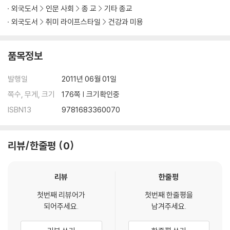
외국도서
인문 사회
종 교
기타 종교
외국도서
취미 라이프스타일
건강과 미용
품목정보
발행일
2011년 06월 01일
쪽수, 무게, 크기
176쪽 | 크기확인중
ISBN13
9781683360070
리뷰/한줄평
0
리뷰
한줄평
첫번째 리뷰어가
첫번째 한줄평을
되어주세요.
남겨주세요.