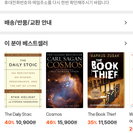
휴대전화번호와 메일주소를 다시 한번 확인해주시기 바랍니다.
배송/반품/교환 안내
이 분야 베스트셀러
The Daily Stoic
Cosmos
The Book Thief
Wi
ou
40
10,900
46
15,900
35
11,500
%
%
%
원
원
원
Cr
2