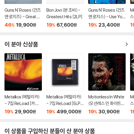
Guns N' Roses (건즈
Bon Jovi (본 조비) -
Guns N' Roses (건즈
M
앤 로지즈) - Greates
Greatest Hits [2LP]
앤 로지스) - Use Your
스)
t Hits: Their Biggest
Illusion II
G
46
19,900
19
67,600
19
23,400
1
%
%
%
원
원
원
Hits From 1987-199
4
이 분야 신상품
Metallica (메탈리카)
Metallica (메탈리카)
Motionless In White
M
- 7집 ReLoad [카세
- 7집 ReLoad [5LP
(모션레스 인 화이트) -
스)
트테이프]
+ 7인치 Vinyl + 15C
Decades
0
19
29,900
19
499,000
19
30,900
1
%
%
%
원
원
원
D + 4DVD]
플
이 상품을 구입하신 분들이 산 분야 상품