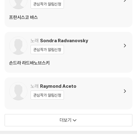
관심작가 알림신청
갈리아, 영국, 아일랜드 땅에 살았던 켈틱족 중에서 상류층을 일컫는 드루
프란시스코 바스
이드인들이 로마의 지배에서 벗어나고자 하는 역사적 배경에서 드루이드
인들을 이끄는 여사제 노르마의 손에 쥐어진 미즐토 나무는 용서와 화해의
메시지이다. 무대 중앙에 대형 미즐토를 매단 무대 디자인은 그 의미를 극
노래
Sondra Radvanovsky
대화시키면서 노르마의 아리아 "정결한 여신(Casta Diva)"를 더욱 돋
보이게 하는 장치이다.
관심작가 알림신청
손드라 라드바노프스키의 노르마는 오페라사에 가히 전설적인 캐스팅으
손드라 라드바노브스키
로 기억에 남을 것이다.
노래
Raymond Aceto
DVD/ Blu-ray 구매시 참고 사항 안내드립니다.
관심작가 알림신청
※ 4K블루레이, 3D 블루레이 재생 관련 안내
1) 4K UHD 디스크는 대용량의 데이터 전송이 필요하므로 4K전용 플레
이어를 사용하셔야 합니다. 더불어 플레이어 소프트웨어 최신 버전의 업데
더보기
이트, 대용량 케이블 사용이 필수입니다.
2) 3D 블루레이는 전용 플레이어와 3D 지원 TV를 통해서만 재생 가능합
니다.