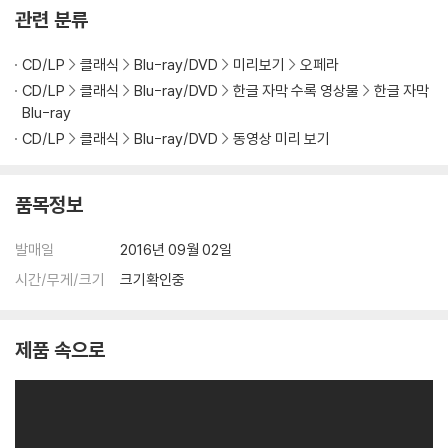
관련 분류
※ 아웃케이스/구성품/포장 상태
CD/LP
클래식
Blu-ray/DVD
미리보기
오페라
1) 제작/배송 과정에서 경미한 아웃케이스 주름, 모서리 눌림 및 갈라짐이
CD/LP
클래식
Blu-ray/DVD
한글 자막 수록 영상물
한글 자막
발생할 수 있습니다. 반품을 원하실 경우 미개봉 상태로 문의 부탁드립니
Blu-ray
다.
CD/LP
클래식
Blu-ray/DVD
동영상 미리 보기
2) 스틸북 케이스 제작 과정에서 기포 혹은 경미한 인쇄 오류가 발생할 수
있습니다.
3) 렌티큘러 스틸북의 경우, 보호필름이 붙어 판매되기도 합니다. 보호필
품목정보
름 손상에 의한 교환/반품은 불가합니다.
4) 본품 보호를 위해 노란색의 카톤 박스로 재포장한 경우, 카톤박스 손상
발매일
2016년 09월 02일
에 의한 교환/반품은 불가합니다.
시간/무게/크기
크기확인중
5) 아웃케이스/구성품/포장 상태 불량에 의한 교환/반품 신청시 불량 확
인을 위해 개봉 시의 동영상을 요청할 수 있으며, 동영상이 없는 경우 교
환/반품이 제한될 수 있습니다.
제품 속으로
※ 디스크 재생 불량
1) 기기 문제로 인해 발생하는 재생 불량 현상에 대해서는 반품/교환이 불
가하니 최신 소프트웨어로 업데이트된 DVD/BD 전용 기기에서 재생하실