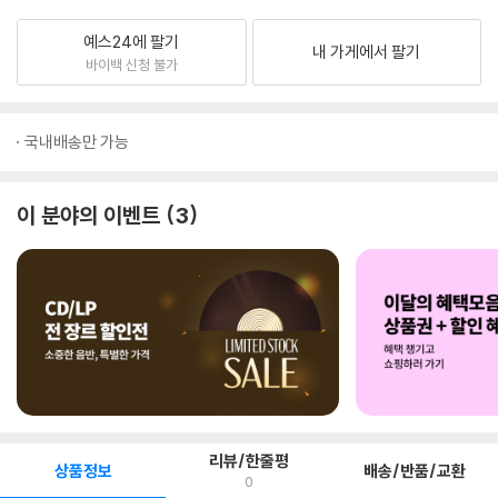
예스24에 팔기
내 가게에서 팔기
바이백 신청 불가
국내배송만 가능
이 분야의 이벤트
3
리뷰/한줄평
상품정보
배송/반품/교환
0