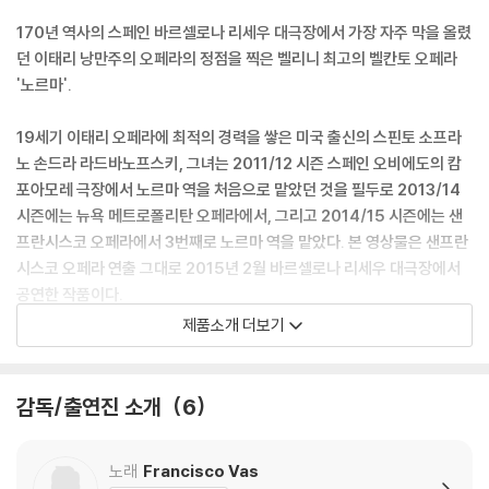
170년 역사의 스페인 바르셀로나 리세우 대극장에서 가장 자주 막을 올렸
던 이태리 낭만주의 오페라의 정점을 찍은 벨리니 최고의 벨칸토 오페라
'노르마'.
19세기 이태리 오페라에 최적의 경력을 쌓은 미국 출신의 스핀토 소프라
노 손드라 라드바노프스키, 그녀는 2011/12 시즌 스페인 오비에도의 캄
포아모레 극장에서 노르마 역을 처음으로 맡았던 것을 필두로 2013/14
시즌에는 뉴욕 메트로폴리탄 오페라에서, 그리고 2014/15 시즌에는 샌
프란시스코 오페라에서 3번째로 노르마 역을 맡았다. 본 영상물은 샌프란
시스코 오페라 연출 그대로 2015년 2월 바르셀로나 리세우 대극장에서
공연한 작품이다.
제품소개 더보기
그래미상 후보에 오르기도 했고 2010년 아이리쉬타임즈의 연출가상을
받았던 케빈 뉴베리는 초연 오페라에 상당한 강점을 가진 연출가이다. 20
편 이상을 초연했던 뉴베리의 신선한 시각은, 오페라 노르마가 가지는 대
감독/출연진 소개
6
결구도, 즉 갈리아(오늘날의 서유럽)와 로마의 대립 그리고 폴리오네에 대
한 노르마의 복수라는 전통적인 대결구도 이외에 여사제 노르마의 신성한
노래
Francisco Vas
제사 의식에 더욱 비중을 두고 있다.