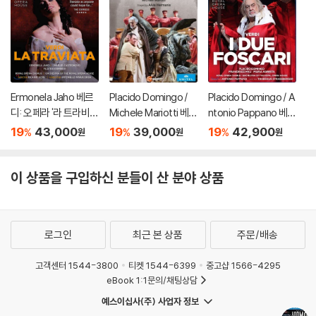
Ermonela Jaho 베르
Placido Domingo /
Placido Domingo / A
디: 오페라 '라 트라비아
Michele Mariotti 베르
ntonio Pappano 베르
타' (Verdi: La Traviat
디: 포스카리 가문의 두
디: 포스카리 가문의 두
19
43,000
19
39,000
19
42,900
%
%
%
원
원
원
a)
사람 - 플라시도 도밍
사람 (Verdi: I Due Fos
고, 미켈레 마리오티 (V
cari) 플라시도 도밍고
erdi: I Due Foscari)
이 상품을 구입하신 분들이 산 분야 상품
로그인
최근 본 상품
주문/배송
고객센터 1544-3800
티켓 1544-6399
중고샵 1566-4295
eBook 1:1문의/채팅상담
예스이십사(주) 사업자 정보