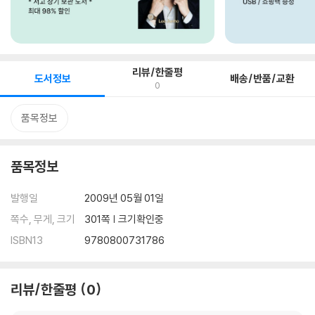
리뷰/한줄평
도서정보
배송/반품/교환
0
품목정보
품목정보
발행일
2009년 05월 01일
쪽수, 무게, 크기
301쪽 | 크기확인중
ISBN13
9780800731786
리뷰/한줄평
0