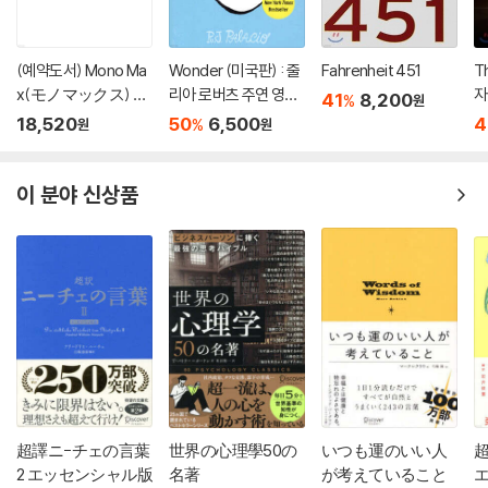
(예약도서) Mono Ma
Wonder (미국판) : 줄
Fahrenheit 451
T
x(モノマックス) 20
리아 로버츠 주연 영화
자
41
8,200
%
원
26年10月號
'원더' 원작 소설
18,520
50
6,500
4
%
원
원
이 분야 신상품
超譯ニ-チェの言葉
世界の心理學50の
いつも運のいい人
2 エッセンシャル版
名著
が考えていること