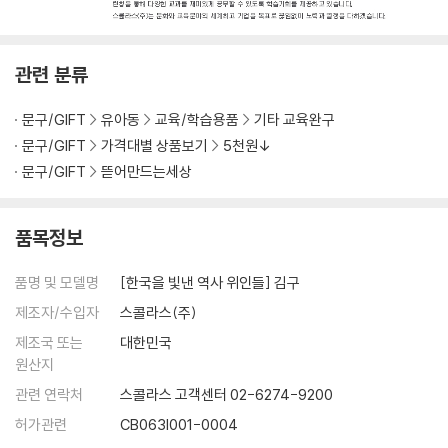
관련 분류
문구/GIFT
유아동
교육/학습용품
기타 교육완구
문구/GIFT
가격대별 상품보기
5천원↓
문구/GIFT
뜯어만드는세상
품목정보
품명 및 모델명
[한국을 빛낸 역사 위인들] 김구
제조자/수입자
스콜라스(주)
제조국 또는
대한민국
원산지
관련 연락처
스콜라스 고객센터 02-6274-9200
허가관련
CB063I001-0004