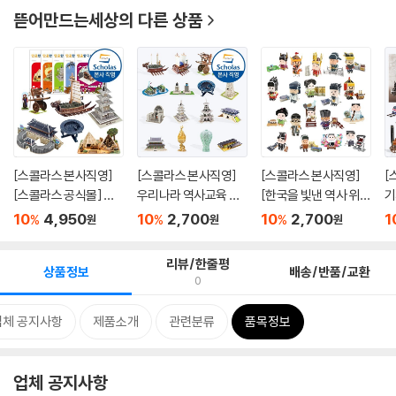
뜯어만드는세상
의 다른 상품
[스콜라스 본사직영]
[스콜라스 본사직영]
[스콜라스 본사직영]
[
[스콜라스 공식몰] 만
우리나라 역사교육 시
[한국을 빛낸 역사 위인
기
공한...
리즈 ...
들]...
만들
10
4,950
10
2,700
10
2,700
1
%
%
%
원
원
원
리뷰/한줄평
상품정보
배송/반품/교환
0
업체 공지사항
제품소개
관련분류
품목정보
업체 공지사항