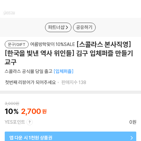
파트너샵
공유하기
[스콜라스 본사직영]
여름방학맞이 10%SALE
문구/GIFT
[한국을 빛낸 역사 위인들] 김구 입체퍼즐 만들기
교구
스콜라스 공식몰 당일 출고
입체퍼즐
첫번째 리뷰어가 되어주세요
판매지수
138
3,000
원
10
2,700
YES포인트
0원
앱 다운 시 1천원 상품권