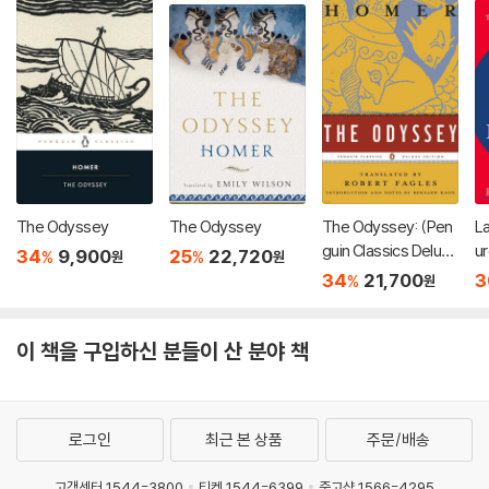
The Odyssey
The Odyssey
The Odyssey: (Pen
L
guin Classics Deluxe
u
34
9,900
25
22,720
%
%
원
원
Edition)
34
21,700
3
%
원
이 책을 구입하신 분들이 산 분야 책
로그인
최근 본 상품
주문/배송
고객센터 1544-3800
티켓 1544-6399
중고샵 1566-4295