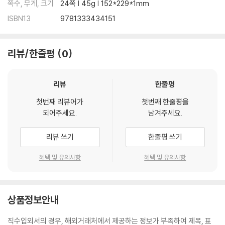
쪽수, 무게, 크기
24쪽 | 45g | 152*229*1mm
ISBN13
9781333434151
리뷰/한줄평
0
리뷰
한줄평
첫번째 리뷰어가
첫번째 한줄평을
되어주세요.
남겨주세요.
리뷰 쓰기
한줄평 쓰기
혜택 및 유의사항
혜택 및 유의사항
상품정보안내
직수입외서의 경우, 해외거래처에서 제공하는 정보가 부족하여 제목, 표