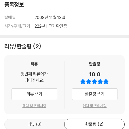
품목정보
임요환 선수의 History 5경기
- 구성 : 데뷔 당시부터 임요환 선수의 승승장구, 일인자, 슬럼프, 재기의
발매일
2008년 11월 13일
대표 5경기 게임 수록
시간/무게/크기
222분 | 크기확인중
- 경기 중요시점에 멀티앵글 및 멀티 오디오 (전략전술 해설) 지원
1. 테란의 희망 임요환- 2000년 한빛소프트배 온게임넷 스타리그 결승 2
리뷰/한줄평
2
차전 (임요환 VS 장진남)
2. 테란의 황제 임요환- 2000년 코카콜라배 온게임넷 스타리그 결승 1차
리뷰
한줄평
전 (임요환 VS 홍진호)
3. 첫 패배에서 슬럼프까지- 2001년 SKY배 온게임넷 스타리그 결승 5차
10.0
첫번째 리뷰어가
전 (임요환 VS 김동수)
되어주세요.
4. 테란의 시대에서 임요환의 과제- 2002년 SKY배 온게임넷 스타리그 8
강 1차전 (임요환 VS 김정민)
리뷰 쓰기
한줄평 쓰기
5. 영원한 테란의 황제 임요환- 2003년 올림푸스배 온게임넷 스타리그 1
혜택 및 유의사항
혜택 및 유의사항
6강 3차전 (임요환 VS 이재훈)
- Multi Audio (Commentary / 중계방송)
리뷰
0
한줄평
2