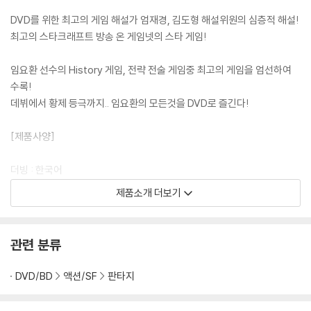
DVD를 위한 최고의 게임 해설가 엄재경, 김도형 해설위원의 심층적 해설!
최고의 스타크래프트 방송 온 게임넷의 스타 게임!
임요환 선수의 History 게임, 전략 전술 게임중 최고의 게임을 엄선하여
수록!
데뷔에서 황제 등극까지.. 임요환의 모든것을 DVD로 즐긴다!
[제품사양]
더빙 : 한국어
오디오 : DD 2.0
제품소개 더보기
화면비율 : 1.33:1
지역코드 : 3. NTSC
시간 : 222분
관련 분류
관람등급 : 전체관람가
DVD/BD
액션/SF
판타지
Disc 1 : 황제 - History (Commebtary : 임요환. 엄재경)