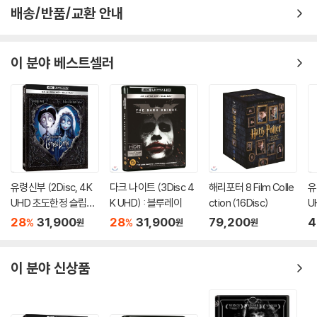
배송/반품/교환 안내
- Multi Audio (Commentary / 중계방송)
- Multi Angle (임요환 진영 / 상대편 진영 / 옵저버 화면 / 리플레이화면)
이 분야 베스트셀러
Disc 3 : 황제-꿈과 희망... 그리고 사랑 (Commentary : 임요환, 엄재경,
김도형)
The Game Day 임요환
- 경기 전 임요환 선수의 연습모습과 인터뷰, 실제 경기장에서의 경기에
임하는 모습, 경기화면 (확장된 멀티 앵글) 등
유령신부 (2Disc, 4K
다크 나이트 (3Disc 4
해리포터 8 Film Colle
유
- 경기장면에 멀티앵글 수록
UHD 초도한정 슬립케
K UHD) : 블루레이
ction (16Disc)
U
- 멀티 오디오 지원 (최초로 공개되는 임요환 선수 키보드 실제조작 장면
이스) : 블루레이
이
28
31,900
28
31,900
79,200
4
%
%
원
원
원
수록)
All about 임요환
이 분야 신상품
- 임요환 선수 관련 각종 영상물 모음 (방송 출연물, 인터뷰, 스튜디오 촬
영모습 등)