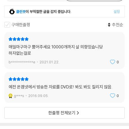
클린봇
이 부적절한 글을 감지 중입니다.
설정
Disc 2 : 황제 - 전략, 전술 (Commentary : 임요환, 김도형)
구매한줄평
추천순
임요환 선수의 전략전술 7경기 수록
- 구성 : 드롭쉽, 게릴라전, 베럭 날기기 등
- 경기 중요시점에 멀티앵글 및 멀티 오디오(전략전술 해설) 지원
매일마구마구 뿜어주세요 10000개까지 살 의향있숩니당
하자없는걸로
1. 환상의 컨트롤- 2003년 올림퓨스배 온게임넷 스타리그 16강 A조 제3
경기 (임요환 VS 박경락)
b***********e
2021.01.22.
0
2. 대 종족별 전략전술 (저그전)- 2003년 올림푸스배 온게임넷 스타리그
3,4위전 제2경기 (임요환 VS 박경락) / 2002년 파나소닉배 온게임넷 스
타리그 16강 B조 제 3경기 (임요환 VS 장진남)
예전 온겜넷에서 방송한 자료를 DVD로! 봐도 봐도 질리지 않음.
3. 대 종족별 전략전술 (프로토스전)- 2002년 SKY배 온게임넷 스타리그
결승 제1경기 (임요환 VS 박정석)
g***s
2016.09.05.
0
4. 대 종족별 전략전술 (테란전)- 2002년 SKY배 온게임넷 스타리그 준
결승전 B조 제 1경기 (임요환 VS 베르트랑)
한줄평 전체보기
5. 맵과 지형을 이용한 전략전술- 2002년 파나소닉배 온게임넷 스타리그
8강 A조 제1경기 (임요환 VS 베르트랑)