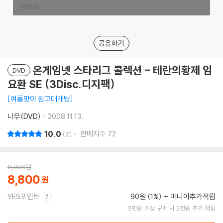
공유하기
온게임넷 스타리그 콜렉션 - 테란의황제 임
DVD
요환 SE (3Disc.디지팩)
여름맞이 창고대개방
나무(DVD)
2008.11.13.
10.0
판매지수
72
2
8,800
원
8,800
YES포인트
90원 (1%)
마니아추가적립
5만원 이상 구매 시 2천원 추가 적립