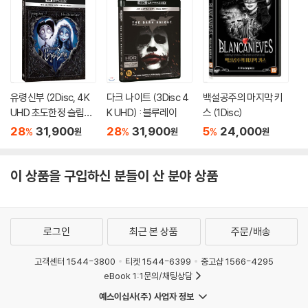
The Fan
- 임요환 선수에 대한 팬들의 애정이 표현되는 영상 이벤트
Gallery and Profile
- 임요환 선수 사진 및 프로필
유령신부 (2Disc, 4K
다크 나이트 (3Disc 4
백설공주의 마지막 키
스타크래프트에 관련된 각종 자료 동영상
UHD 초도한정 슬립케
K UHD) : 블루레이
스 (1Disc)
이스) : 블루레이
28
31,900
28
31,900
5
24,000
%
%
%
원
원
원
1. 황제- 프로게이머 임요환 (게이머로서 임요환의 모습)- 2003년 올림
푸스배 온게임넷 스타리그 3,4위전 제1경기
2. 테란 1- 청년 임요환 (요환의 취미, 패션, 운동, 음식, 팬클럽)
이 상품을 구입하신 분들이 산 분야 상품
3. 랜덤- 임요환의 모든 것 (CF, 영화, 음반 도서, 사진 촬영)
4. 테란 2- 프로게이머와 임요환- 2003년 올림푸스배 온게임넷 스타리
그 3,4위전 제 3,4경기
로그인
최근 본 상품
주문/배송
- Multi Angle (임요환 진영 / 상대편 진영 / 옵저버 화면 / 키보드 손동
고객센터 1544-3800
티켓 1544-6399
중고샵 1566-4295
작)
eBook 1:1문의/채팅상담
- Multi Audio (Commentary / 중계방송)
예스이십사(주) 사업자 정보