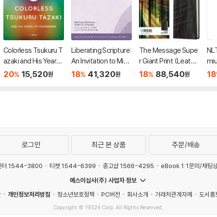
Colorless Tsukuru T
Liberating Scripture:
The Message Supe
NLT
azaki and His Years
An Invitation to Missi
r Giant Print (Leathe
miu
of Pilgrimage
onal Hermeneutics
r-Look, Charcoal/Sil
Bib
20
15,520
18
41,320
18
88,540
18
%
%
%
원
원
원
ver)
ed 
den
로그인
최근 본 상품
주문/배송
터 1544-3800
티켓 1544-6399
중고샵 1566-4295
eBook 1:1문의/채팅
예스이십사(주) 사업자 정보
관
개인정보처리방침
청소년보호정책
PC버전
회사소개
거래처관계자께
도서홍
Copyright © YES24 Corp. All Rights Reserved.