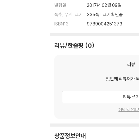
발행일
2017년 02월 09일
쪽수, 무게, 크기
335쪽 | 크기확인중
ISBN13
9789004251373
리뷰/한줄평
0
리뷰
첫번째 리뷰어가 
리뷰 쓰
혜택 및 유의
상품정보안내