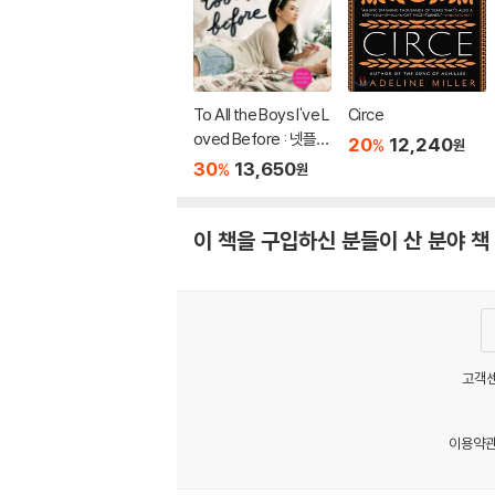
To All the Boys I've L
Circe
oved Before : 넷플릭
20
12,240
%
원
스 영화 '내가 사랑했던
30
13,650
%
원
모든 남자들에게' 원작
소설
이 책을 구입하신 분들이 산 분야 책
고객센
이용약
MATOM8