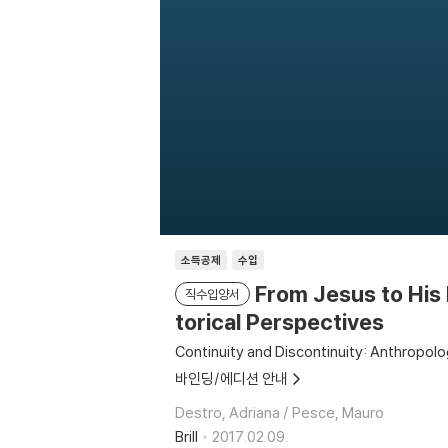
소득공제
수입
From Jesus to His 
직수입양서
torical Perspectives
Continuity and Discontinuity: Anthropolo
바인딩/에디션 안내
Destro, Adriana / Pesce, Mauro
Brill
2017.02.09.