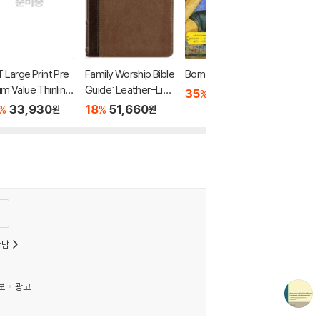
 Large Print Pre
Family Worship Bible
Born a Crime
m Value Thinline
Guide: Leather-Like
35
11,700
%
원
le, Filament Enabl
Duotone
33,930
18
51,660
%
%
원
원
(Leatherlike, Gar
 Pink)
상담
보
광고