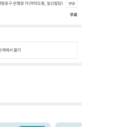
등포구 은행로 11(여의도동, 일신빌딩)
변경
무료
가게에서 팔기