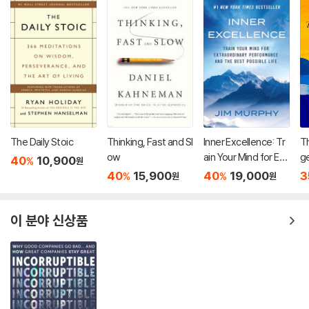
The Daily Stoic
Thinking, Fast and Sl
Inner Excellence: Tr
T
ow
ain Your Mind for Ext
ge
40
10,900
%
원
raordinary Performa
40
15,900
40
19,000
3
%
%
원
원
nce and the Best Po
ssible Life
이 분야 신상품