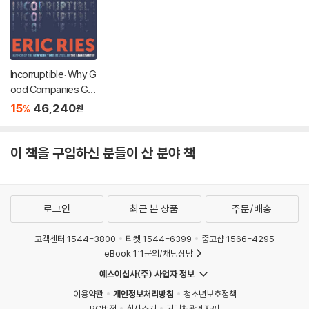
Incorruptible: Why G
ood Companies Go
Bad... and How Grea
15
46,240
%
원
t Companies Stay G
reat
이 책을 구입하신 분들이 산 분야 책
로그인
최근 본 상품
주문/배송
고객센터 1544-3800
티켓 1544-6399
중고샵 1566-4295
eBook 1:1문의/채팅상담
예스이십사(주) 사업자 정보
이용약관
개인정보처리방침
청소년보호정책
PC버전
회사소개
거래처관계자께