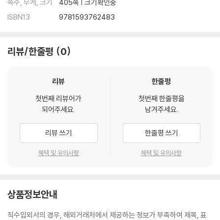
쪽수, 무게, 크기
405쪽 | 크기확인중
ISBN13
9781593762483
리뷰/한줄평
0
리뷰
한줄평
첫번째 리뷰어가
첫번째 한줄평을
되어주세요.
남겨주세요.
리뷰 쓰기
한줄평 쓰기
혜택 및 유의사항
혜택 및 유의사항
상품정보안내
직수입외서의 경우, 해외거래처에서 제공하는 정보가 부족하여 제목, 표