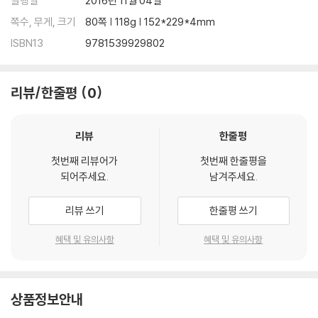
발행일
2016년 11월 04일
쪽수, 무게, 크기
80쪽 | 118g | 152*229*4mm
ISBN13
9781539929802
리뷰/한줄평
0
리뷰
한줄평
첫번째 리뷰어가
첫번째 한줄평을
되어주세요.
남겨주세요.
리뷰 쓰기
한줄평 쓰기
혜택 및 유의사항
혜택 및 유의사항
상품정보안내