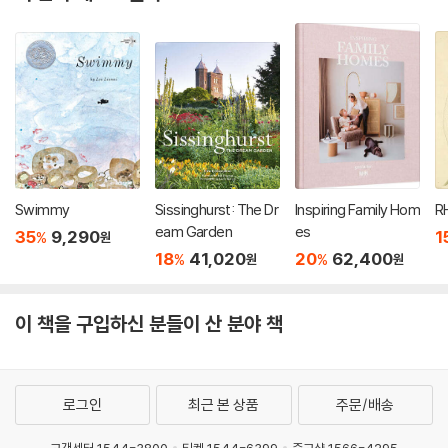
Swimmy
Sissinghurst: The Dr
Inspiring Family Hom
R
eam Garden
es
35
9,290
1
%
원
18
41,020
20
62,400
%
%
원
원
이 책을 구입하신 분들이 산 분야 책
로그인
최근 본 상품
주문/배송
고객센터 1544-3800
티켓 1544-6399
중고샵 1566-4295