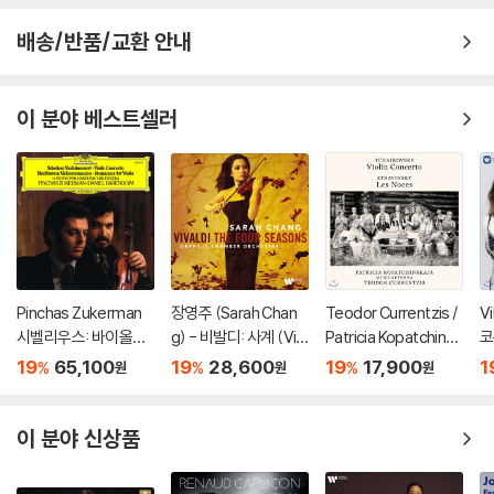
배송/반품/교환 안내
이 분야 베스트셀러
Pinchas Zukerman
장영주 (Sarah Chan
Teodor Currentzis /
V
시벨리우스: 바이올린
g) - 비발디: 사계 (Viv
Patricia Kopatchinsk
코
협주곡 / 베토벤: 로망
aldi: The Four Seaso
aja 차이코프스키: 바이
주
19
65,100
19
28,600
19
17,900
1
%
%
%
원
원
원
스 (Sibelius: Violin C
ns) [LP]
올린 협주곡 / 스트라빈
en
oncerto / Beethove
스키: 결혼 - 테오도르
C
n: Romances For) [L
쿠렌치스
이 분야 신상품
P]