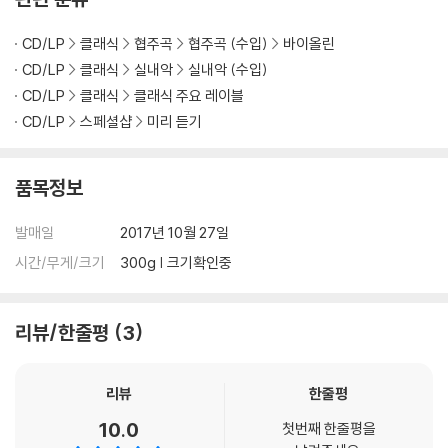
CD/LP
클래식
협주곡
협주곡 (수입)
바이올린
CD/LP
클래식
실내악
실내악 (수입)
CD/LP
클래식
클래식 주요 레이블
CD/LP
스페셜샵
미리 듣기
품목정보
발매일
2017년 10월 27일
시간/무게/크기
300g | 크기확인중
리뷰/한줄평
3
리뷰
한줄평
10.0
첫번째 한줄평을