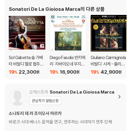
Sonatori De La Gioiosa Marca
의 다른 상품
Sol Gabetta 솔 가베
Diego Fasolis 반키에
Giuliano Carmignola
타 비발디 첼로 협주곡
리: 자바이오네 무지칼
비발디: 사계 - 줄리아
집 - 3CD 합본 (Il Prog
레 - 후기 르네상스의
노 카르미뇰라 (Vival
19
22,300
19
16,900
19
42,900
%
%
%
원
원
원
etto Vivaldi 1-3)
이탈리아 음악 (Early
d: The Four Season
Music - Banchieri: Il
s) [LP]
Zabaione Musicale)
오케스트라
Sonatori De La Gioiosa Marca
관심작가 알림신청
소나토리 데 라 조이오사 마르카
바로크 시대 베니스 음악을 연구, 연주하는 시대악기 연주 단체