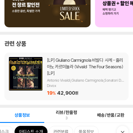
관련 상품
[LP]
Giuliano Carmignola 비발디: 사계 - 줄리
아노 카르미뇰라 (Vivald: The Four Seasons)
[LP]
Antonio Vivaldi,Giuliano Carmignola,Sonatori De
La Gioiosa Marca
Divox
19
42,900
%
원
리뷰/한줄평
상품정보
배송/반품/교환
3
디스크
아티스트 소개
관련분류
품목정보