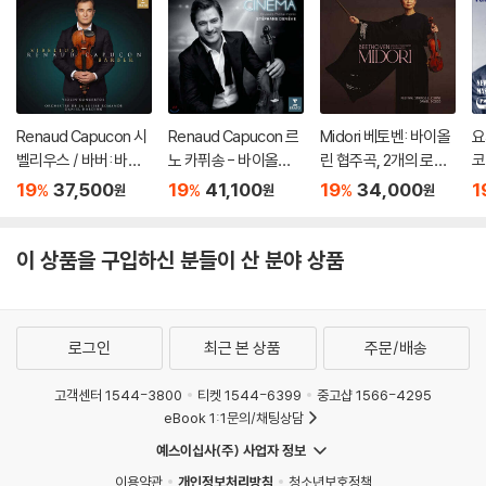
Renaud Capucon 시
Renaud Capucon 르
Midori 베토벤: 바이올
요
벨리우스 / 바버: 바이
노 카퓌송 - 바이올린
린 협주곡, 2개의 로망
코
올린 협주곡 (Sibelius
으로 연주한 영화음악
스 - 미도리 (Beethov
F
19
37,500
19
41,100
19
34,000
1
%
%
%
원
원
원
/ Barber: Violin Conc
(Cinema) [UHQCD]
en: Violin Concerto
s)
ertos) [SACD Hybri
Op.61, Romances)
d]
[UHQCD]
이 상품을 구입하신 분들이 산 분야 상품
로그인
최근 본 상품
주문/배송
고객센터 1544-3800
티켓 1544-6399
중고샵 1566-4295
eBook 1:1문의/채팅상담
예스이십사(주) 사업자 정보
이용약관
개인정보처리방침
청소년보호정책