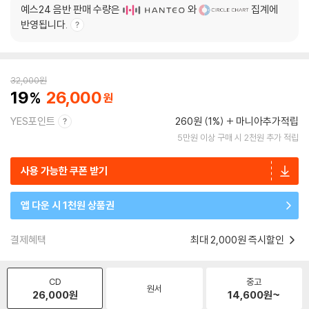
예스24 음반 판매 수량은
와
집계에
반영됩니다.
32,000
원
19
26,000
YES포인트
260원 (1%)
마니아추가적립
5만원 이상 구매 시 2천원 추가 적립
사용 가능한 쿠폰 받기
앱 다운 시 1천원 상품권
결제혜택
최대 2,000원 즉시할인
CD
중고
원서
26,000
원
14,600
원~