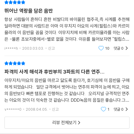
뛰어난 역랑을 담은 음반
항상 사람들이 흔하디 흔한 비발디의 바이올린 협주곡,즉 사계를 추천해
달라하면 대분의 사람드은 아마 이 무치지 아요의 사계(필립스)와 카르미
욜라의 이 음반을 꼽을 것이다. 이무지치에 비해 카르미욜라를 아는 사람
은 -물론 초보자중에서-별로 없을 것이다. 이유를 들어보자면 "필립스에
서는 벌써 필립스 50주년 기념음반(Great Recordings)" 시리즈로 130
i*****h
2003.03.03.
신고
10
댓글
0
00원의 저가로 승부하
파격의 사계 해석과 후반부의 3파트의 다른 연주...
이무지치/아요의 음반을 마르고 닳도록 듣다가, 호기심에 이 음반을 구매
하게 되었습니다. 일단 규격에서 벗어나는 연주의 파격이 눈에 띄고, 아요
의 음반보다 빠른 템포로 진행하는 것 같습니다. 오리지널 규격적인 연주
는 아요의 것이 더 익숙한 것 같습니다. DDD녹음의 음질은 좋습니다.그리
고,마지막 파트(사계가 아닌 것 같습니다.) 의 연주는 또 다른 묘미를 가져
v******0
2008.04.05.
신고
1
댓글
0
다 주
리뷰 전체보기