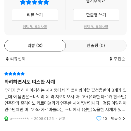
남겨주세요.
리뷰 쓰기
한줄평 쓰기
혜택 및 유의사항
혜택 및 유의사항
리뷰
3
한줄평
0
리뷰전체
추천순
화려하면서도 따스한 사계
우리가 흔히 이야기하는 사계중에서 꼭 들어봐야할 필청음반이 3개가 있
는데 이 음반은소나토리 데 라 지오이오사 마르카(유쾌한 마르카 합주단)
연주단과 줄리아노 카르미뇰라가 연주한 사계음반입니다. 정통 이탈리아
연주단체인 마르카와 카르미뇰라는 소니에서 (신반)녹음한 사계가 있고,
마이너 레이블인 디복스(구반) 에서 발해한 음반이 있는데, 이음반은 구
p********r
2008.01.25.
신고
10
댓글
0
반으로써 디