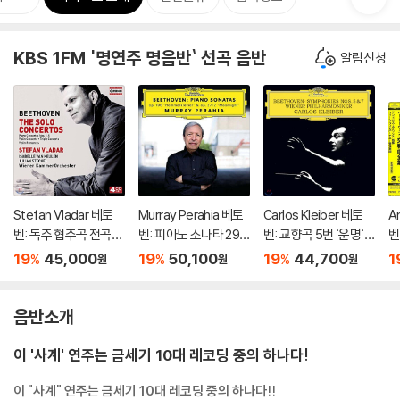
KBS 1FM '명연주 명음반` 선곡 음반
알림신청
Stefan Vladar 베토
Murray Perahia 베토
Carlos Kleiber 베토
A
벤: 독주 협주곡 전곡집
벤: 피아노 소나타 29
벤: 교향곡 5번 `운명`,
벤
(Beethoven:The So
번 '함머클라비어', 14
7번 - 카를로스 클라이
드
19
45,000
19
50,100
19
44,700
1
%
%
%
원
원
원
lo Concertos) 슈테판
번 '월광' (Beethove
버 (Beethoven: Sym
o
블라다르, 빈 캄머오케
n: Piano Sonatas Op.
phonies Op.67, Op.9
m
스트라
106 'Hammerklavier'
2)
음반소개
& Op. 27/2 'Moonligh
t')
이 '사계' 연주는 금세기 10대 레코딩 중의 하나다!
이 "사계" 연주는 금세기 10대 레코딩 중의 하나다!!