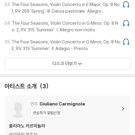
03
The Four Seasons, Violin Concerto in E Major, Op. 8 No.
1, RV 269 'Spring': III. Danza pastorale: Allegro
04
The Four Seasons, Violin Concerto in G Minor, Op. 8 N
o. 2, RV 315 'Summer': I. Allegro non molto
05
The Four Seasons, Violin Concerto in G Minor, Op. 8 No.
2, RV 315 'Summer': II. Adagio - Presto
디스크 더보기
아티스트 소개
3
연주
Giuliano Carmignola
관심작가 알림신청
줄리아노 카르미뇰라
바이올린 연주자