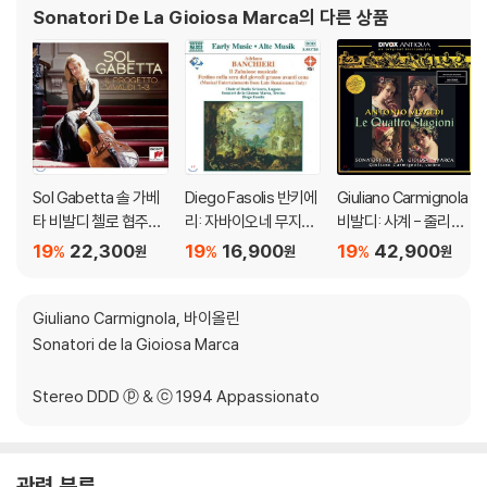
Sonatori De La Gioiosa Marca
의 다른 상품
Sol Gabetta 솔 가베
Diego Fasolis 반키에
Giuliano Carmignola
타 비발디 첼로 협주곡
리: 자바이오네 무지칼
비발디: 사계 - 줄리아
집 - 3CD 합본 (Il Prog
레 - 후기 르네상스의
노 카르미뇰라 (Vival
19
22,300
19
16,900
19
42,900
%
%
%
원
원
원
etto Vivaldi 1-3)
이탈리아 음악 (Early
d: The Four Season
Music - Banchieri: Il
s) [LP]
Zabaione Musicale)
Giuliano Carmignola, 바이올린
Sonatori de la Gioiosa Marca
Stereo DDD ⓟ & ⓒ 1994 Appassionato
관련 분류