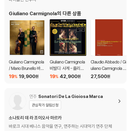
Giuliano Carmignola
의 다른 상품
Giuliano Carmignola
Giuliano Carmignola
Claudio Abbado / Gi
/ Mario Brunello 바흐
비발디: 사계 - 줄리아
uliano Carmignola 바
/ 비발디: 2대의 바이올
노 카르미뇰라 (Vival
흐: 브란덴부르크 협주
19
19,900
19
42,900
27,500
%
%
원
원
원
린을 위한 협주곡 [바이
d: The Four Season
곡 - 아바도, 까르미뇰
올린과 피콜로 첼로 편
s) [LP]
라, 페트리
곡반]
연주
Sonatori De La Gioiosa Marca
관심작가 알림신청
소나토리 데 라 조이오사 마르카
바로크 시대 베니스 음악을 연구, 연주하는 시대악기 연주 단체