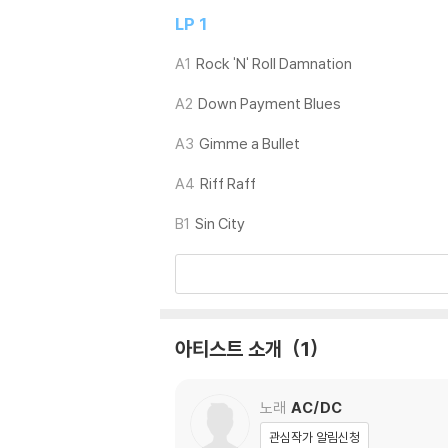
는 전용 제품 등을 이용하여 센터 홀을 조정하시
LP 1
3) 디스크에 미세한 잔 흠집이 남아있거나 인쇄
가능합니다
A1
Rock 'N' Roll Damnation
A2
Down Payment Blues
※ 컬러 디스크
아래에 해당하는 경우는 불량이 아니므로 개봉 
A3
Gimme a Bullet
1) 컬러 디스크는 웹 이미지와 실제 색상이 차이가
2) 컬러 디스크의 특성상 제작 공정시 앨범마다
A4
Riff Raff
3) 컬러 디스크는 제작 과정에서 다른 색상 염료
B1
Sin City
※ 반품/교환 안내
1) 불량으로 인한 반품/교환 요청 시에는 불량 
관련 사진과 동영상 및 재생 기기 모델명을 첨부
2) LP는 잦은 배송 과정에서 재킷에 손상이 
아티스트 소개
1
노래
AC/DC
관심작가 알림신청