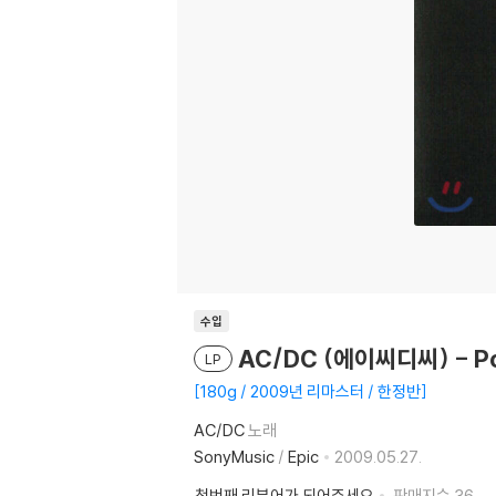
수입
AC/DC (에이씨디씨) - Po
LP
180g / 2009년 리마스터 / 한정반
AC/DC
노래
SonyMusic
/
Epic
2009.05.27.
첫번째 리뷰어가 되어주세요
판매지수
36