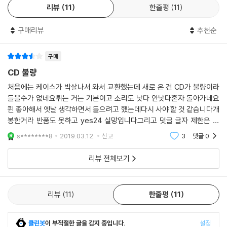
리뷰
11
한줄평
11
구매리뷰
추천순
구매
CD 불량
처음에는 케이스가 박살나서 와서 교환했는데 새로 온 건 CD가 불량이라
들을수가 없네요튀는 거는 기본이고 소리도 낫다 안낫다혼자 돌아가네요
퀸 좋아해서 옛날 생각하면서 들으려고 했는데다시 사야 할 것 같습니다개
봉한거라 반품도 못하고 yes24 실망입니다그리고 덧글 글자 제한은 왜
둡니까?불만 사항 올리는 사람은 귀찮아서 중간에 관두게 하려는 정책인
s********8
2019.03.12.
신고
3
댓글
0
가요?
리뷰 전체보기
리뷰
11
한줄평
11
클린봇
이 부적절한 글을 감지 중입니다.
설정