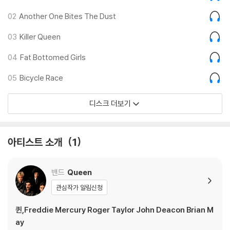
02
Another One Bites The Dust
03
Killer Queen
04
Fat Bottomed Girls
05
Bicycle Race
디스크 더보기
아티스트 소개
1
밴드
Queen
관심작가 알림신청
퀸,Freddie Mercury Roger Taylor John Deacon Brian M
ay