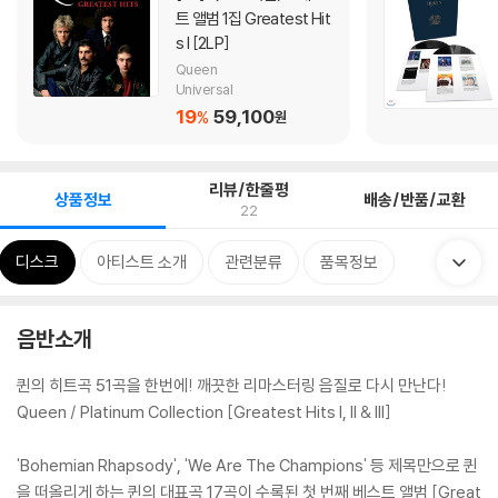
트 앨범 1집 Greatest Hit
s I [2LP]
Queen
Universal
19
59,100
%
원
리뷰/한줄평
상품정보
배송/반품/교환
22
디스크
아티스트 소개
관련분류
품목정보
음반소개
퀸의 히트곡 51곡을 한번에! 깨끗한 리마스터링 음질로 다시 만난다!
Queen / Platinum Collection [Greatest Hits I, II & III]
'Bohemian Rhapsody', 'We Are The Champions' 등 제목만으로 퀸
을 떠올리게 하는 퀸의 대표곡 17곡이 수록된 첫 번째 베스트 앨범 [Great