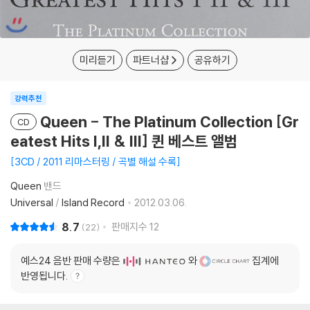
미리듣기
파트너샵
공유하기
강력추천
Queen - The Platinum Collection [Gr
CD
eatest Hits I,II & III] 퀸 베스트 앨범
3CD / 2011 리마스터링 / 곡별 해설 수록
Queen
밴드
Universal
/
Island Record
2012.03.06.
8.7
판매지수
12
22
예스24 음반 판매 수량은
와
집계에
반영됩니다.