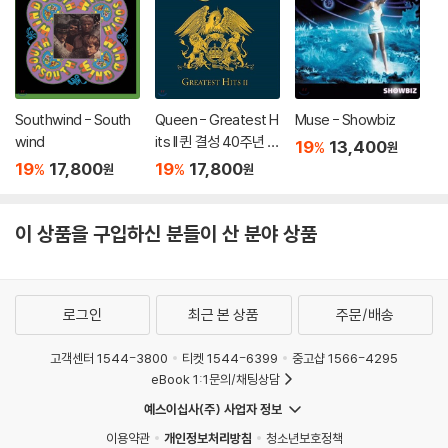
Southwind - South
Queen - Greatest H
Muse - Showbiz
wind
its II 퀸 결성 40주년 기
19
13,400
%
원
념 히트곡 모음 2집
19
17,800
19
17,800
%
%
원
원
이 상품을 구입하신 분들이 산 분야 상품
로그인
최근 본 상품
주문/배송
고객센터 1544-3800
티켓 1544-6399
중고샵 1566-4295
eBook 1:1문의/채팅상담
예스이십사(주) 사업자 정보
이용약관
개인정보처리방침
청소년보호정책