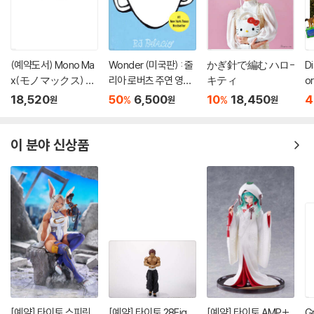
(예약도서) Mono Ma
Wonder (미국판) : 줄
かぎ針で編む ハロ-
Di
x(モノマックス) 20
리아 로버츠 주연 영화
キティ
o
26年10月號
'원더' 원작 소설
s
18,520
50
6,500
10
18,450
4
%
%
원
원
원
이 분야 신상품
[예약] 타이토 스피릿
[예약] 타이토 28Fig
[예약] 타이토 AMP+
G