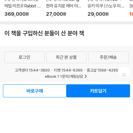
테일 미르코 Rabbit 1/
한마 유지로 에어 야식
유키 미쿠 (스노우 미
3
7 l 나의히어로아카데
두부 된장국 l 바키 시리
쿠) 올스타즈 2013 버
369,000
27,000
29,000
1
원
원
원
미아
즈
전 l 보컬로이드
이 책을 구입하신 분들이 산 분야 책
로그인
최근 본 상품
주문/배송
고객센터 1544-3800
티켓 1544-6399
중고샵 1566-4295
eBook 1:1문의/채팅상담
예스이십사(주) 사업자 정보
바로구매
카트담기
이용약관
개인정보처리방침
청소년보호정책
PC버전
회사소개
거래처관계자께
도서홍보
광고
Copyright © YES24 Corp. All Rights Reserved.
MATOM2