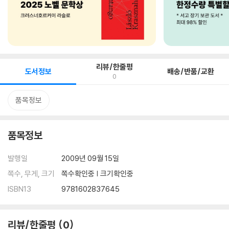
리뷰/한줄평
도서정보
배송/반품/교환
0
품목정보
품목정보
발행일
2009년 09월 15일
쪽수, 무게, 크기
쪽수확인중 | 크기확인중
ISBN13
9781602837645
리뷰/한줄평
0