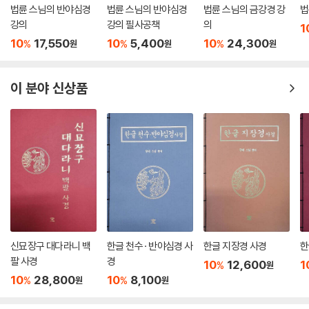
법륜 스님의 반야심경
법륜 스님의 반야심경
법륜 스님의 금강경 강
법
강의
강의 필사공책
의
1
10
17,550
10
5,400
10
24,300
%
%
%
원
원
원
이 분야 신상품
신묘장구 대다라니 백
한글 천수 · 반야심경 사
한글 지장경 사경
한
팔 사경
경
10
12,600
1
%
원
10
28,800
10
8,100
%
%
원
원