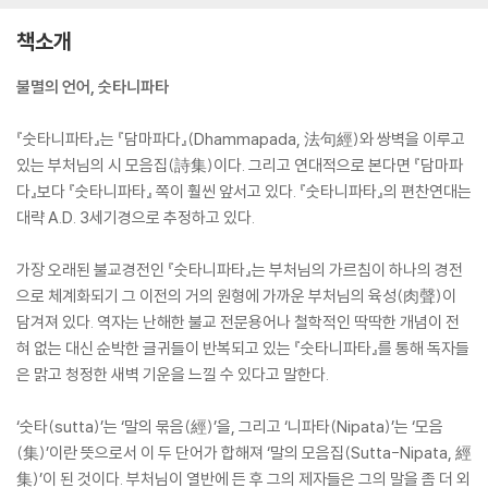
책소개
불멸의 언어, 숫타니파타
『숫타니파타』는 『담마파다』(Dhammapada, 法句經)와 쌍벽을 이루고
있는 부처님의 시 모음집(詩集)이다. 그리고 연대적으로 본다면 『담마파
다』보다 『숫타니파타』 쪽이 훨씬 앞서고 있다. 『숫타니파타』의 편찬연대는
대략 A.D. 3세기경으로 추정하고 있다.
가장 오래된 불교경전인 『숫타니파타』는 부처님의 가르침이 하나의 경전
으로 체계화되기 그 이전의 거의 원형에 가까운 부처님의 육성(肉聲)이
담겨져 있다. 역자는 난해한 불교 전문용어나 철학적인 딱딱한 개념이 전
혀 없는 대신 순박한 글귀들이 반복되고 있는 『숫타니파타』를 통해 독자들
은 맑고 청정한 새벽 기운을 느낄 수 있다고 말한다.
‘숫타(sutta)’는 ‘말의 묶음(經)’을, 그리고 ‘니파타(Nipata)’는 ‘모음
(集)’이란 뜻으로서 이 두 단어가 합해져 ‘말의 모음집(Sutta-Nipata, 經
集)’이 된 것이다. 부처님이 열반에 든 후 그의 제자들은 그의 말을 좀 더 외