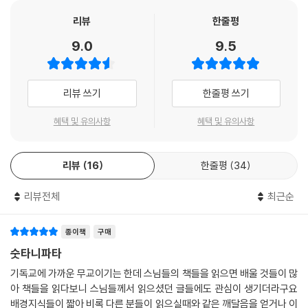
이번에 민족사에서 펴낸 선물용 경전세트는 불자는 물론이고 일반인들도
좋아하는 법구경, 숫타니파타, 화엄경으로 구성되어 있다. 늘 손에 지니고
리뷰
한줄평
24. 친구나 주위 사람들을 너무 좋아하여
다니면서 읽을 수 있도록 작은 판형인데도 글씨는 최대한 크면서도 디자인
9.0
9.5
마음이 그들에게 얽히게 되면
이 세련되어 불교경전의 이미지를 새롭게 바꾸어 준다. 실용성도 있는데다
자신이 목적한 바를 이룰 수 없다.
고급한 양장본으로 소장가치도 있어 선물을 주는 사람이나 받는 사람이나
친함에는 이런 부작용이 있다는 것을 관찰하고
기쁨과 감동을 줄 만하다.
리뷰 쓰기
한줄평 쓰기
저 광야를 가고 있는 코뿔소의 외뿔처럼
부처님의 생생한 음성이 담긴 법구경과 숫타니파타는 석지현 스님이, 대승
혼자 가거라.
경전의 정수로 손꼽히는 화엄경은 화엄학의 대가인 김지견 박사님이 우리
혜택 및 유의사항
혜택 및 유의사항
말로 알기 쉽고 읽기 쉽게 번역하였다.
25. 자녀나 아내(남편)에 대하여 애착하는 것은
큰 대나무 가지들이 서로 뒤얽혀 있는 것과 같다.
리뷰
16
한줄평
34
행복한 삶을 위한 선물
그러나 죽순은 다른 가지에 달라붙지 않듯이
저 광야를 가고 있는 코뿔소의 외뿔처럼
리뷰전체
최근순
나 자신을 위해, 사회를 위해 무엇을 어떻게 실천해야 할까? 법구경, 숫타
혼자 가거라.
니파타, 화엄경. 이 세 경전을 통해 우리 자신의 운명을 관조해 보고, 답답
하고 복잡하게 얽힌 마음의 실타래를 풀어내 보자. 이것이 나와 세계의 운
종이책
구매
26. 숲속에서 자유로운 사슴이 먹이를 구하러 가듯
명을 바꾸는 수행법이고 행복한 삶으로 가는 지름길이리라. 그래서 부처님
숫타니파타
지혜로운 이는 그 자신의 길만을 생각하면서
말씀이 담긴 경전이야말로 가장 소중한 선물이고, 나 자신을 비롯해 사랑
기독교에 가까운 무교이기는 한데 스님들의 책들을 읽으면 배울 것들이 많
저 광야를 가고 있는 코뿔소의 외뿔처럼
하는 이들에게 경전을 선물하는 것이야말로 최고의 복덕을 짓는 일이다.
아 책들을 읽다보니 스님들께서 읽으셨던 글들에도 관심이 생기더라구요
혼자 가거라.
수많은 경전에서 법보시가 최고의 공덕이라고 찬탄하는 이유도 여기에 있
배경지식들이 짧아 비록 다른 분들이 읽으실때와 같은 깨달음을 얻거나 이