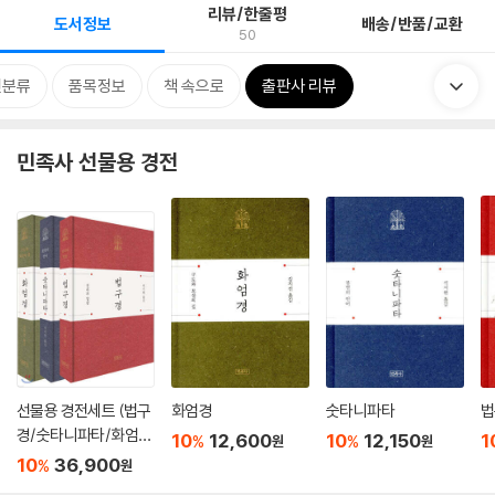
리뷰/한줄평
도서정보
배송/반품/교환
50
련분류
품목정보
책 속으로
출판사 리뷰
민족사 선물용 경전
선물용 경전세트 (법구
화엄경
숫타니파타
법
경/숫타니파타/화엄
10
12,600
10
12,150
1
%
%
원
원
경)
10
36,900
%
원