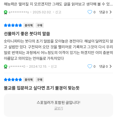
다. 뜻 깊은 날, 특별한 날, 선물을 해야 하는데, 무엇을 할까 고민될 때 추천
해능력은 떨어질 지 모르겠지만 그래도 글을 읽어보고 생각해 볼 수 있어
27. 동료들 속에 있으면
하기 좋은 책, 민족사에서 펴낸 선물용 경전세트, 마음과 마음을 나누는 선
서 좋았어요
e*********s
2025.02.02.
신고
0
댓글
0
앉을 때나 설 때나 걸을 때나 여행할 때조차
물 중 최고의 선물이 될 것이다.
항상 지나치게 간섭을 받게 된다.
그러나 욕망으로부터 벗어나
종이책
구매
그 자신의 뜻을 따라
선물하기 좋은 붓다의 말씀
저 광야를 가고 있는 코뿔소의 외뿔처럼
숫타니파타는 붓다의 초기 말씀을 모아놓은 경전이다. 해설이 달려있지 않
혼자 가거라.
고 설법만 있다. 구전되어 오던 것을 빨리어로 기록하고 그것이 다시 우리
말로 번역되는 과정에서 어느정도의 이격이 있기는 하겠지만 이미 충분히
28. 동료들 속에 있으면 거기 유희와 환락이 있다.
아름답고 의미있는 언어들로 가득차있다
또 자녀에 대한 애정은 깊어만 같다.
y*******0
2024.12.15.
신고
0
댓글
0
그러나 사랑하는 사람들과의 이별이 싫거든
저 광야를 가고 있는 코뿔소의 외뿔처럼
종이책
구매
혼자 가거라.
불교를 입문하고 싶다면 초기 불경이 맞는듯
29. 어느 곳이든 가고 싶은 대로 가거라.
해치려는 마음은 갖지 말고
스포일러가 포함된 글입니다!
무엇을 얻든 그것으로 만족하라.
글보기
이 모든 고난을 묵묵히 참고 견디며