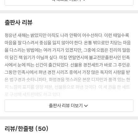
1. 서시 _ 201
21. 스승이 답했다 :
2. 아지타의 물음 _ 202
자녀를 가진 사람은 자녀 때문에 걱정하고,
3. 티사메티야의 물음 _ 203
소를 가진 사람은 소 때문에 걱정한다.
출판사 리뷰
4. 푼나까의 물음 _ 204
인간의 근심 걱정은
5. 메타구의 물음 _ 205
이런 집착하는 마음에서 비롯되나니
정유년 새해는 밝았지만 아직도 나라 안팎이 어수선하다. 이런 때일수록
6. 도따까의 물음 _ 206
집착심이 없는 사람에게는
마음을 잘 다스려서 중심을 잃지 않아야 한다. 온통 밖으로만 치닫는 마음
7. 우파시바의 물음 _ 207
근심도 걱정도 있을 수 없다.
을 다스리는 방법에는 여러 가지가 있겠지만, 그중에 으뜸은 진리의 말씀
8. 난다의 물음 _ 208
이 담긴 책 읽기가 아닐까 싶다. 마침 연말연시에 불교전문출판사인 민족
9. 헤마까의 물음 _ 209
22. 살아 있는 것들에게 폭력을 쓰지 말라.
사에서 눈에 띄는 신간이 출간되었다. 선물용 경전세트가 바로 그 주인공.
10. 토데야의 물음 _ 210
살아 있는 것들을 괴롭히지 말라.
그동안 민족사에서 펴낸 경전 시리즈 중에서 가장 많은 독자의 사랑을 받
11. 깝빠의 물음 _ 211
너무 많은 자녀와 친구를 갖고자 하지도 말고,
은 법구경과 숫타니파타, 화엄경을 멋스러운 본문 디자인과 품격 있는 한
12. 가투깐니의 물음 _ 213
저 광야를 가고 있는 코뿔소의 외뿔처럼
지 느낌의 표지를 양장 제본, 선물용으로 펴낸 것이다. 이 세 권을 한 세트
13. 바드라부다의 물음 _ 214
혼자 가거라.
로 구성해 세트판매도 하고 있다.
14. 우다야의 물음 _ 215
15. 포살라의 물음 _ 216
출판사 리뷰 더보기
23. 사귐이 깊어지면 애정이 싹트고
멋스러운 본문 디자인과 표지,
16. 모가라쟈의 물음 _ 217
사랑이 있으면 거기 고통의 그림자가 따르나니
양장제본으로 품격 있게 만들어진 선물용 경전세트
17. 핑기야의 물음 _ 218
사랑으로부터 불행이 시작되는 것을 깊이 관찰하고
법구경, 숫타니파타, 화엄경으로 구성
18. 물음에 대한 총정리 _ 219
리뷰/한줄평
50
저 광야를 가고 있는 코뿔소의 외뿔처럼
숫타니파타 해설 _ 221
혼자 가거라.