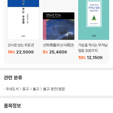
12. 수행자 반기사 _ 084
13. 구도자의 길 _ 086
14. 제자 담미까의 물음 _ 092
세 번째 _ 큰 장
1. 집을 버리다(出家) _ 098
2. 최선을 다하라 _ 106
3. 말을 잘하는 비결 _ 114
선시로 보는 무문관
선화禪畵와 선시禪詩
가슴을 적시는 부처님
4. 불을 섬기는 사람 순다리까 _ 115
말씀 300가지
10
22,500
5
25,460
%
%
원
원
5. 젊은 마가의 물음 _ 116
10
12,150
%
원
6. 방랑하는 구도자 사비야 _ 117
7. 브라만 셀라 이야기 _ 121
8. 화살 _ 122
관련 분류
9. 젊은이 바세타 _ 127
10. 비난하는 사람 꼬칼리야 _ 134
국내도서
종교
불교
불교 경전/법문
11. 홀로 가는 수행자 날라까 _ 134
12. 두 가지 고찰 _ 140
품목정보
네 번째 _ 시(詩)의 장