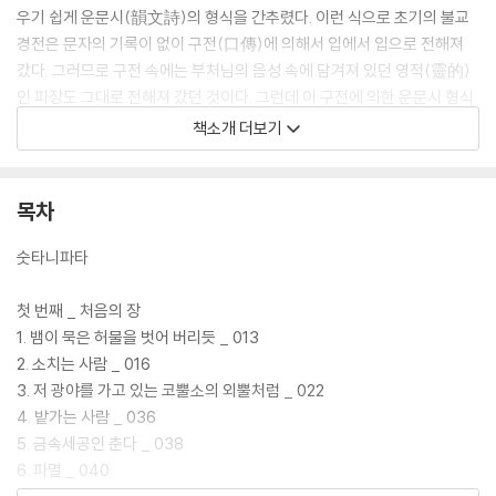
우기 쉽게 운문시(韻文詩)의 형식을 간추렸다. 이런 식으로 초기의 불교
경전은 문자의 기록이 없이 구전(口傳)에 의해서 입에서 입으로 전해져
갔다. 그러므로 구전 속에는 부처님의 음성 속에 담겨져 있던 영적(靈的)
인 파장도 그대로 전해져 갔던 것이다. 그런데 이 구전에 의한 운문시 형식
의 전승이 A.D. 3세기경 『숫타니파타』라는 이름으로 한 군데로 모아지게
책소개 더보기
되었다. 『숫타니파타』의 시구(詩句)들 가운데 비슷한 구절이 많고 반복
글귀가 잦은 것은 구전되어 오던 것이 그대로 문자화되었기 때문이다.
목차
숫타니파타
첫 번째 _ 처음의 장
1. 뱀이 묵은 허물을 벗어 버리듯 _ 013
2. 소치는 사람 _ 016
3. 저 광야를 가고 있는 코뿔소의 외뿔처럼 _ 022
4. 밭가는 사람 _ 036
5. 금속세공인 춘다 _ 038
6. 파멸 _ 040