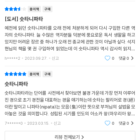
종이책
구매
[도서] 숫타니파타
예전에 읽던 숫타니파타를 오래 전에 처분하게 되어 다시 구입한 다른 역
자의 숫타니파타. 늘 수많은 역자분들 덕분에 풍요로운 독서 생왈을 하고
있지만 어려운 장르 중 하나가 오래 전 종교에 관한 것이 아닐까 싶다. 석지
현님의 책을 몇 권 구입하여 읽었는데 이 숫타니파타 역시 감사히 읽지만
나로서는 애매하게 느껴지는 부분이 있다. 읽었던 상황이나 기분에 따라서
h*****2
2023.09.27.
신고
0
댓글
0
인 경우도
종이책
구매
숫타니파타
숫타니파타라는 단어를 사전에서 찾아보면 불경 가운데 가장 먼저 이루어
진 경으로 초기 경전을 대표하는 경을 얘기하는데 숫타는 팔리어로 경(經)
이란 말이고 니파타(nipata)는 모음(集)이란 뜻으로 부처님의 설법을 모
아놓은 것을 의미합니다. 성립된 시기를 인도의 아소카 왕(마우리아 왕조
3대 왕. 재위 BC 268~ BC 232) 이전으로 보고 있는데 모두 5품(5장)으
7******0
2023.03.15.
신고
0
댓글
0
로 되어 있고, 이 가운
리뷰 전체보기