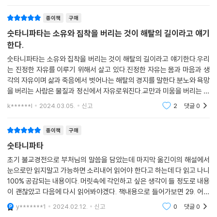
종이책
구매
숫타니파타는 소유와 집착을 버리는 것이 해탈의 길이라고 얘기
한다.
숫타니파타는 소유와 집착을 버리는 것이 해탈의 길이라고 얘기한다.우리
는 진정한 자유를 이루기 위해서 살고 있다.진정한 자유는 몸과 마음과 생
각의 자유이며 삶과 죽음에서 벗어나는 해탈의 경지를 말한다.분노와 욕망
을 버리는 사람은 물질과 정신에서 자유로워진다.교만과 미움을 버리는 사
람은 자유로워진다.잡념을 버리면 자유로워 진다.인간은 왜 집착하는 것일
k******l
2024.03.05.
신고
2
댓글
0
까?삶에 대한 본
종이책
구매
숫타니파타
초기 불교경전으로 부처님의 말씀을 담았는데 마지막 옮긴이의 해설에서
눈으로만 읽지말고 가능하면 소리내어 읽어야 한다고 하는데 다 읽고 나니
100% 공감되는 내용이다. 머릿속에 각인하고 싶은 생각이 들 정도로 내용
이 괜찮았고 다음에 다시 읽어봐야겠다. 책내용으로 들어가보면 29. 어느
곳이든 가고 싶은 대로 가라. 해치려는 마음은 갖지 말고 무엇을 얻든 그것
y*******1
2024.02.12.
신고
0
댓글
0
으로 만족