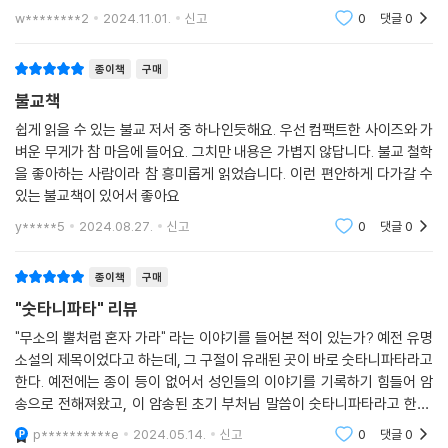
저 광야를 가고 있는 코뿔소의 외뿔처럼
w********2
2024.11.01.
신고
0
댓글
0
혼자 가라.
종이책
구매
--- 본문 중에서
불교책
쉽게 읽을 수 있는 불교 저서 중 하나인듯해요. 우선 컴팩트한 사이즈와 가
벼운 무게가 참 마음에 들어요. 그치만 내용은 가볍지 않답니다. 불교 철학
을 좋아하는 사람이라 참 흥미롭게 읽었습니다. 이런 편안하게 다가갈 수
있는 불교책이 있어서 좋아요
y*****5
2024.08.27.
신고
0
댓글
0
종이책
구매
"숫타니파타" 리뷰
"무소의 뿔처럼 혼자 가라" 라는 이야기를 들어본 적이 있는가? 예전 유명
소설의 제목이었다고 하는데, 그 구절이 유래된 곳이 바로 숫타니파타라고
한다. 예전에는 종이 등이 없어서 성인들의 이야기를 기록하기 힘들어 암
송으로 전해져왔고, 이 암송된 초기 부처님 말씀이 숫타니파타라고 한다.
구전으로 전해온 이야기이기때문에 책을 읽으면 다른 책과는 다른점을 느
p**********e
2024.05.14.
신고
0
댓글
0
낄 수 있는데,