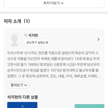
7. 비천한 사람 _ 043
목차 더보기
8. 자비에 대하여 _ 045
9. 눈 덮인 산에 사는 야차 _ 048
10. 알라바까 이야기 _ 051
저자 소개
1
11. 승리 _ 054
12. 성자 _ 058
역
석지현
두 번째 _ 작은 장
관심작가 알림신청
1. 보배 _ 061
2. 불결한 음식 _ 063
우리나라에 ‘선시’라는 장르를 처음으로 알렸으며 특유의 감각적 시
3. 진실한 우정에 대하여 _ 066
선으로 작품을 자신만의 색채로 새롭게 읽어냈다. 13세 때 충남 부여
4. 더없는 행복 _ 067
고란사로 출가. 1969년 중앙일보 신춘문예 시(詩) 부문에 당선되어
5. 수킬로마 야차 _ 069
승려시인으로서 명성을 떨쳤다. 1973년 동국대학교 불교학과를 졸
6. 진리에 맞는 삶 _ 071
업했다. 그 후 명상에 심취하여, 인도, 네팔, 미국, 예루살렘, 티베트
7. 진정한 수행자 _ 074
등지를 오랫동안 방랑했다. 이 ‘방랑의 시절’ 동안 인도의 구석구석을
펼쳐보기
8. 나룻배 _ 075
여행하고 네팔의 히말라야, 부탄의 산길, 예루살렘의 불타는 사막을
9. 최상의 목적 _ 077
여행했다. 미국에서 5년 동안 살면서 전 세계의 종교 지도자들을 만
석지현
의 다른 상품
10. 부지런히 노력하라 _ 079
났다. 필라델피아에서 만난 이슬람
11. 라훌라여, 듣거라 _ 081