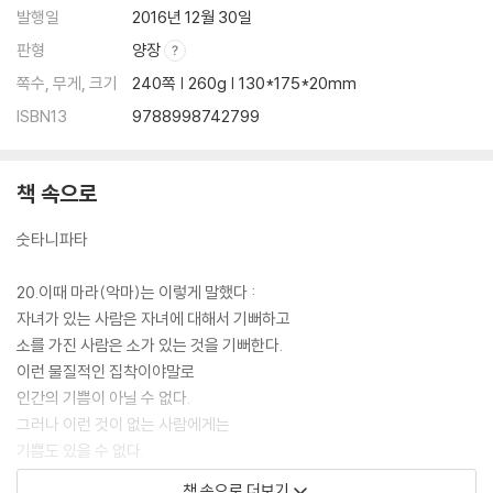
발행일
2016년 12월 30일
1. 욕망 _ 144
2. 동굴 _ 145
판형
양장
3. 악의 _ 148
쪽수, 무게, 크기
240쪽 | 260g | 130*175*20mm
4. 청정 _ 149
ISBN13
9788998742799
5. 최상 _ 151
6. 늙음 _ 153
7. 구도자 티사메티야 _ 156
책 속으로
8. 파수라 _ 157
9. 마간디야 _ 158
숫타니파타
10. 죽음이 오기 전에 _ 163
11. 투쟁 _ 165
20.이때 마라(악마)는 이렇게 말했다 :
12. 문답, 그 첫째 _ 166
자녀가 있는 사람은 자녀에 대해서 기뻐하고
13. 문답, 그 둘째 _ 172
소를 가진 사람은 소가 있는 것을 기뻐한다.
14. 빠름 _ 181
이런 물질적인 집착이야말로
15. 무기에 대하여 _ 187
인간의 기쁨이 아닐 수 없다.
16. 사리불 _ 194
그러나 이런 것이 없는 사람에게는
기쁨도 있을 수 없다.
다섯 번째 _ 피안(彼岸)의 장
책 속으로 더보기