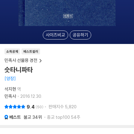
사이즈비교
공유하기
소득공제
베스트셀러
민족사 선물용 경전
숫타니파타
양장
석지현
역
민족사
2016.12.30.
9.4
판매지수
5,820
50
베스트
불교
34위
종교 top100 54주