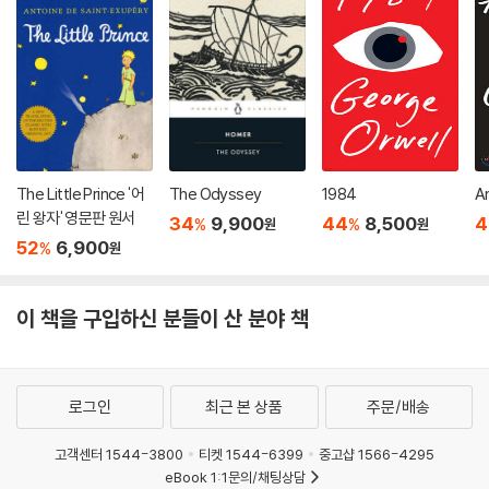
The Little Prince '어
The Odyssey
1984
A
린 왕자' 영문판 원서
34
9,900
44
8,500
4
%
%
원
원
52
6,900
%
원
이 책을 구입하신 분들이 산 분야 책
로그인
최근 본 상품
주문/배송
고객센터 1544-3800
티켓 1544-6399
중고샵 1566-4295
eBook 1:1문의/채팅상담