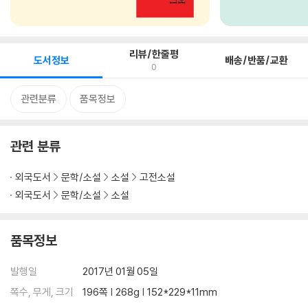
리뷰/한줄평
도서정보
배송/반품/교환
0
관련분류
품목정보
관련 분류
외국도서
문학/소설
소설
고전소설
외국도서
문학/소설
소설
품목정보
발행일
2017년 01월 05일
쪽수, 무게, 크기
196쪽 | 268g | 152*229*11mm