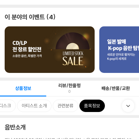
이 분야의 이벤트
4
리뷰/한줄평
상품정보
배송/반품/교환
0
디스크
아티스트 소개
관련분류
품목정보
음반소개