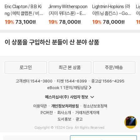
Eric Clapton / B.B. Ki
Jimmy Witherspoon
Lightnin Hopkins (라
Li
ng (에릭 클랩튼 / 비비
(지미 위더스푼) - Eve
이트닝 홉킨스) - Goi
이
킹) - Riding With Th
nin' Blues [LP]
n' Away [LP]
Bl
19
73,100
19
78,000
19
78,000
1
%
%
%
원
원
원
e King [골드 컬러 2L
pk
P]
이 상품을 구입하신 분들이 산 분야 상품
로그인
최근 본 상품
주문/배송
고객센터 1544-3800
티켓 1544-6399
중고샵 1566-4295
eBook 1:1문의/채팅상담
예스이십사(주) 사업자 정보
이용약관
개인정보처리방침
청소년보호정책
PC버전
회사소개
거래처관계자께
도서홍보
광고
Copyright © YES24 Corp. All Rights Reserved.
MATOM3