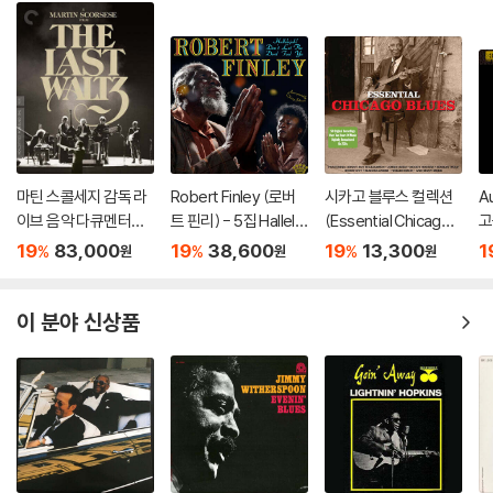
마틴 스콜세지 감독 라
Robert Finley (로버
시카고 블루스 컬렉션
A
이브 음악 다큐멘터리
트 핀리) - 5집 Halleluj
(Essential Chicago B
고
(The Last Waltz) [4
ah! Don't Let The D
lues)
음
19
83,000
19
38,600
19
13,300
1
%
%
%
원
원
원
K UHD + BD]
evil Fool Ya [옐로우 &
블랙 마블 컬러 LP]
이 분야 신상품