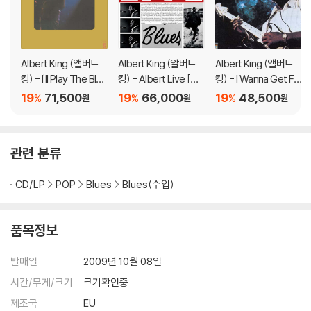
Albert King (앨버트
Albert King (알버트
Albert King (앨버트
킹) - I'll Play The Blue
킹) - Albert Live [블
킹) - I Wanna Get Fu
s For You [LP]
랙 & 화이트 컬러 2LP]
nky [LP]
19
71,500
19
66,000
19
48,500
%
%
%
원
원
원
관련 분류
CD/LP
POP
Blues
Blues(수입)
품목정보
발매일
2009년 10월 08일
시간/무게/크기
크기확인중
제조국
EU