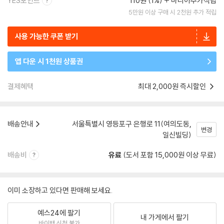
YES포인트
110원 (1%)
마니아추가적립
5만원 이상 구매 시 2천원 추가 적립
사용 가능한 쿠폰 받기
앱 다운 시 1천원 상품권
결제혜택
최대 2,000원 즉시할인
배송안내
서울특별시 영등포구 은행로 11(여의도동,
변경
일신빌딩)
배송비
유료
(도서 포함 15,000원 이상 무료)
이미 소장하고 있다면 판매해 보세요.
예스24에 팔기
내 가게에서 팔기
바이백 신청 불가