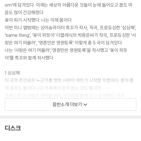
om’에 담겨있다. 이제는 세상의 아름다운 것들이 눈에 들어오고 몸도 마
음도 많이 건강해졌다
꽃이 피기 시작했다. 나는 이제 봄이다.
이번 미니 앨범에는 싱어송라이터 흑꼬가 작사, 작곡, 프로듀싱한 ‘심심해’,
‘same thing’, ‘꽃이 피듯이’ 더클래식의 박용준씨가 작곡, 프로듀싱한 ‘사
랑은 여기 머물러’, ‘영혼만은 영원토록’ 이렇게 총 5 곡이 담겨있다.
나는 ‘사랑은 여기 머물러’,‘영원만은 영원토록’을 작사했고 ‘꽃이 피듯
이’를 흑꼬와 함께 작사했다.
1.심심해
이 곡의 주인공은 누군가를 향한 사랑이 싹트기 시작할 무렵이다. 혼자 홍
대 골목도 돌아다니고 카페에서 음악 듣는 것도 좋지만
한편으로 그 사람의 연락을 계속 기다리며 함께 있고 싶어한다. 내가
그린 이 주인공은 좀 귀여운 친구이다. 끌어올리는 멜로디들이 많은데 앙
음반소개 더보기
탈부리듯 애교스럽게 느껴졌다. 이런 귀여운 노래를 계속 부르다보면 나도
나이 들어 사랑스런 할머니가 될 수 있을 것 같다는 생각이 문득 들었다.
디스크
2.same thing
대부분의 사람들은 자싞을 누구보다 가장 중요하게 생각해주는 단 한사람