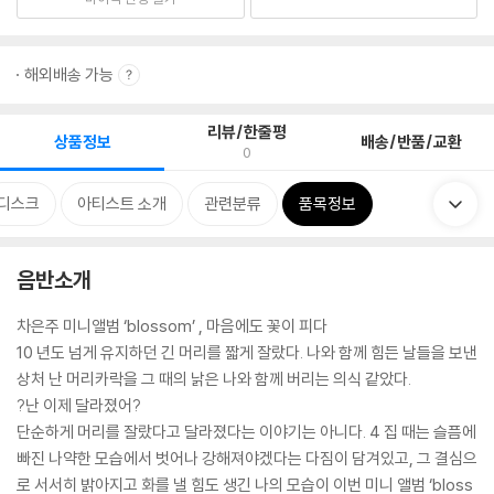
해외배송 가능
리뷰/한줄평
상품정보
배송/반품/교환
0
디스크
아티스트 소개
관련분류
품목정보
음반소개
차은주 미니앨범 ‘blossom’ , 마음에도 꽃이 피다
10 년도 넘게 유지하던 긴 머리를 짧게 잘랐다. 나와 함께 힘든 날들을 보낸
상처 난 머리카락을 그 때의 낡은 나와 함께 버리는 의식 같았다.
?난 이제 달라졌어?
단순하게 머리를 잘랐다고 달라졌다는 이야기는 아니다. 4 집 때는 슬픔에
빠진 나약한 모습에서 벗어나 강해져야겠다는 다짐이 담겨있고, 그 결심으
로 서서히 밝아지고 화를 낼 힘도 생긴 나의 모습이 이번 미니 앨범 ‘bloss