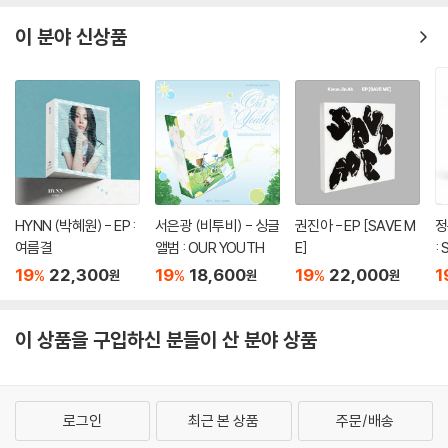
이 분야 신상품
HYNN (박혜원) - EP :
서은광 (비투비) - 싱글
권진아 - EP [SAVE M
정
여름결
앨범 : OUR YOUTH
E]
:
r 
19
22,300
19
18,600
19
22,000
1
%
%
%
원
원
원
이 상품을 구입하신 분들이 산 분야 상품
로그인
최근 본 상품
주문/배송