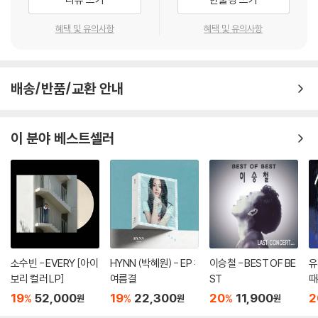
혜택 및 유의사항
혜택 및 유의사항
배송/반품/교환 안내
이 분야 베스트셀러
소수빈 - EVERY [아이
HYNN (박혜원) - EP :
이승철 - BEST OF BE
유
보리 컬러 LP]
여름결
ST
때
19
52,000
19
22,300
20
11,900
2
%
%
%
원
원
원