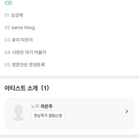
CD
과의 진실하고 순수한 사랑을 꿈꾼다. 나도 그렇고...
그렇게 믿었던 주인공이 애인의 거짒말을 알아채고 화를 내는
01
심심해
노래이다
02
same thing
3.꽃이 피듯이
03
꽃이 피듯이
흑꼬와는 2000 년도부터 알아왔다. 내 고민들을 아는 흑꼬가 내
얘기로 가사를 써보겠다고 1 절을 먼저 써서 건네었고 2 절은 내가 작사하
04
사랑은 여기 머물러
고 후렴은 함께 작사했다.
05
영혼만은 영원토록
‘바람에 눈이 시려와 등을 돌려버렸지 이제는 바람을 향해 걸어가며
눈물을 말리려해’
바람을 피하기만 하던 나약함을 버리고, 바람이 불더라도 해가 지더라도
아티스트 소개
1
달빛이 있다는 생각으로 그 바람에 눈물을 말리며 걸어가겠다는 내 다짐을
담았다.
노래
차은주
4.사랑은 여기 머물러
관심작가 알림신청
마음에 꽃이 피어 있다면... 나의 꽃이 아닌 사랑하는 사람의 꽃이 잘 자라
길 바라는 마음으로 서로에게 물을 주고 있는 관계라면 너무 아름답겠다는
생각을 했다. 그렇다면 그 꽃은 훨씬 붉고 탐스럽게 피어나겠지...