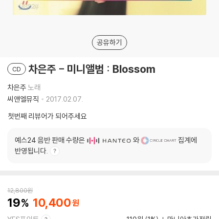
공유하기
차은주 - 미니앨범 : Blossom
CD
차은주
노래
씨앤엘뮤직
2017.02.07.
첫번째 리뷰어가 되어주세요
예스24 음반 판매 수량은
와
집계에
반영됩니다.
12,800
원
19
10,400