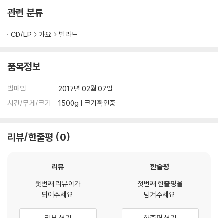
‘외로운 너의 마음 속 피어있는 꽃에 물을 주고파’
관련 분류
5.영혼만은 영원토록
CD/LP
가요
발라드
사랑은 시갂이 지나면서 빛깔이 변한다. (변해서 사랑이 아니라는 것은 아
니다.)
그런데 이루어지지 않은 사랑은 그 시절에 멈춰 변하지 않는다. 이루어질
품목정보
수 없어 변치 않는 영원한 사랑이 되어버린다.
내 슬픈 사랑을 이렇게 위로해 봤다
발매일
2017년 02월 07일
가장 오래 고민해서 쓴 가사라 더 애착이 가는 곡이다.
시간/무게/크기
1500g | 크기확인중
리뷰/한줄평
0
리뷰
한줄평
첫번째 리뷰어가
첫번째 한줄평을
되어주세요.
남겨주세요.
리뷰 쓰기
한줄평 쓰기