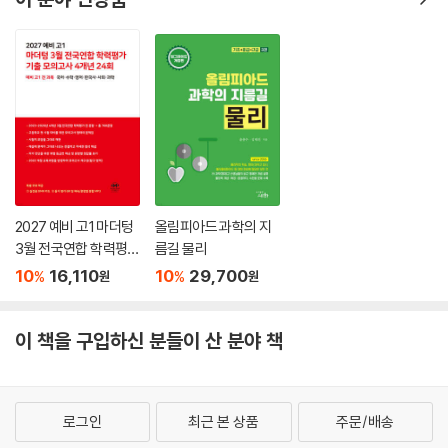
2027 예비 고1 마더텅
올림피아드 과학의 지
3월 전국연합 학력평가
름길 물리
기출 모의고사 4개년 2
10
16,110
10
29,700
%
%
원
원
4회 (2027년)
이 책을 구입하신 분들이 산 분야 책
로그인
최근 본 상품
주문/배송