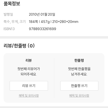
품목정보
Ⅳ. 물의 순환과 날씨 변화
01. 공기 중의 수증기
발행일
2010년 01월 20일
02. 구름과 비
쪽수, 무게, 크기
184쪽 | 457g | 210*280*20mm
03. 기압과 바람
ISBN13
9788933261699
04. 날씨의 변화
* 시험에 잘 나오는 문제
리뷰/한줄평
0
리뷰
한줄평
첫번째 리뷰어가
첫번째 한줄평을
되어주세요.
남겨주세요.
리뷰 쓰기
한줄평 쓰기
혜택 및 유의사항
혜택 및 유의사항