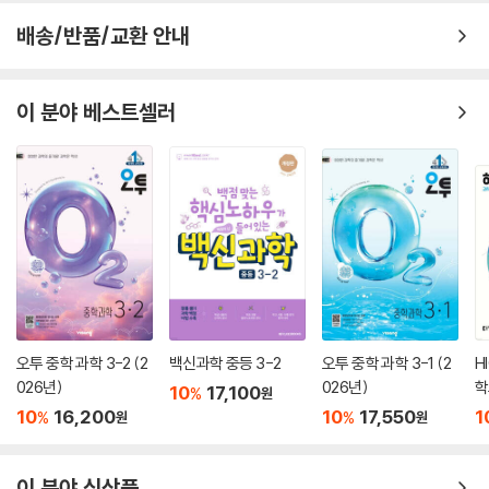
배송/반품/교환 안내
이 분야 베스트셀러
오투 중학 과학 3-2 (2
백신과학 중등 3-2
오투 중학 과학 3-1 (2
H
026년)
026년)
학
10
17,100
%
원
10
16,200
10
17,550
1
%
%
원
원
이 분야 신상품