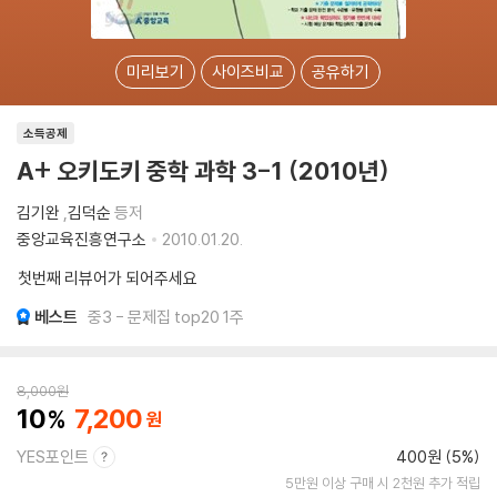
미리보기
사이즈비교
공유하기
소득공제
A+ 오키도키 중학 과학 3-1 (2010년)
김기완
,
김덕순
등저
중앙교육진흥연구소
2010.01.20.
첫번째 리뷰어가 되어주세요
베스트
중3 - 문제집 top20 1주
8,000
원
10
7,200
YES포인트
400원 (5%)
5만원 이상 구매 시 2천원 추가 적립