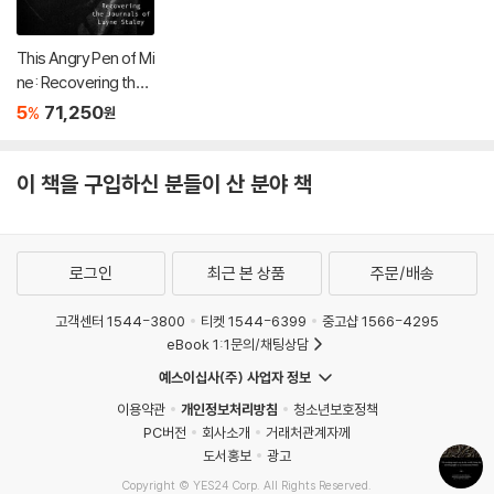
This Angry Pen of Mi
ne: Recovering the J
ournals of Layne Sta
5
71,250
%
원
ley
이 책을 구입하신 분들이 산 분야 책
로그인
최근 본 상품
주문/배송
고객센터 1544-3800
티켓 1544-6399
중고샵 1566-4295
eBook 1:1문의/채팅상담
예스이십사(주) 사업자 정보
이용약관
개인정보처리방침
청소년보호정책
PC버전
회사소개
거래처관계자께
도서홍보
광고
Copyright © YES24 Corp. All Rights Reserved.