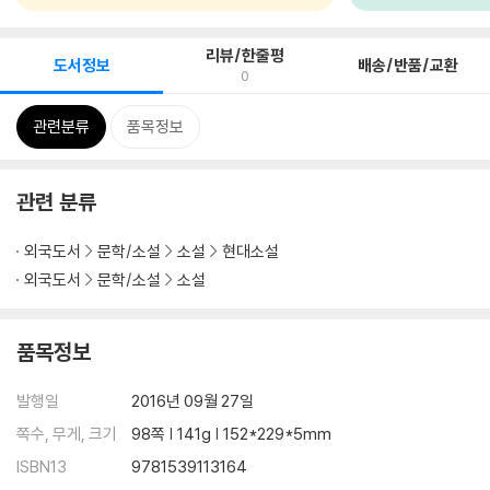
리뷰/한줄평
도서정보
배송/반품/교환
0
관련분류
품목정보
관련 분류
외국도서
문학/소설
소설
현대소설
외국도서
문학/소설
소설
품목정보
발행일
2016년 09월 27일
쪽수, 무게, 크기
98쪽 | 141g | 152*229*5mm
ISBN13
9781539113164