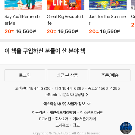
Say You'll Rememb
Great Big Beautiful L
Just for the Summe
O
er Me
ife
r
2
20
16,560
20
16,560
20
16,560
%
%
%
원
원
원
이 책을 구입하신 분들이 산 분야 책
로그인
최근 본 상품
주문/배송
고객센터 1544-3800
티켓 1544-6399
중고샵 1566-4295
eBook 1:1문의/채팅상담
예스이십사(주) 사업자 정보
이용약관
개인정보처리방침
청소년보호정책
PC버전
회사소개
거래처관계자께
도서홍보
광고
Copyright © YES24 Corp. All Rights Reserved.