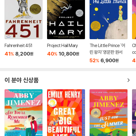
Fahrenheit 451
Project Hail Mary
The Little Prince '어
Ch
린 왕자' 영문판 원서
co
41
8,200
40
10,800
%
%
원
원
52
6,900
4
%
원
이 분야 신상품