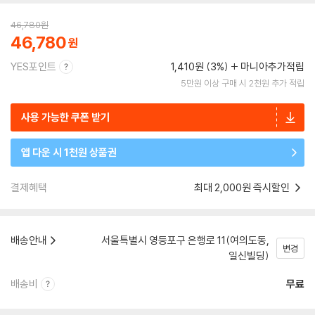
46,780
원
46,780
YES포인트
1,410원 (3%)
마니아추가적립
5만원 이상 구매 시 2천원 추가 적립
사용 가능한 쿠폰 받기
앱 다운 시 1천원 상품권
결제혜택
최대 2,000원 즉시할인
배송안내
서울특별시 영등포구 은행로 11(여의도동,
변경
일신빌딩)
배송비
무료