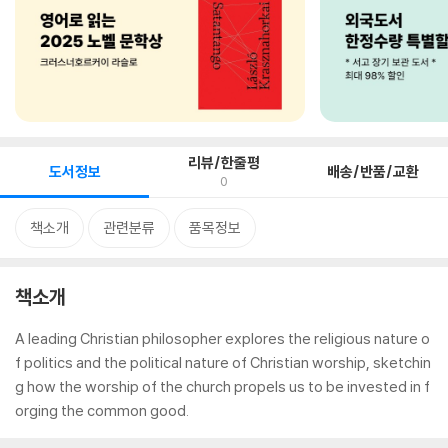
리뷰/한줄평
도서정보
배송/반품/교환
0
책소개
관련분류
품목정보
책소개
A leading Christian philosopher explores the religious nature o
f politics and the political nature of Christian worship, sketchin
g how the worship of the church propels us to be invested in f
orging the common good.