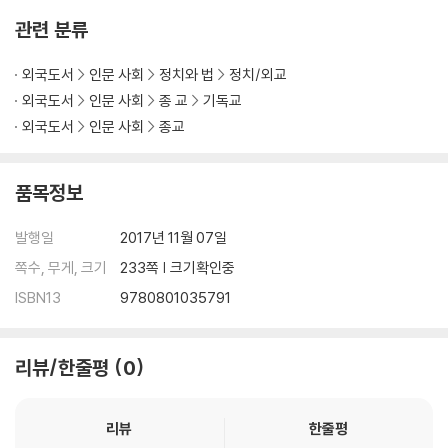
관련 분류
외국도서
인문 사회
정치와 법
정치/외교
외국도서
인문 사회
종 교
기독교
외국도서
인문 사회
종교
품목정보
발행일
2017년 11월 07일
쪽수, 무게, 크기
233쪽 | 크기확인중
ISBN13
9780801035791
리뷰/한줄평
0
리뷰
한줄평