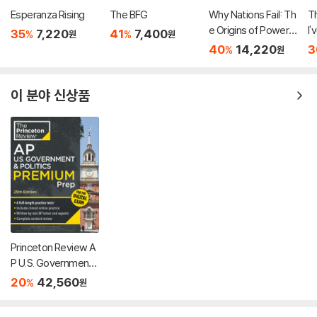
Esperanza Rising
The BFG
Why Nations Fail: Th
Th
e Origins of Power,
I'
35
7,220
41
7,400
%
%
원
원
Prosperity, and Pov
o
40
14,220
3
%
원
erty
미
든
설
이 분야 신상품
Princeton Review A
P U.S. Government
& Politics Premium P
20
42,560
%
원
rep, 25th Edition: 6 P
ractice Tests + Digi