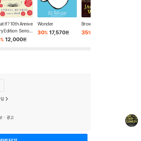
t If? 10th Annive
Wonder
Brown Girl Dreaming
ry Edition: Seriou
30
17,570
35
11,760
%
%
원
원
cientific Answers
8
12,000
%
원
Absurd Hypothet
l Questions
상담
보
광고
카트담기