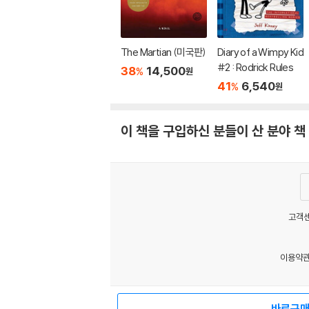
The Martian (미국판)
Diary of a Wimpy Kid
#2 : Rodrick Rules
38
14,500
%
원
41
6,540
%
원
이 책을 구입하신 분들이 산 분야 책
고객센
이용약
MATOM8
바로구