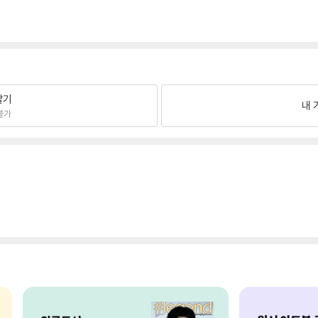
팔기
내 
불가