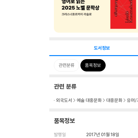
도서정보
관련분류
품목정보
관련 분류
외국도서
예술 대중문화
대중문화
유머/
품목정보
발행일
2017년 01월 18일