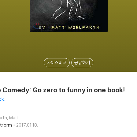
사이즈비교
공유하기
 Comedy: Go zero to funny in one book!
ck
arth, Matt
atform
2017.01.18.