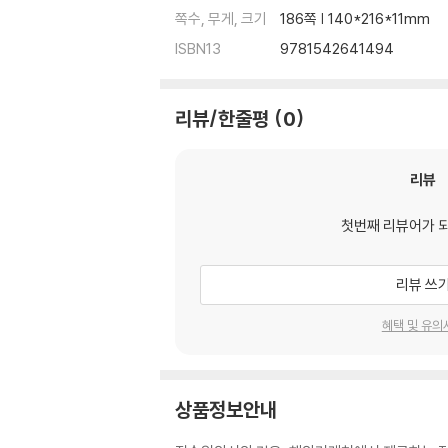
쪽수, 무게, 크기
186쪽 | 140*216*11mm
ISBN13
9781542641494
리뷰/한줄평
0
리뷰
첫번째 리뷰어가 
리뷰 쓰
혜택 및 유의
상품정보안내