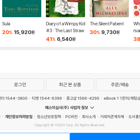
Sula
Diary of a Wimpy Kid
The Silent Patient
Wha
#3 : The Last Straw
rsa
20
15,920
30
9,730
%
%
원
원
s S
41
6,540
3
%
원
to 
ica
로그인
최근 본 상품
주문/배송
터 1544-3800
티켓 1544-6399
중고샵 1566-4295
eBook 1:1문의/채팅
예스이십사(주) 사업자 정보
관
개인정보처리방침
청소년보호정책
PC버전
회사소개
거래처관계자께
도서홍
Copyright © YES24 Corp. All Rights Reserved.
매