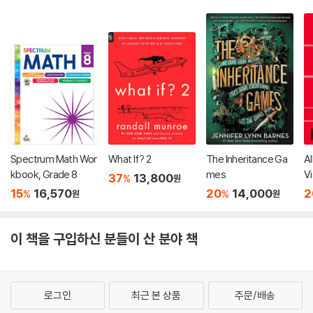
Spectrum Math Wor
What If? 2
The Inheritance Ga
Al
kbook, Grade 8
mes
Vi
37
13,800
%
원
15
16,570
20
14,000
2
%
%
원
원
이 책을 구입하신 분들이 산 분야 책
로그인
최근 본 상품
주문/배송