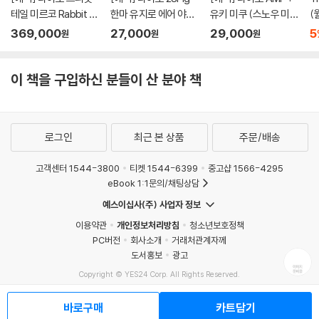
테일 미르코 Rabbit 1/
한마 유지로 에어 야식
유키 미쿠 (스노우 미
(
7 l 나의히어로아카데
두부 된장국 l 바키 시리
쿠) 올스타즈 2013 버
369,000
27,000
29,000
5
원
원
원
미아
즈
전 l 보컬로이드
이 책을 구입하신 분들이 산 분야 책
로그인
최근 본 상품
주문/배송
고객센터 1544-3800
티켓 1544-6399
중고샵 1566-4295
eBook 1:1문의/채팅상담
예스이십사(주) 사업자 정보
이용약관
개인정보처리방침
청소년보호정책
PC버전
회사소개
거래처관계자께
도서홍보
광고
Copyright © YES24 Corp. All Rights Reserved.
MATOM11
바로구매
카트담기