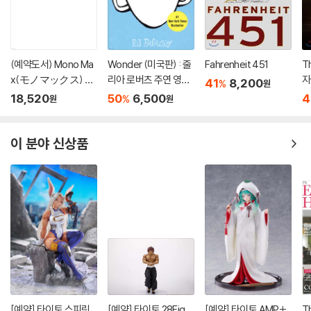
(예약도서) Mono Ma
Wonder (미국판) : 줄
Fahrenheit 451
T
x(モノマックス) 20
리아 로버츠 주연 영화
자
41
8,200
%
원
26年10月號
'원더' 원작 소설
18,520
50
6,500
4
%
원
원
이 분야 신상품
[예약] 타이토 스피릿
[예약] 타이토 28Fig
[예약] 타이토 AMP+
T