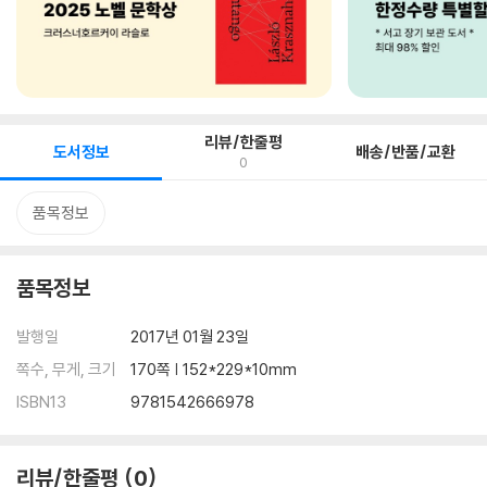
리뷰/한줄평
도서정보
배송/반품/교환
0
품목정보
품목정보
발행일
2017년 01월 23일
쪽수, 무게, 크기
170쪽 | 152*229*10mm
ISBN13
9781542666978
리뷰/한줄평
0