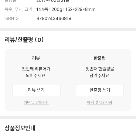
발행일
2017년 02월 21일
쪽수, 무게, 크기
144쪽 | 200g | 152*229*8mm
ISBN13
9780243466818
리뷰/한줄평
0
리뷰
한줄평
첫번째 리뷰어가
첫번째 한줄평을
되어주세요.
남겨주세요.
리뷰 쓰기
한줄평 쓰기
혜택 및 유의사항
혜택 및 유의사항
상품정보안내