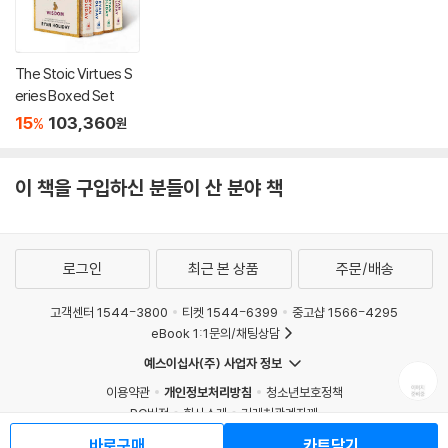
The Stoic Virtues S
eries Boxed Set
15
103,360
%
원
이 책을 구입하신 분들이 산 분야 책
로그인
최근 본 상품
주문/배송
고객센터 1544-3800
티켓 1544-6399
중고샵 1566-4295
eBook 1:1문의/채팅상담
예스이십사(주) 사업자 정보
이용약관
개인정보처리방침
청소년보호정책
PC버전
회사소개
거래처관계자께
도서홍보
광고
바로구매
카트담기