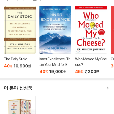
The Daily Stoic
Inner Excellence: Tr
Who Moved My Che
Ou
ain Your Mind for Ext
ese?
40
10,900
3
%
원
raordinary Performa
40
19,000
45
7,200
%
%
원
원
nce and the Best Po
ssible Life
이 분야 신상품