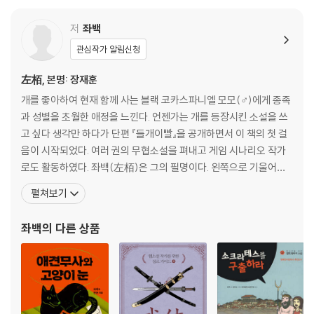
저
좌백
관심작가 알림신청
左栢, 본명: 장재훈
개를 좋아하여 현재 함께 사는 블랙 코카스파니엘 모모(♂)에게 종족
과 성별을 초월한 애정을 느낀다. 언젠가는 개를 등장시킨 소설을 쓰
고 싶다 생각만 하다가 단편 『들개이빨』을 공개하면서 이 책의 첫 걸
음이 시작되었다. 여러 권의 무협소설을 펴내고 게임 시나리오 작가
로도 활동하였다. 좌백(左栢)은 그의 필명이다. 왼쪽으로 기울어진
잣나무라는 뜻으로, 바른(오른)쪽에 반하여 세상을 바라보겠다는 의
펼쳐보기
지가 담겨 있다. 1965년 강원도 동해에서 태어나 1993년 숭실대 철
학과에서 전설의 학점을 기록하고 수석 졸업을 한 철학의 귀재로, 그
좌백
의 다른 상품
의 필명에는 자신만의 세계관을 담고 있다. 좌