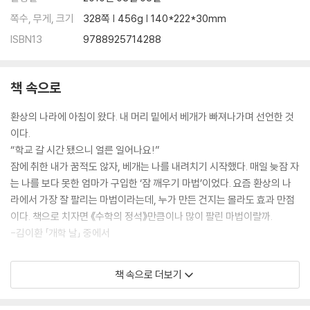
쪽수, 무게, 크기
328쪽 | 456g | 140*222*30mm
ISBN13
9788925714288
책 속으로
환상의 나라에 아침이 왔다. 내 머리 밑에서 베개가 빠져나가며 선언한 것
이다.
“학교 갈 시간 됐으니 얼른 일어나요!”
잠에 취한 내가 꿈적도 않자, 베개는 나를 내려치기 시작했다. 매일 늦잠 자
는 나를 보다 못한 엄마가 구입한 ‘잠 깨우기 마법’이었다. 요즘 환상의 나
라에서 가장 잘 팔리는 마법이라는데, 누가 만든 건지는 몰라도 효과 만점
이다. 책으로 치자면 《수학의 정석》만큼이나 많이 팔린 마법이랄까.
-김이환 「개학 날」 중에서
책 속으로 더보기
내 첫 시간 여행은 역사책에 남았을 것이다. 내가 도착한 장소에는 아마도
거대한 환영 인파가 모여 있을 것이다. 살아 있다면 늙은 내가 나타나 나를