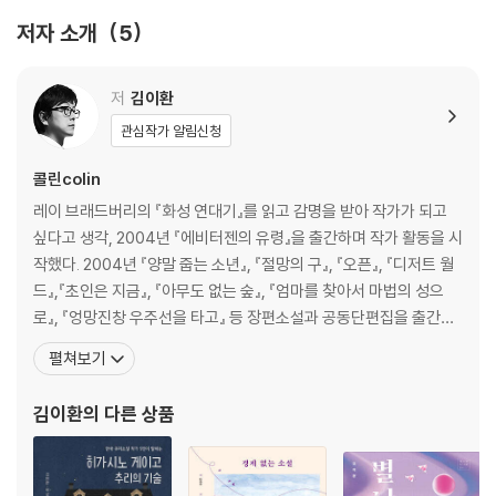
저자 소개
5
저
김이환
관심작가 알림신청
콜린colin
레이 브래드버리의 『화성 연대기』를 읽고 감명을 받아 작가가 되고
싶다고 생각, 2004년 『에비터젠의 유령』을 출간하며 작가 활동을 시
작했다. 2004년 『양말 줍는 소년』, 『절망의 구』, 『오픈』, 『디저트 월
드』,『초인은 지금』, 『아무도 없는 숲』, 『엄마를 찾아서 마법의 성으
로』, 『엉망진창 우주선을 타고』 등 장편소설과 공동단편집을 출간했
다. 2021년 조선스팀펑크연작선 『기기인 도로』를 함께 썼다. 2009
펼쳐보기
년 멀티문학상, 2011년 젊은작가상 우수상, 2017년 SF 어워드 장편
소설 우수상을 수상했다. 단편 「너의 변신」이 프랑스, 독일, 베트남에
김이환
의 다른 상품
서 출간되었