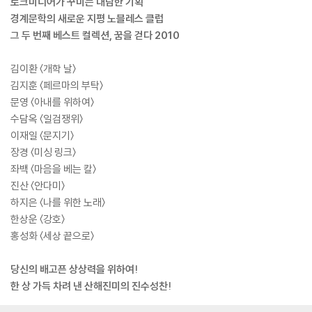
로크미디어가 꾸미는 대담한 기획
경계문학의 새로운 지평 노블레스 클럽
그 두 번째 베스트 컬렉션, 꿈을 걷다 2010
김이환 〈개학 날〉
김지훈 〈페르마의 부탁〉
문영 〈아내를 위하여〉
수담옥 〈일검쟁위〉
이재일 〈문지기〉
장경 〈미싱 링크〉
좌백 〈마음을 베는 칼〉
진산 〈안다미〉
하지은 〈나를 위한 노래〉
한상운 〈강호〉
홍성화 〈세상 끝으로〉
당신의 배고픈 상상력을 위하여!
한 상 가득 차려 낸 산해진미의 진수성찬!