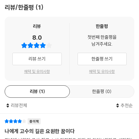
환영하는 놀라운 장면이 연출될 수도 있을 것이다. 내게는 이런 생각도 있
리뷰/한줄평
1
었다. 지금 지고 있는 막대한 사채 역시, ‘미래의 나’가 모두 갚아 줄 수 있으
리라는. 미래의 나는 부와 명예를 누리고 있을 테니, ‘미래의 나’가 그 부의
원천을 만든 ‘현재의 나’에게 그 빚을 갚는 것은 당연하다면 당연한 일이라
리뷰
한줄평
는. 나는 자신감에 넘쳐 있었다.
8.0
첫번째 한줄평을
타임머신이 멈추고 오십 년 후에 도착했음을 알렸을 때까지는.
남겨주세요.
-문영 「아내를 위하여」 중에서
리뷰 쓰기
한줄평 쓰기
문은 기준이다. 공간은 문을 기준 삼아 안쪽과 바깥쪽으로 구분된다.
혜택 및 유의사항
혜택 및 유의사항
그 기준 위에 서서 안쪽을 지키기 위해 바깥쪽을 막아서는 사람이 있다. 바
로 문지기다.
리뷰
1
한줄평
0
나는 이제 문지기가 되었다. 아버지가 그랬듯 안쪽을 지키기 위해 바깥쪽
을 막아서는 평범한 문지기.
리뷰전체
추천순
그러나 세상에는 나와는, 또 아버지와는 조금 다른 문지기도 있다. 양쪽 모
두를 지키기 위해 양쪽 모두를 막아서야 하는, 그러므로 공정함을 가장 큰
덕목으로 삼아야 하는 특별한 문지기 말이다.
종이책
-이재일 「문지기」 중에서
나에게 고수의 길은 요원한 꿈이다