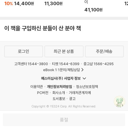
이
10
14,400
11,300
1
%
원
원
41,100
원
이 책을 구입하신 분들이 산 분야 책
로그인
최근 본 상품
주문/배송
고객센터 1544-3800
티켓 1544-6399
중고샵 1566-4295
eBook 1:1문의/채팅상담
예스이십사(주) 사업자 정보
이용약관
개인정보처리방침
청소년보호정책
PC버전
회사소개
거래처관계자께
도서홍보
광고
Copyright © YES24 Corp. All Rights Reserved.
MATOM2
품절