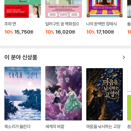
“제가 거절하면 어쩌실 겁니까?”
신검은 미소 지었다. 그리고 대답 대신 질문을 던졌다.
“마음을 베는 칼은 찾았나?”
사내는 고개를 끄덕였다.
주와 연
달러구트 꿈 백화점 0
나의 완벽한 장례식
돌
“찾았습니다.”
10
15,750
10
16,020
10
17,100
1
%
%
%
원
원
원
“보여 줄 수 있나?”
-좌백 「마음을 베는 칼」 중에서
이 분야 신상품
“피루, 이제부터 어떻게 할 거야?”
피루는 나뭇잎 틈새로 하늘을 더듬어 찾으며 빙긋 웃었다.
“돌아가야죠. 폐하께서 우리들의 이야기를 기다리고 계실 테니까요.”
소리오 곁에 털썩 주저앉은 류사가 이마에 흥건한 땀을 닦으며 물었다.
“돌아가면 무슨 얘기를 할 건데? 아무도 믿어 주지 않을걸.”
피루는 소리오와 류사의 머리칼을 한 번씩 쓰다듬고는 익살맞게 웃었다.
“일단 사람 열매가 자라는 나무 얘기는 어떻겠습니까?”
-홍성화 「세상 끝으로」 중에서
--- 본문 중에서
목소리가 들린다
세계의 바깥
마음을 낚시하는 고양
꿈