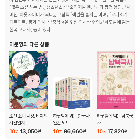
『짧은 소설 쓰는 법』, 청소년소설 『오리지널 맨』 『신라 탐정 용담』 『사
마천, 아웃사이더가 되다』, 그림책 『색깔을 훔치는 마녀』 『요기조기
괴물괴물』 등과 역사책 『중학생을 위한 역사학 수업』 『하룻밤에 읽는
한국 고대사』 등이 있다.
이문영
의 다른 상품
조선 소녀 탐정, 비야의
하룻밤에 읽는 한국사
하룻밤에 읽는 남북국
사건일지
완간 세트
사
10
13,050
10
96,660
10
17,820
%
%
%
원
원
원