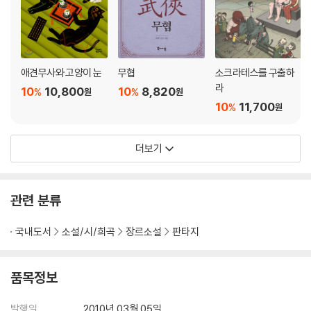
애견무사와 고양이 눈
무협
소크라테스를 구출하
라
10
10,800
10
8,820
%
%
원
원
10
11,700
%
원
더보기
관련 분류
국내도서
소설/시/희곡
장르소설
판타지
품목정보
발행일
2010년 03월 05일