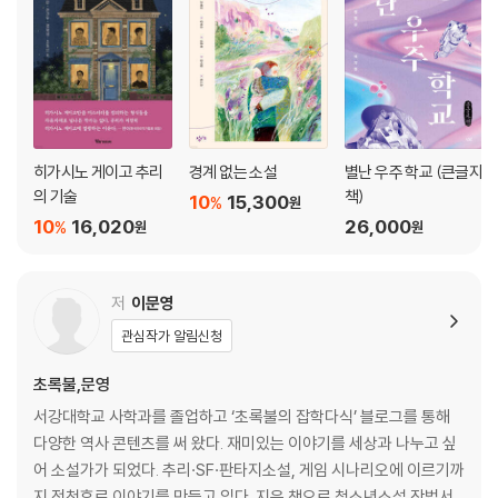
히가시노 게이고 추리
경계 없는 소설
별난 우주 학교 (큰글자
의 기술
책)
10
15,300
%
원
10
16,020
26,000
%
원
원
저
이문영
관심작가 알림신청
초록불,문영
서강대학교 사학과를 졸업하고 ‘초록불의 잡학다식’ 블로그를 통해
다양한 역사 콘텐츠를 써 왔다. 재미있는 이야기를 세상과 나누고 싶
어 소설가가 되었다. 추리·SF·판타지소설, 게임 시나리오에 이르기까
지 전천후로 이야기를 만들고 있다. 지은 책으로 청소년소설 작법서