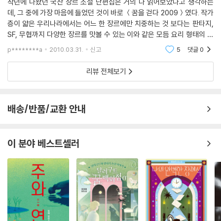
작년에 나왔던 국산 장르 소설 단편집은 거의 다 읽어보았다고 생각하는
데, 그 중에 가장 마음에 들었던 것이 바로 ＜꿈을 걷다 2009＞였다. 작가
모래바람 휘몰아치는 거대한 쓰레기장이었다. 나는 한동안 쓰레기를 뒤졌
층이 얇은 우리나라에서는 어느 한 장르에만 치중하는 것 보다는 판타지,
다. 그리고 마침내 부서진 채 모래바람에 씻기고 있는 SM11-136을 찾아
SF, 무협까지 다양한 장르를 맛볼 수 있는 이와 같은 모듬 요리 형태의 단
냈다. 나는 그 한 조각을 들었다.
편집이 더 형편에 맞지 않나 싶다. 2009년도 판은 엔터테인먼트라는 측면
p********a
2010.03.31.
신고
5
댓글
0
이럴 수가! 내 눈을 촉촉하게 하고 있는 건 분명 눈물이었다. SM11-136은
만 놓고 보면 동급
인공수정으로 나를 태어나게 한 후 다섯 살 때까지 키워 준 인큐베이션튜
리뷰 전체보기
브다. 왜 이것에 눈물을 찔끔거리는지 몰랐다.
이유는 다른 사람이 말해 주었다. 어느 틈에 내 곁에 조용히 선 혜원이었다.
“뇌파추적기를 이길 수 있을까 걱정했는데 결국 저의 마음이 이겼죠. 제가
배송/반품/교환 안내
사금파리에서 찾은 게 뭔 줄 아세요?”
-장경 「미싱 링크」 중에서
이 분야 베스트셀러
“대개는 시도조차 하지 않지. 일부는 시도하긴 하지만 실패하지. 극소수의
사람들만이 자신을 극복하고 검객의 길로 매진하여 이렇게 나를 찾아온다
네. 드물지만 몇 명 있었지. 하지만 관문을 맡은 세 검객을 이기고 여기까지
온 것은 자네가 처음일세.”
침묵하고 있던 사내가 물었다.