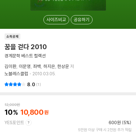
사이즈비교
공유하기
소득공제
꿈을 걷다 2010
경계문학 베스트 컬렉션
김이환
이문영
좌백
하지은
한상운
저
노블레스클럽
2010.03.05.
8.0
1
12,000
원
10
10,800
YES포인트
600원 (5%)
5만원 이상 구매 시 2천원 추가 적립