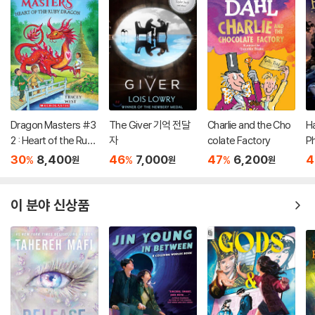
Dragon Masters #3
The Giver 기억 전달
Charlie and the Cho
Ha
2 : Heart of the Ruby
자
colate Factory
P
Dragon (A Branches
(
30
8,400
46
7,000
47
6,200
4
%
%
%
원
원
원
Book)
이 분야 신상품