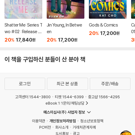
Shatter Me: Series T
Jin Young, In Betwe
Gods & Comics
C
wo #02 : Release M
en
01
20
17,200
%
원
e
20
17,840
20
17,200
3
%
%
원
원
이 책을 구입하신 분들이 산 분야 책
로그인
최근 본 상품
주문/배송
고객센터 1544-3800
티켓 1544-6399
중고샵 1566-4295
eBook 1:1문의/채팅상담
예스이십사(주) 사업자 정보
이용약관
개인정보처리방침
청소년보호정책
PC버전
회사소개
거래처관계자께
도서홍보
광고