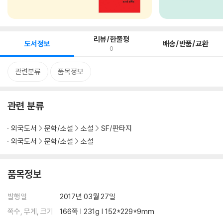
리뷰/한줄평
도서정보
배송/반품/교환
0
관련분류
품목정보
관련 분류
외국도서
문학/소설
소설
SF/판타지
외국도서
문학/소설
소설
품목정보
발행일
2017년 03월 27일
쪽수, 무게, 크기
166쪽 | 231g | 152*229*9mm