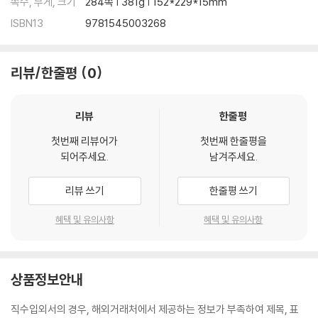
쪽수, 무게, 크기
284쪽 | 381g | 152*229*15mm
ISBN13
9781545003268
리뷰/한줄평
0
리뷰
한줄평
첫번째 리뷰어가
첫번째 한줄평을
되어주세요.
남겨주세요.
리뷰 쓰기
한줄평 쓰기
혜택 및 유의사항
혜택 및 유의사항
상품정보안내
직수입외서의 경우, 해외거래처에서 제공하는 정보가 부족하여 제목, 표