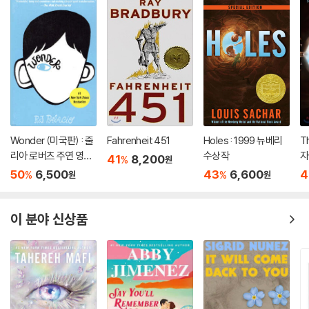
Wonder (미국판) : 줄
Fahrenheit 451
Holes : 1999 뉴베리
T
리아 로버츠 주연 영화
수상작
자
41
8,200
%
원
'원더' 원작 소설
50
6,500
43
6,600
4
%
%
원
원
이 분야 신상품