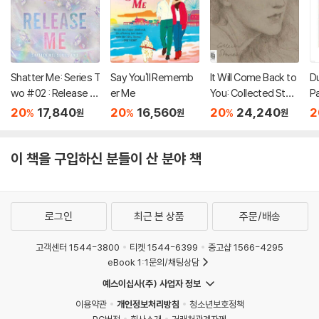
Shatter Me: Series T
Say You'll Rememb
It Will Come Back to
D
wo #02 : Release M
er Me
You: Collected Stori
P
e
es
20
17,840
20
16,560
20
24,240
2
%
%
%
원
원
원
이 책을 구입하신 분들이 산 분야 책
로그인
최근 본 상품
주문/배송
고객센터 1544-3800
티켓 1544-6399
중고샵 1566-4295
eBook 1:1문의/채팅상담
예스이십사(주) 사업자 정보
이용약관
개인정보처리방침
청소년보호정책