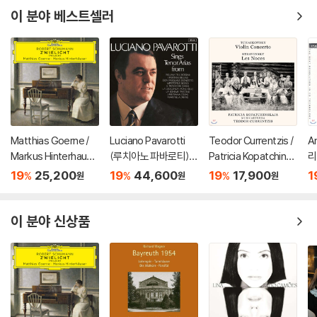
이 분야 베스트셀러
Matthias Goerne /
Luciano Pavarotti
Teodor Currentzis /
A
Markus Hinterhause
(루치아노 파바로티) -
Patricia Kopatchinsk
리
r 슈만: 황혼 (가곡집)
이탈리아 오페라 리마
aja 차이코프스키: 바이
a)
19
25,200
19
44,600
19
17,900
1
%
%
%
원
원
원
(Schumann: Zwielic
스터 (Tenor Arias Fr
올린 협주곡 / 스트라빈
ht)
om Italian Opera) [L
스키: 결혼 - 테오도르
P]
쿠렌치스
이 분야 신상품