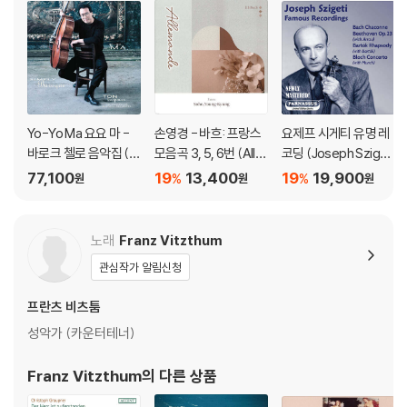
Yo-Yo Ma 요요 마 -
손영경 - 바흐: 프랑스
요제프 시게티 유명 레
바로크 첼로 음악집 (Si
모음곡 3, 5, 6번 (Alle
코딩 (Joseph Szigeti
mply Baroque) [청록
mande)
Famous Recording
77,100
19
13,400
19
19,900
%
%
원
원
원
컬러 2LP]
s)
노래
Franz Vitzthum
관심작가 알림신청
프란츠 비츠툼
성악가 (카운터테너)
Franz Vitzthum
의 다른 상품