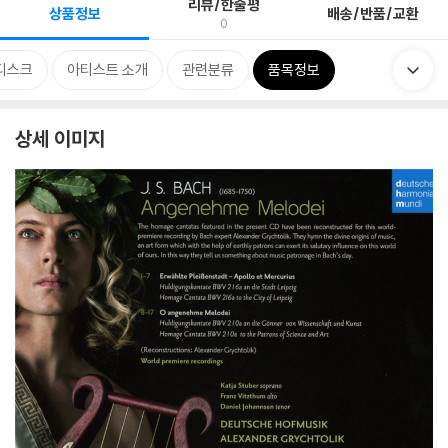
리뷰/한줄평
상품정보
배송/반품/교환
0
디스크
아티스트 소개
관련분류
품목정보
상세 이미지