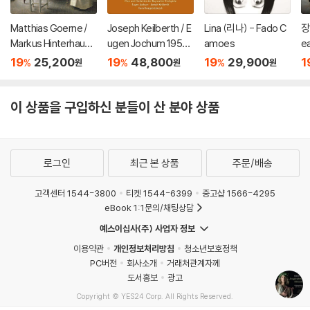
Matthias Goerne /
Joseph Keilberth / E
Lina (리나) - Fado C
장
Markus Hinterhause
ugen Jochum 1954
amoes
ea
r 슈만: 황혼 (가곡집)
년 바이로이트 페스티
19
25,200
19
48,800
19
29,900
1
%
%
%
원
원
원
(Schumann: Zwielic
벌 실황 (Wagner: Bay
ht)
reuth 1954)
이 상품을 구입하신 분들이 산 분야 상품
로그인
최근 본 상품
주문/배송
고객센터 1544-3800
티켓 1544-6399
중고샵 1566-4295
eBook 1:1문의/채팅상담
예스이십사(주) 사업자 정보
이용약관
개인정보처리방침
청소년보호정책
PC버전
회사소개
거래처관계자께
도서홍보
광고
Copyright © YES24 Corp. All Rights Reserved.
MATOM14