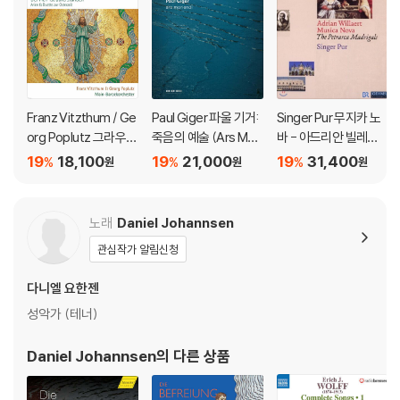
Franz Vitzthum / Ge
Paul Giger 파울 기거:
Singer Pur 무지카 노
org Poplutz 그라우프
죽음의 예술 (Ars Mori
바 - 아드리안 빌레르
너: 칸타타 아리아와 이
endi)
트의 페트라르카 마드
19
18,100
19
21,000
19
31,400
%
%
%
원
원
원
중창, 협주곡 (Graupn
리갈 (Musica Nova -
er: Der Herr is Aufer
Adrian Willaert: The
standen)
Petrarca Madrigals)
노래
Daniel Johannsen
관심작가 알림신청
다니엘 요한젠
성악가 (테너)
Daniel Johannsen
의 다른 상품