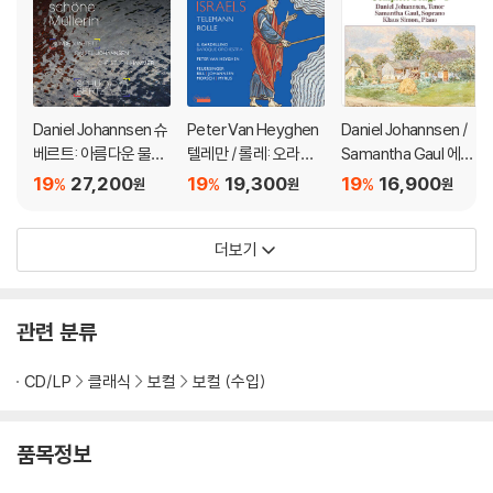
Daniel Johannsen 슈
Peter Van Heyghen
Daniel Johannsen /
베르트: 아름다운 물방
텔레만 / 롤레: 오라토
Samantha Gaul 에리
앗간 아가씨 (Schuber
리오 '이스라엘의 해방'
히 볼프: 가곡 전곡 작품
19
27,200
19
19,300
19
16,900
%
%
%
원
원
원
t: Die schone Mulleri
(Telemann, Rolle: Di
1집 (Wolff: Complet
n)
e Befreiung Israels)
e Songs 1)
더보기
관련 분류
CD/LP
클래식
보컬
보컬 (수입)
품목정보