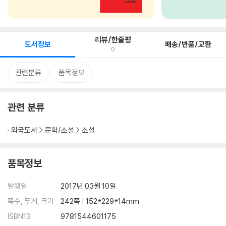
리뷰/한줄평
도서정보
배송/반품/교환
0
관련분류
품목정보
관련 분류
외국도서
문학/소설
소설
품목정보
발행일
2017년 03월 10일
쪽수, 무게, 크기
242쪽 | 152*229*14mm
ISBN13
9781544601175