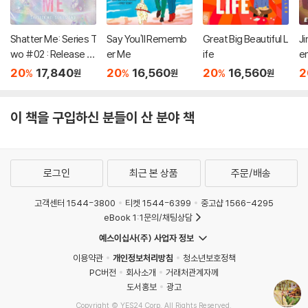
Shatter Me: Series T
Say You'll Rememb
Great Big Beautiful L
Ji
wo #02 : Release M
er Me
ife
e
e
20
17,840
20
16,560
20
16,560
2
%
%
%
원
원
원
이 책을 구입하신 분들이 산 분야 책
로그인
최근 본 상품
주문/배송
고객센터 1544-3800
티켓 1544-6399
중고샵 1566-4295
eBook 1:1문의/채팅상담
예스이십사(주) 사업자 정보
이용약관
개인정보처리방침
청소년보호정책
PC버전
회사소개
거래처관계자께
도서홍보
광고
Copyright © YES24 Corp. All Rights Reserved.