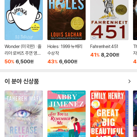
Wonder (미국판) : 줄
Holes : 1999 뉴베리
Fahrenheit 451
T
리아 로버츠 주연 영화
수상작
자
41
8,200
%
원
'원더' 원작 소설
50
6,500
43
6,600
4
%
%
원
원
이 분야 신상품