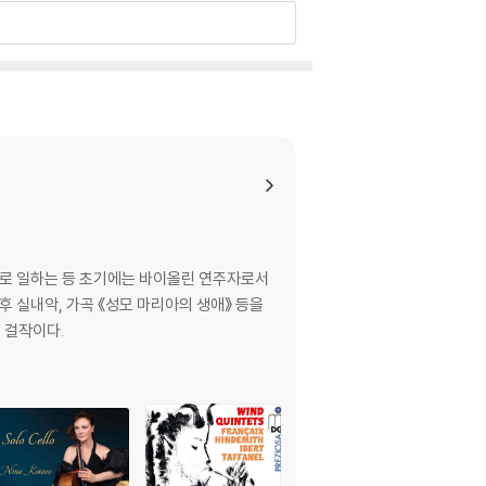
로 일하는 등 초기에는 바이올린 연주자로서
후 실내악, 가곡 《성모 마리아의 생애》 등을
 걸작이다.