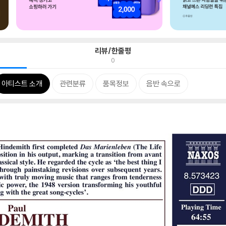
리뷰/한줄평
0
아티스트 소개
관련분류
품목정보
음반 속으로