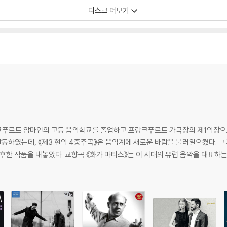
디스크 더보기
크푸르트 암마인의 고등 음악학교를 졸업하고 프랑크푸르트 가극장의 제1악장으
활동하였는데, 《제3 현악 4중주곡》은 음악계에 새로운 바람을 불러일으켰다. 그 
후한 작품을 내놓았다. 교향곡 《화가 마티스》는 이 시대의 유럽 음악을 대표하는