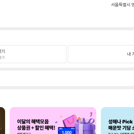
서울특별시 영
팔기
내 
불가