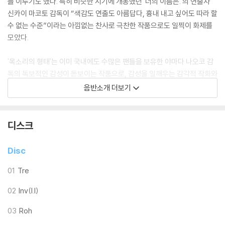
를 이루기도 했다. 특히 비슷한 시기에 개봉했던 '너의 이름은.'의 연출자
신카이 마코토 감독이 “색감도 연출도 아름답다, 흉내 내고 싶어도 따라 할
수 없는 수준”이라는 아낌없는 찬사로 극찬한 작품으로도 일찍이 화제를
모았다.
'목소리의 형태'는 이미 국내에도 수많은 팬들을 보유한 야마다 나오코 감
독의 독보적인 감성이 돋보이는 작품으로, 감성을 일깨우는 감각적 작화와
캐릭터의 섬세한 심리변화를 정교하게 그려낸 연출, 가슴 따뜻한 스토리는
음반소개 더보기
'언어의 정원', '너의 이름은.'등 유수 작품에서 활약한 일본 애니메이션을
대표하는 명품 성우진들의 목소리 연기까지 더해져 완성도에 정점을 찍었
다.
디스크
본 영화의 음악감독을 맡은 우시오 켄스케는, 이제까지 덴기글루브, 이시
Disc
노 탓큐 등 수 많은 아티스트의 제작 및 라이브를 서포트하였으며, 솔로 유
잇 `agraph`로서도 활동하고 있다. 2014년 TV애니메이션 '핑퐁'으로 첫
01
Tre
애니메이션 음악을 담당하는 등 다양한 분야의 음악활동을 펼치고 있다.
02
Inv(I.I)
본 오리지널 사운드트랙은, 2장의 Disc로 구성되어 있으며, Disc1에는 영
03
Roh
화 본편사용곡 39트랙을, Disc2에는 Extra Soundtrack으로서, 극중음