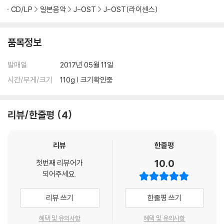
CD/LP
일본음악
J-OST
J-OST(라이센스)
품목정보
발매일
2017년 05월 11일
시간/무게/크기
110g | 크기확인중
리뷰/한줄평
4
리뷰
한줄평
10.0
첫번째 리뷰어가
되어주세요.
리뷰 쓰기
한줄평 쓰기
혜택 및 유의사항
혜택 및 유의사항