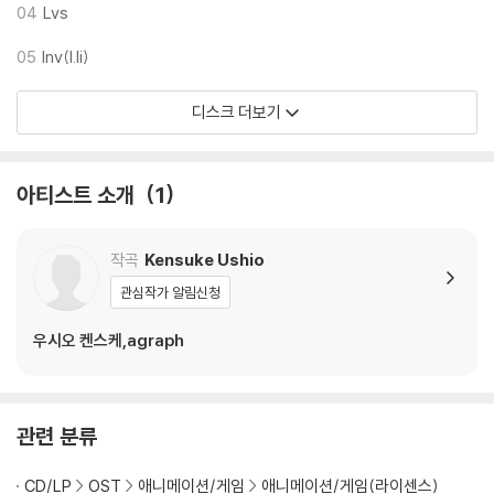
악에 스케치 음원 등 본편 미사용곡 음원 22트랙을 수록하여 소장가치를
04
Lvs
더한다.
05
Inv(I.Ii)
디스크 더보기
아티스트 소개
1
작곡
Kensuke Ushio
관심작가 알림신청
우시오 켄스케,agraph
관련 분류
CD/LP
OST
애니메이션/게임
애니메이션/게임(라이센스)