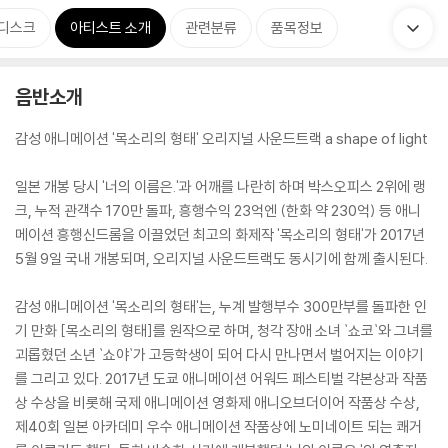
디스크
아티스트 소개
관련분류
품목정보
음반소개
감성 애니메이션 '목소리의 형태' 오리지널 사운드트랙 a shape of light
일본 개봉 당시 '너의 이름은.'과 어깨를 나란히 하며 박스오피스 2위에 랭
크, 누적 관객수 170만 돌파, 흥행수익 23억엔 (한화 약 230억) 등 애니
메이션 흥행신드롬을 이끌었던 최고의 화제작 '목소리의 형태'가 2017년
5월 9일 국내 개봉되며, 오리지널 사운드트랙도 동시기에 함께 출시된다.
감성 애니메이션 '목소리의 형태'는, 누계 발행부수 300만부를 돌파한 인
기 만화 [목소리의 형태]를 원작으로 하며, 청각 장애 소녀 `쇼코`와 그녀를
괴롭혔던 소년 `쇼야`가 고등학생이 되어 다시 만나면서 벌어지는 이야기
를 그리고 있다. 2017년 도쿄 애니메이션 어워드 페스티벌 각본상과 작품
상 수상을 비롯해 국제 애니메이션 영화제 애니오브더이어 작품상 수상,
제40회 일본 아카데미 우수 애니메이션 작품상에 노미네이트 되는 쾌거