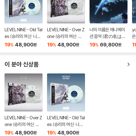
LEVEL NINE - Old Tal
LEVEL NINE - Over Z
너의 이름은 애니메이
y
es (승리의 여신: 니케
one (승리의 여신: 니
션 음악 (君の名は。/
은
OST) [마블 컬러 LP]
케 OST) [마블 컬러 L
your name. OST by
(
19
48,900
19
48,900
19
69,800
1
%
%
%
원
원
원
P]
Radwimps 래드윔프
R
스) [2LP]
스
이 분야 신상품
LEVEL NINE - Over Z
LEVEL NINE - Old Tal
one (승리의 여신: 니
es (승리의 여신: 니케
케 OST) [마블 컬러 L
OST) [마블 컬러 LP]
19
48,900
19
48,900
%
%
원
원