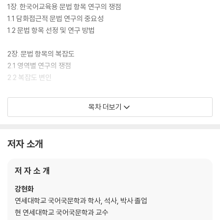
1장. 한국어교육용 문법 항목 연구의 쟁점
1.1 담화접근적 문법 연구의 중요성
1.2 문법 항목 선정 및 연구 방법
2장. 문법 항목의 복잡도
2.1 영역별 연구의 쟁점
2.2 복잡도 변인
2부.
목차 더보기
3장. 조사
3.1 극단
: 까지, 도, 조차, 마저
저자 소개
3.2 나열
: 에, 이니, 이며, 이다
저 자 소 개
3.3 목적지
: 에, 을/를, 으로
강현화
3.4 비롯됨
연세대학교 국어국문학과 학사, 석사, 박사 졸업
: 에게, 한테, 에게서, 한테서
현 연세대학교 국어국문학과 교수
3.5 비슷함