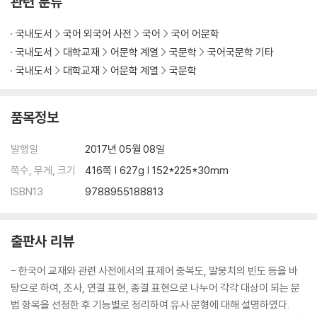
관련 분류
4.2 기회 표현
: -은/는 김에, -는 길에
국내도서
국어 외국어 사전
국어
국어 어문학
4.3 대립 표현
국내도서
대학교재
어문학 계열
국문학
국어국문학 기타
: -지만, -는데, -으나, -은/는 반면에, -은/는 대신에, -는가 하면, -으되
국내도서
대학교재
어문학 계열
국문학
4.4 목적 표현
: -으려고, -으러, -고자, -게, -게끔, -도록, -으라고
4.5 시간 표현(선후관계)
품목정보
: -고, -고서, -어서, -고 나서, -은 다음에, -은 후에, -은 뒤에
4.6 시간 표현(동시관계)
발행일
2017년 05월 08일
: -으며, -으면서, -을 때, -는 동안에, -는 중에, -는 가운데, -는 사이에,
쪽수, 무게, 크기
416쪽 | 627g | 152*225*30mm
-는 도중에, -는 동시에
4.7 양보 표현
ISBN13
9788955188813
: -어도, -더라도, -을지라도, -은들, -음에도, -어 봤자, -는 한이 있더라
도
출판사 리뷰
4.8 원인 및 이유 표현
: -어서, -으니까, -더니, -으므로, -길래, -느라고, -으니만큼, -기 때문
- 한국어 교재와 관련 사전에서의 표제어 중복도, 말뭉치의 빈도 등을 바
에, -는 바람에, -는 통에, -은/는 탓에, -어 가지고
탕으로 하여, 조사, 연결 표현, 종결 표현으로 나누어 각각 대상이 되는 문
4.9 조건 표현
법 항목을 선정한 후 기능별로 정리하여 유사 문형에 대해 설명하였다.
:-으면, -어야, -거든, -는다면, -어야지