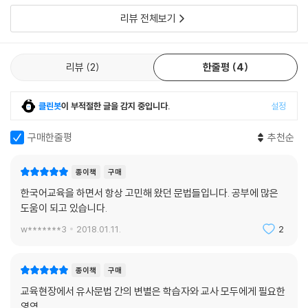
5.14 의도 및 계획 표현
리뷰 전체보기
: -겠- , -을게(요) , -을래(요) , -을 것이다 , -고자 하다 , -으려고 하다 ,
-을까 보다 , -을까 싶다 , -을테다
5.15 의무 표현
리뷰
2
한줄평
4
: -어야 되다 , -어야 하다
5.16 제안 및 청유 표현
: -읍시다 , -을까(요) , -을래(요) , -지(요) , -지그래(요)
클린봇
이 부적절한 글을 감지 중입니다.
설정
5.17 진행 표현
: -고 있다 , -는 중이다
구매한줄평
추천순
5.18 추측 표현
: -은/는/을 게 틀림없다, -겠--을 것이다 , -을 테다(-을 테니까, -을 테
종이책
구매
지만, -을 텐데) ,-을걸(요) , -나/은가 보다, -나/은가 싶다 , -나/은가 하
한국어교육을 하면서 항상 고민해 왔던 문법들입니다. 공부에 많은
다 , -은/는/을 모양이다 , -은/는/을 것 같다 , -은/는/을 듯싶다/듯하다
도움이 되고 있습니다.
5.19 한정 표현
w*******3
2018.01.11.
2
: -을 뿐이다 , -을 따름이다
5.20 해라체 의문형 종결 어미
: -니 , -냐
종이책
구매
5.21 희망 표현
교육현장에서 유사문법 간의 변별은 학습자와 교사 모두에게 필요한
: -고 싶다 , -으면 싶다 , -으면 하다 , -었으면 좋겠다
영역