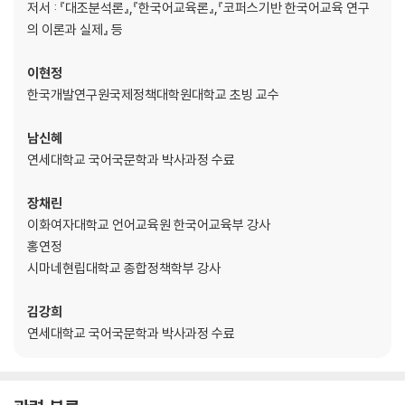
저서 : 『대조분석론』,『한국어교육론』,『코퍼스기반 한국어교육 연구
: 같이, 처럼, 만큼
의 이론과 실제』 등
3.6 상관없음
: 이나, 이든지, 이라도
이현정
3.7 유일함
한국개발연구원국제정책대학원대학교 초빙 교수
: 만, 밖에, 뿐
3.8 장소
남신혜
: 에, 에서
연세대학교 국어국문학과 박사과정 수료
3.9 접속
: 과/와, 하고, 이랑
장채린
3.10 주체
이화여자대학교 언어교육원 한국어교육부 강사
: 이/가, 은/는
홍연정
3.10 차선
시마네현립대학교 종합정책학부 강사
: 이나, 이나마, 이라도
김강희
4장. 연결 표현
연세대학교 국어국문학과 박사과정 수료
4.1 결과 표현
: -은 결과, -은 끝에, 은 나머지