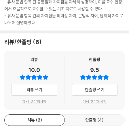
- 유사 문법 항목 간 공통점과 차이점을 자세히 설명하여, 이를 교수 현장
4.10 즉시 순차 표현
에서 효율적으로 교수할 수 있는 기초 자료로 사용할 수 있다.
: -자, -자마자, -기가 무섭게, -는 대로
- 유사 문법 항목 간의 차이점을 의미상 차이, 문법적 차이, 담화적 차이로
4.10 추가 표현
나누어 설명하였다.
:-은/는 데다가, -을 뿐만 아니라
5장. 종결 표현
리뷰/한줄평
6
5.1 가능성 표현
: -을 수밖에 없다, -기(가) 십상이다, -기(가) 쉽다, -을 만하다, -을 법하
다, -을 수 있다, -는 수가 있다, -을지(도) 모르다 , -기(가) 어렵다 , -을
리뷰
한줄평
수 없다 , -을 리(가) 없다 , -을 리(가) 만무하다
10.0
9.5
5.2 경험 표현
: -어 보다 , -은 적이 있다/없다
5.3 능력 표현
리뷰 쓰기
한줄평 쓰기
: -을 수 있다/없다 , -을 줄 알다/모르다
5.4 당연 표현
혜택 및 유의사항
혜택 및 유의사항
: -은/는 법이다 , -기/게 마련이다
5.5 메모·표어 표현
리뷰
2
한줄평
4
: -기 , -음 , -을 것
5.6 반발 및 불만의 인용 표현