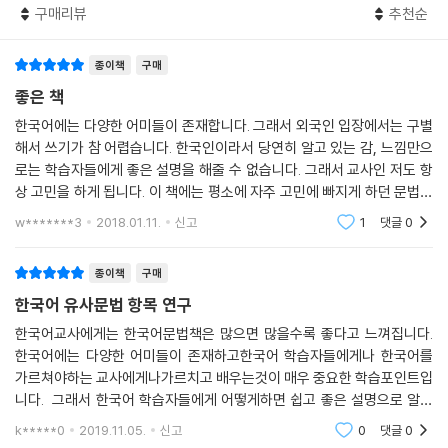
구매리뷰
추천순
: -냐니(요) , -냐고(요) , -냐니까(요) , -냐면서(요) , -는다고(요) , -는
다니(요) , -는다니까(요) , -는대(요) , -는단다, 으라고(요) , -으라니
종이책
구매
(요) , -으라니까(요) , -으라면서(요) , -으래(요) , -자고(요) , -자니
(요) , -자니까(요) , -자면서(요)
좋은 책
5.7 발견한 사실 표현
한국어에는 다양한 어미들이 존재합니다. 그래서 외국인 입장에서는 구별
: -네(요) , -는군요 , -는구나
해서 쓰기가 참 어렵습니다. 한국인이라서 당연히 알고 있는 감, 느낌만으
5.8 부담 제거 표현
로는 학습자들에게 좋은 설명을 해줄 수 없습니다. 그래서 교사인 저도 항
: -어 버리다 , -어 치우다
상 고민을 하게 됩니다. 이 책에는 평소에 자주 고민에 빠지게 하던 문법들
5.9 상태 지속 표현
만 모아져 있습니다. 그러나 책 내용을 모두 학습자에게 전달할 순 없겠지
w*******3
2018.01.11.
신고
1
댓글
0
요. 지나친 문법
: -어 두다 , -어 놓다 , -어 있다, -고 있다
5.10 성취 표현
종이책
구매
: -고 말다, -어 내다
한국어 유사문법 항목 연구
5.11 속성 판단 표현
: -은/는 편이다, -은/는 축에 들다 , -은/는 감이 있다
한국어교사에게는 한국어문법책은 많으면 많을수록 좋다고 느껴집니다.
한국어에는 다양한 어미들이 존재하고한국어 학습자들에게나 한국어를
5.12 안타까움 표현
가르쳐야하는 교사에게나가르치고 배우는것이 매우 중요한 학습포인트입
: -고 말다 , -어 버리다
니다. 그래서 한국어 학습자들에게 어떻게하면 쉽고 좋은 설명으로 알려
5.13 알려 주기 표현
줄 수 있을까 고민하게 됩니다.다양한 문법책이 있었지만 한국어교사들의
: -거든(요) , -잖아(요) , -더라고(요) , -는답니다
k*****0
2019.11.05.
신고
0
댓글
0
책이 추천이 있어 구입하