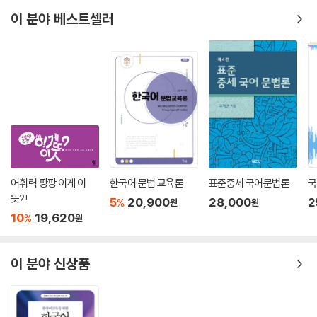
이 분야 베스트셀러
어휘력 팡팡 이게 이
한국어 문법 교육론
표준중세 국어문법론
국
뜻?!
5
20,900
28,000
2
%
원
원
10
19,620
%
원
이 분야 신상품