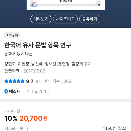
미리보기
사이즈비교
공유하기
소득공제
한국어 유사 문법 항목 연구
담화 기능에 따른
강현화
,
이현정
,
남신혜
,
장채린
,
홍연정
,
김강희
공저
한글파크
2017.05.08.
9.7
판매지수
1,068
6
베스트
국어 top20 1주
23,000
원
10
20,700
YES포인트
1,150원 (5%)