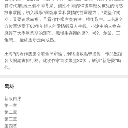
愛時代》圍繞三個不同背景、個性不同的80後年輕女孩兒的情感
故事展開，初入職場?面臨事業和愛情的雙重壓力，?要堅守獨
立，又要追求幸福，且看?們?樣左突右沖，權衡取舍……小說全
方位闡述當下80後年輕人的愛情觀及人生觀。小說中的人物在
曆經了大學畢業期的迷茫、職場生存期的磨?、考?、創業、三
角戀……最終逐步走向成熟。
王海?的著作屢屢引發全民辯論，網絡連載點擊過億，作品盤踞
各大暢銷書排行榜。此次作家首次聚焦80後 ，解讀“新戀愛”時
代。
목차
新版自序
第一章
第二章
第三章
第四章