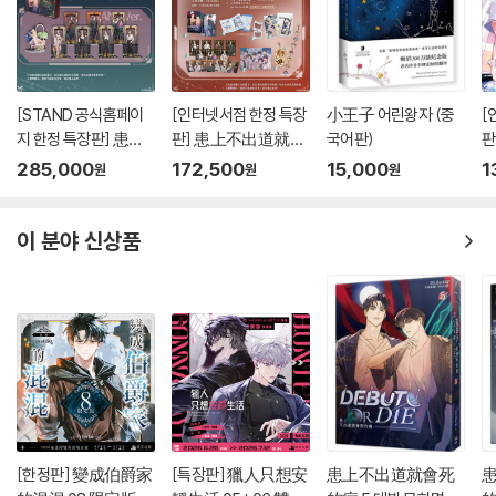
[STAND 공식홈페이
[인터넷서점 한정 특장
小王子 어린왕자 (중
[
지 한정 특장판] 患上
판] 患上不出道就會
국어판)
판
不出道就會死的病
死的病 5+6 데뷔 못
死
285,000
172,500
15,000
1
원
원
원
5+6 데뷔 못하면 죽는
하면 죽는 병 걸림 소설
데
병 걸림 소설 5권+6권
5권+6권 대만판 (特
림
대만판 STAND Ver.官
裝版 網路限定贈品
이 분야 신상품
網限定特裝版
版)
[한정판] 變成伯爵家
[특장판] 獵人只想安
患上不出道就會死