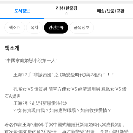
리뷰/한줄평
도서정보
배송/반품/교환
0
책소개
목차
관련분류
품목정보
책소개
“中國家庭婚戀小說第一人”
王海??手“非誠勿擾” 之 《新戀愛時代》與?相約！！！
孔雀女 VS 優質男 簡單方便女 VS 經濟適用男 鳳凰女 VS 鑽
石A貨男
王海?引?走近《新戀愛時代》
??如何實現自我？如何應對職場？如何收獲愛情？
著名作家王海?繼《牽手》《中國式離婚》《新結婚時代》《成長》後，
首次聚焦80後的奮?和愛情 ，再?“新戀愛”狂潮。長篇小說《新戀