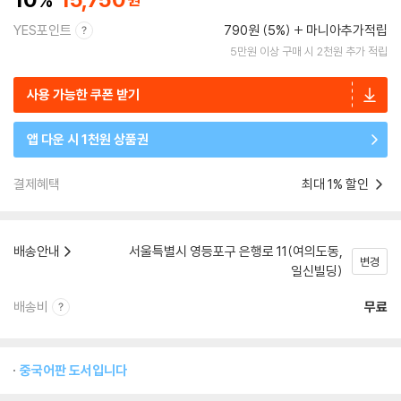
YES포인트
790원 (5%)
마니아추가적립
5만원 이상 구매 시 2천원 추가 적립
사용 가능한 쿠폰 받기
앱 다운 시 1천원 상품권
결제혜택
최대 1% 할인
배송안내
서울특별시 영등포구 은행로 11(여의도동,
변경
일신빌딩)
배송비
무료
중국어판 도서입니다