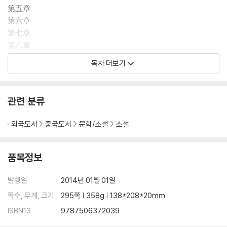
第五章
第六章
第七章
第八章
第九章
목차 더보기
第十章
第十一章
第十二章
관련 분류
第十三章
第十四章
외국도서
중국도서
문학/소설
소설
第十五章
第十六章
第十七章
품목정보
第十八章
第十九章
발행일
2014년 01월 01일
쪽수, 무게, 크기
295쪽 | 358g | 138*208*20mm
ISBN13
9787506372039