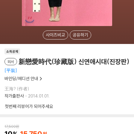
사이즈비교
공유하기
소득공제
新戀愛時代(珍藏版) 신연애시대(진장판)
외서
平裝
바인딩/에디션 안내
王海? (作者)
작가출판사
2014.01.01.
첫번째 리뷰어가 되어주세요
17,500
원
10
15,750