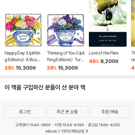
Happy Day (Upliftin
Thinking of You (Upli
Lord of the Flies
Th
g Editions): A Bouqu
fting Editions): Turn
n
46
8,200
%
원
et in a Book (부케북 /
This Book Into a Bou
e
39
15,300
39
15,300
4
%
%
원
원
팝업북)
quet (부케북 / 팝업
북)
이 책을 구입하신 분들이 산 분야 책
로그인
최근 본 상품
주문/배송
고객센터 1544-3800
티켓 1544-6399
중고샵 1566-4295
eBook 1:1문의/채팅상담