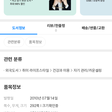
리뷰/한줄평
도서정보
배송/반품/교환
0
관련분류
품목정보
관련 분류
외국도서
취미 라이프스타일
건강과 미용
자기 관리/카운셀링
품목정보
발행일
2010년 07월 14일
쪽수, 무게, 크기
292쪽 | 크기확인중