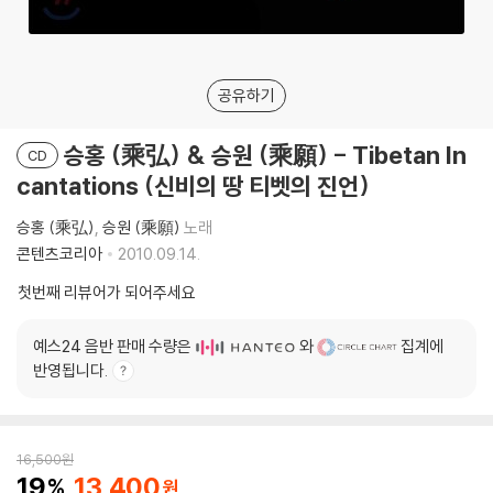
공유하기
승홍 (乘弘) & 승원 (乘願) - Tibetan In
CD
cantations (신비의 땅 티벳의 진언)
승홍 (乘弘)
승원 (乘願)
노래
콘텐츠코리아
2010.09.14.
첫번째 리뷰어가 되어주세요
예스24 음반 판매 수량은
와
집계에
반영됩니다.
16,500
원
19
13,400