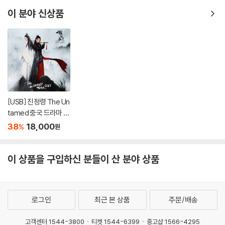
청
속에 감히 상상할 수도 없는 불보살의 공덕과 위엄이 아득히 느껴지리라…
文
이 분야 신상품
Product Supervisor : 이재길(李財吉, Richard Tsai-Chi Lee)
Producer : 강준언(江俊彦, Jin Yann Jiang)
Arranger : 孫?東(손환동)
Vocals : "승홍(乘弘, Cheng Hormg), 승원(乘願)" 영중경송(領衆敬
頌)
Performer : 유송휘(劉松輝, Song Huei Liou), 경아(景雅)
Instruments : 얼후(二胡, 이호, Er-hu), 남호(南胡, Nanhu), 고쟁(古
[USB] 진정령 The Un
箏, Ku-cheng), 적자(笛子, Di Zi, Bamboo Flute), 목어(木魚, Woo
tamed 중국 드라마 O
ST 사운드트랙
den Fish Drum), 비파(琵琶, Pi-pa), Synthesizer
38
18,000
%
원
이 상품을 구입하신 분들이 산 분야 상품
로그인
최근 본 상품
주문/배송
고객센터 1544-3800
티켓 1544-6399
중고샵 1566-4295