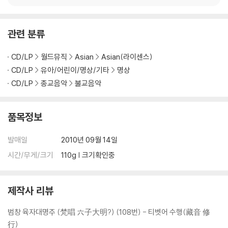
관련 분류
CD/LP
월드뮤직
Asian
Asian(라이센스)
CD/LP
유아/어린이/명상/기타
명상
CD/LP
종교음악
불교음악
품목정보
발매일
2010년 09월 14일
시간/무게/크기
110g | 크기확인중
제작사 리뷰
범창 육자대명주 (梵唱 六子大明?) (108번) - 티벳어 수행(藏音 修
行)