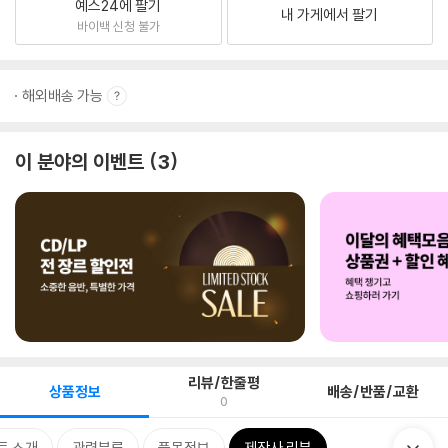
예스24에 팔기
내 가게에서 팔기
바이백 신청 불가
해외배송 가능
이 분야의 이벤트
3
리뷰/한줄평
상품정보
배송/반품/교환
0
트 소개
관련분류
품목정보
제작사 리뷰