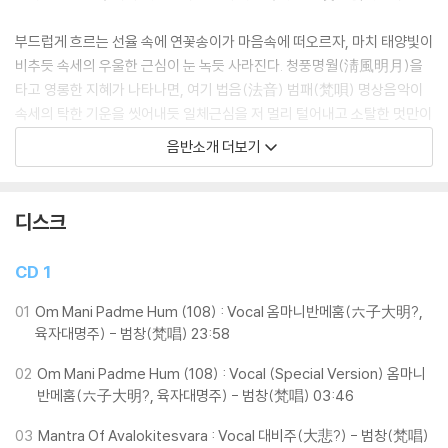
부드럽게 흐르는 선율 속에 연꽃송이가 마음속에 떠오르자, 마치 태양빛이
비추듯 속세의 우울한 근심이 눈 녹듯 사라진다. 청풍명월(淸風明月)을
타고 영롱한 지혜가 나타나면, 여기 법음(法音) 범패(梵唄) 명상음악이
속세의 탁한 기운을 씻어내듯 일체근심을 저 멀리 털어내고 소탈한 멋만이
남게 되리라…
음반소개 더보기
♥ "심대한 티벳 경전 o 바다와 같은 지혜 o 중생을 위한 기도" - 법음(法
音) 범패(梵唄) 명상음악!
디스크
범창(梵唱)으로 부르는, 신비의 땅 '티벳의 진언'인「육자대명주」와「대비
CD 1
주」는 중생들에게 불법의 대자대비(大慈大悲)한 원력(願力)을 널리 전
하며, 법음(法音) 속에 감히 상상할 수도 없는 불보살의 공덕과 신성한 위
01
Om Mani Padme Hum (108) : Vocal 옴마니반메훔(六子大明?,
엄을 느끼게 한다. 그리하여「육자대명주」를 지송하면 모든 죄악이 소멸되
육자대명주) - 범창(梵唱) 23:58
고 모든 복덕이 생겨날 뿐만 아니라 일체의 지혜와 행의 근본이 되며, 항시
02
Om Mani Padme Hum (108) : Vocal (Special Version) 옴마니
「대비주」를 암송하는 사람은 일체의 고민과 질병을 떨치고 현생의 원하는
반메훔(六子大明?, 육자대명주) - 범창(梵唱) 03:46
바를 모두 이룰 수 있게 된다고 한다.
03
Mantra Of Avalokitesvara : Vocal 대비주(大悲?) - 범창(梵唱)