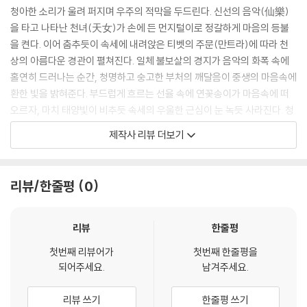
청아한 소리가 울려 퍼지며 우주의 적막을 두드린다. 신선의 음악(仙樂)
을 타고 나타난 천녀(天女)가 손에 든 먼지털이로 정갈하게 마음의 등불
을 켠다. 이어 춤추듯이 속세에 내려앉은 티벳의 주문(만트라)에 따라 천
상의 아름다운 경관이 펼쳐진다. 일체 불보살의 경지가 음악의 화폭 속에
홀연히 드러나는 순간, 청명하고 숭고한 부처의 깨달음이 중생의 마음속에
환한 빛을 밝혀준다. 부드럽게 흐르는 선율 속에 연꽃송이가 마음속에 떠
오르자, 마치 태양빛이 비추듯 속세의 우울한 근심이 눈 녹듯 사라진다. 청
풍명월(淸風明月)을 타고 영롱한 지혜가 나타나면 오래된 거문고가 속세
제작사 리뷰 더보기
의 탁한 기운을 씻어내듯 일체근심을 저 멀리 털어내고 소탈한 멋만이 남
게 되리라…
리뷰/한줄평
0
본「범창 육자대명주」는 고쟁(古箏), 이호(二胡, 얼후), 적자(笛子) 연주
를 통해 청아하고 아름다운 불교세계를 표현한다. 중생들은 마치 불보살과
함께 극락에 있는 듯한 선경(仙境)을 느끼면서 몸과 마음에 맑은 기운이
리뷰
한줄평
가득 들어차 기도하는 바를 모두 이루게 된다. 법음(法音) 속에 감히 상상
첫번째 리뷰어가
첫번째 한줄평을
할 수도 없는 불보살의 공덕과 위엄이 아득히 느껴지리라…
되어주세요.
남겨주세요.
범창 대비주(梵唱 大悲?) - 티벳어 수행(藏音 修行)
리뷰 쓰기
한줄평 쓰기