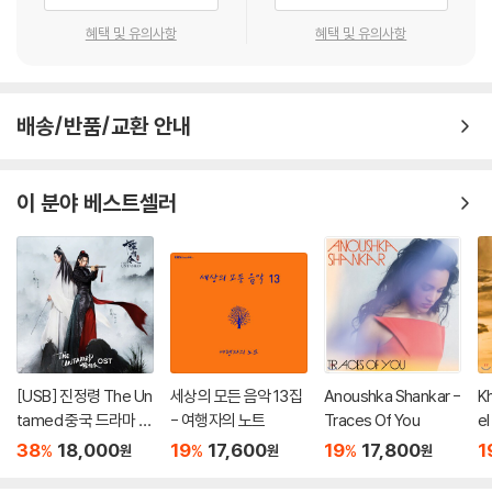
고쟁, 이호, 비파, 적자, 제금(提琴-바라), 목어, 인경(引磬) 등을 통해 불
교음악의 우아하고도 생동감 넘치는 매력을 전해준다. 음계 하나하나가 마
혜택 및 유의사항
혜택 및 유의사항
치 자연의 소리처럼 맑고 청명하다.
대비주는 일체의 재난과 병고를 없애고 삼매변재를 얻게 해준다. 그러니
배송/반품/교환 안내
경건하고 정성스러운 마음으로 주문을 외우면 관세음보살의 대자대비한
마음을 얻는 한편 무한한 이로움을 얻을 수 있다. 항시 대비주를 암송하는
사람은 일체의 고민과 질병을 떨치고 현생의 원하는 바를 모두 이룰 수 있
이 분야 베스트셀러
다.
장음 육자대명주(藏音 六字大明呪) - 티벳어 수행(藏音 修行)
청명하게「옴」하고 울리는 경쇠 소리를 따라 티벳에서 전래된 육자대명주
가 울려 퍼진다. 마치 드높은 티벳 고원에서 거행되는 티벳 활불(活佛)의
계승의식에 참여한 듯하다. 이 염불을 외노라면 불보살(佛菩薩, 부처와
보살)과 금강살타(金剛薩?) 등 법력의 수호를 받고 몸과 마음에 밝은 기
운이 들어와, 모든 기도가 뜻하는 대로 이루어진다.
[USB] 진정령 The Un
세상의 모든 음악 13집
Anoushka Shankar -
K
tamed 중국 드라마 O
- 여행자의 노트
Traces Of You
e
ST 사운드트랙
마
본「장음 육자대명주」는 티벳의 법음(法音)방식으로 불법의 대자대비(大
38
18,000
19
17,600
19
17,800
1
%
%
%
원
원
원
진
慈大悲)한 원력(願力)을 널리 전한다. 웅장하고도 힘있는 법음(法音)