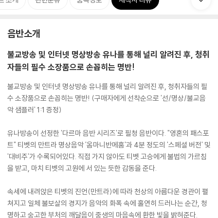
음반소개
불교방송 및 인터넷 명상방송 유나를 통해 널리 알려진 후, 청취
자들의 필수 소장품으로 손꼽히는 명반!
불교방송 및 인터넷 명상방송 유나를 통해 널리 알려진 후, 청취자들의 필
수 소장품으로 손꼽히는 명반! (구매자에게 선착순으로 '선/명상/불교음
악 샘플러' 1:1 증정)
유나방송이 선정한 '다르마 음반 시리즈'로 필청 음반이다. "영혼의 패스포
트" 티벳의 만트라 명상음악 '옴마니반메훔'과 4분 정도의 '스페셜 버전' 및
'대비주'가 수록되어있다. 직접 가지 않아도 티벳 고승에게 불법의 가르침
을 받고, 마치 티벳의 고원에 서 있는 듯한 감동을 준다.
속세에 내려앉은 티벳의 진언(만트라)에 따라 천상의 아름다운 경관이 펼
쳐지고 일체 불보살의 경지가 음악의 화폭 속에 홀연히 드러나는 순간, 청
명하고 숭고한 부처의 깨달음이 중생의 마음속에 환한 빛을 밝혀준다.