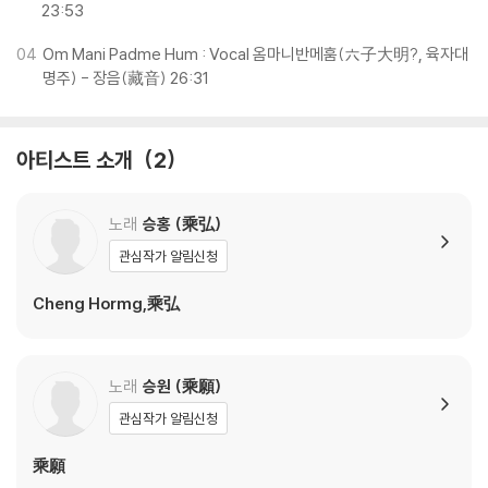
직접 가지 않아도 티벳 고승에게 불법의 가르침을 받고, 마치 티벳 고원에
23:53
서 있는 듯한 감동을 받을 수 있으리라…
04
Om Mani Padme Hum : Vocal 옴마니반메훔(六子大明?, 육자대
명주) - 장음(藏音) 26:31
아티스트 소개
2
노래
승홍 (乘弘)
관심작가 알림신청
Cheng Hormg,乘弘
노래
승원 (乘願)
관심작가 알림신청
乘願