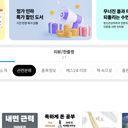
리뷰/한줄평
27
 소개
관련분류
품목정보
예스24 리뷰
책 속으로
출