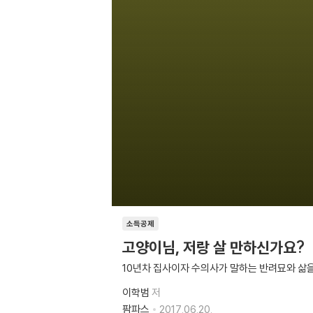
소득공제
고양이님, 저랑 살 만하신가요?
10년차 집사이자 수의사가 말하는 반려묘와 삶을
이학범
저
팜파스
2017.06.20.