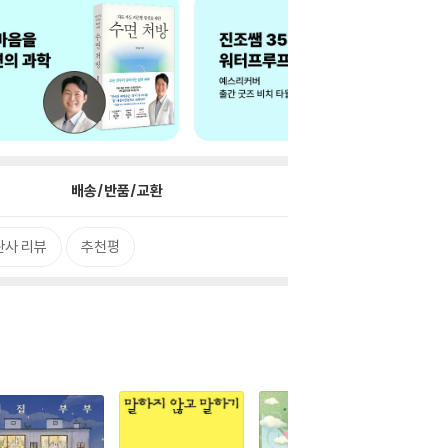
배송/반품/교환
판사 리뷰
추천평