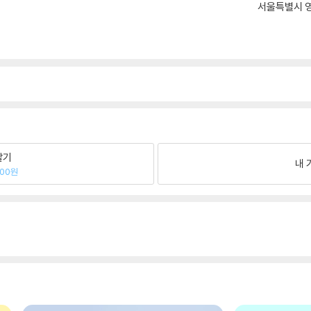
서울특별시 영
팔기
내 
700원