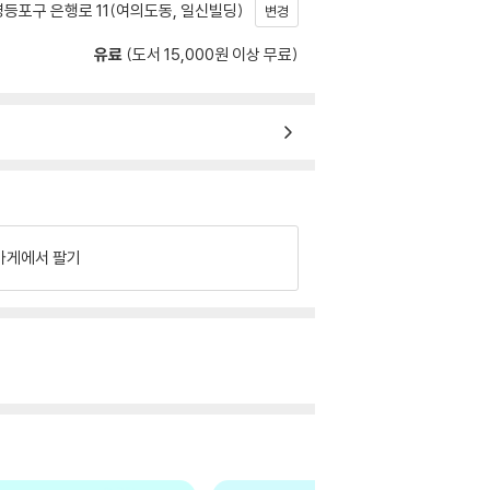
등포구 은행로 11(여의도동, 일신빌딩)
변경
유료
(도서 15,000원 이상 무료)
가게에서 팔기