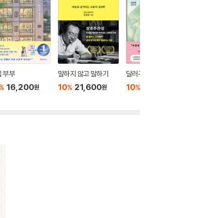
 부부
말하지 않고 말하기
달러구트 꿈 백화점 0
위버멘
16,200
10
21,600
10
16,020
10
1
%
%
%
%
원
원
원