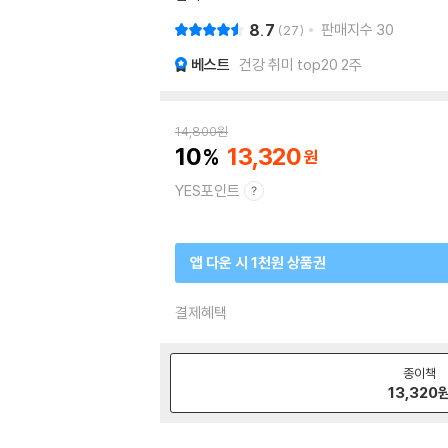
8.7
판매지수
30
27
베스트
건강 취미 top20 2주
14,800
원
10
13,320
YES포인트
앱 다운 시 1천원 상품권
결제혜택
종이책
13,320