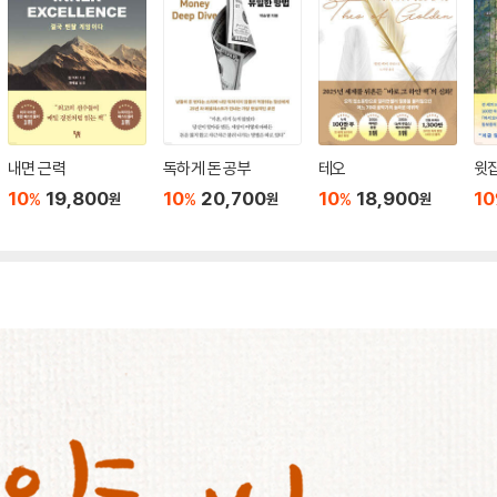
내면 근력
독하게 돈 공부
테오
윗집
10
19,800
10
20,700
10
18,900
10
%
%
%
원
원
원