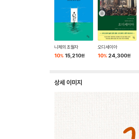
니체의 초월자
오디세이아
10
15,210
10
24,300
%
%
원
원
상세 이미지