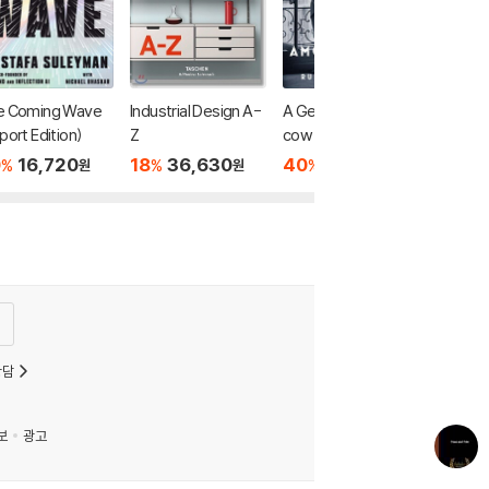
e Coming Wave
Industrial Design A-
A Gentleman in Mos
port Edition)
Z
cow 파라마운트+ 드
라마 「모스크바의 신
0
16,720
18
36,630
40
10,080
%
%
%
원
원
원
사」 원작 소설
상담
보
광고