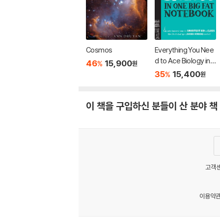
Cosmos
Everything You Nee
d to Ace Biology in
46
15,900
%
원
One Big Fat Notebo
35
15,400
%
원
ok
이 책을 구입하신 분들이 산 분야 책
고객센
이용약
MATOM3