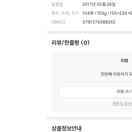
발행일
2017년 05월 26일
쪽수, 무게, 크기
104쪽 | 159g | 156*234
ISBN13
9781374988262
리뷰/한줄평
0
리뷰
첫번째 리뷰어가 
리뷰 쓰
혜택 및 유의
상품정보안내