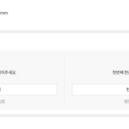
*6mm
되어주세요.
첫번째 한
기
사항
혜