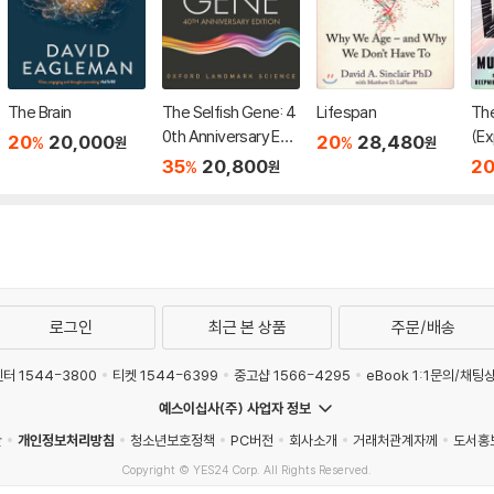
The Brain
The Selfish Gene: 4
Lifespan
Th
0th Anniversary Edit
(Ex
20
20,000
20
28,480
%
%
원
원
ion
35
20,800
2
%
원
로그인
최근 본 상품
주문/배송
터 1544-3800
티켓 1544-6399
중고샵 1566-4295
eBook 1:1문의/채팅
예스이십사(주) 사업자 정보
관
개인정보처리방침
청소년보호정책
PC버전
회사소개
거래처관계자께
도서홍
Copyright © YES24 Corp. All Rights Reserved.