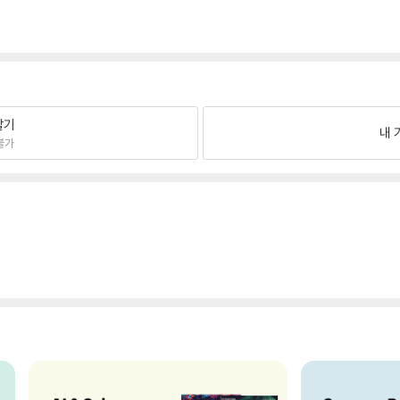
팔기
내 
불가