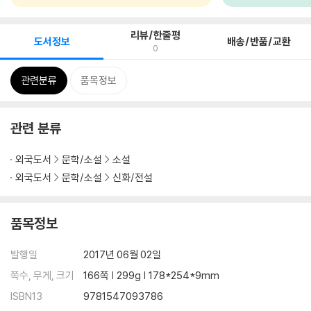
리뷰/한줄평
도서정보
배송/반품/교환
0
관련분류
품목정보
관련 분류
외국도서
문학/소설
소설
외국도서
문학/소설
신화/전설
품목정보
발행일
2017년 06월 02일
쪽수, 무게, 크기
166쪽 | 299g | 178*254*9mm
ISBN13
9781547093786