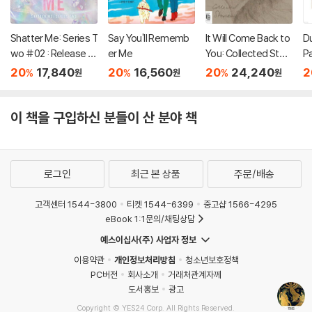
Shatter Me: Series T
Say You'll Rememb
It Will Come Back to
D
wo #02 : Release M
er Me
You: Collected Stori
P
e
es
20
17,840
20
16,560
20
24,240
2
%
%
%
원
원
원
이 책을 구입하신 분들이 산 분야 책
로그인
최근 본 상품
주문/배송
고객센터 1544-3800
티켓 1544-6399
중고샵 1566-4295
eBook 1:1문의/채팅상담
예스이십사(주) 사업자 정보
이용약관
개인정보처리방침
청소년보호정책
PC버전
회사소개
거래처관계자께
도서홍보
광고
Copyright © YES24 Corp. All Rights Reserved.