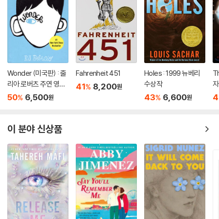
Wonder (미국판) : 줄
Fahrenheit 451
Holes : 1999 뉴베리
T
리아 로버츠 주연 영화
수상작
자
41
8,200
%
원
'원더' 원작 소설
50
6,500
43
6,600
4
%
%
원
원
이 분야 신상품