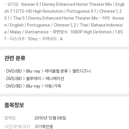
* DISNEY'S VIRTUAL VAULT
- 오디오 : Korean 5.1 Disney Enhanced Home Theater Mix / Engli
sh 7.1 DTS-HD High Resolution / Portuguese 5.1 / Chinese 1, 2
* AUDIO COMMENTARY
5.1 / Thai 5.1 Disney Enhanced Home Theater Mix - 자막 : Korea
- View Film With Original DVD Commentary By Executive Prod
n / English / Portuguese / Chinese 1, 2 / Thai / Bahasa Indonesi
ucer Roy E. Disney, Conductor James Levine, And Producer Do
a / Malay / Vietnamese - 화면방식 : 1080P High Definition / 1.85:
n Ernst
1 - 디스크수 : 1Disc - 지역코드 : A
- View Film With Original DVD Commentary By the directors An
d Art Directors For Each Segment
관련 분류
● SET UP
DVD/BD
Blu-ray
레이블별 분류
월트디즈니
● SNEAK PEEKS (4'30")
DVD/BD
블루레이
애니메이션
DVD/BD
Blu-ray
아동/가족
품목정보
발매일
2010년 12월 08일
시간/무게/크기
크기확인중