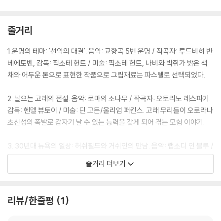
줄거리
1.운명의 테마: '선악의 대결'. 음악: 교향곡 5번 운명 / 작곡자: 루드비히 반
베에토벤, 감독: 픽소테 헌트 / 미술: 픽소테 헌트, 나비와 박쥐가 밝은 색
채와 어두운 톤으로 표현한 작품으로 그림재료는 파스텔로 선택되었다.
2. 날으는 고래의 전설. 음악: 로마의 소나무 / 작곡자: 오토리노 레스파기.
감독: 헨델 뷰토이 / 미술: 딘 고든/울리엄 퍼킨스. 고래 무리들이 오로라나
초신성의 폭발로 갑자기 날 수 있는 능력을 갖게 되어 겪는 모험 이야기.
3. 30년대 뉴욕의 일상: 허쉬필드와 거쉬인의 만남. 음악: 랩소디 인 블루 /
작곡자: 조지 거쉬인. 감독: 에릭 골드버그 / 미술: 수잔 매킨지 골드버그.
줄거리 더보기
"듀크"는 재즈 음악가를 꿈꾸는 노동자, "존"은 고지식한 아내에게 벗어나
고 싶은 인물 등 4명의 등장인물이 나온다.
리뷰/한줄평
1
4. 뮤지컬로 보는 동화. 음악: 장난감 병정 / 작곡: 드미트리히 쇼스타코비
치. 감독: 헨델 뷰토리 / 미술: 마이클 험프리스. 안데르센 동화의 이야기를