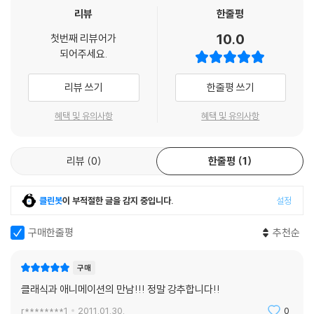
토대로 만들었다.
리뷰
한줄평
10.0
첫번째 리뷰어가
5. 요요를 하는 홍학. 음악: 동물의 사육제 / 작곡: 까미유 생상스, 감독: 에
되어주세요.
릭 골드버그 / 미술: 수잔 매킨지 골드버그, 친숙하지 않은 홍학이 주인공
으로 처음 구상한 타조대신 그려넣었다고 한다.
리뷰 쓰기
한줄평 쓰기
6. 미키를 따라 환상의 세계로. 음악: 마법사의 도제 / 작곡: 폴 듀커스, 감
혜택 및 유의사항
혜택 및 유의사항
독: 제임스 일가 / 미술: 톰 코드릭, 찰스 필리피, 잭 슈왈츠, 1940년 작품
에도 나왔던 주인공 미키 마우스가 마법사로 나와서 펼치는 환상의 세계.
리뷰
0
한줄평
1
7. 짝 잃은 도날드. 음악: 위풍당당 행진곡 / 작곡: 에드워드 엘가, 감독: 프
란시스 글레바스 / 미술: 다니엘 쿠퍼, 미키의 라이벌 도나드 덕이 나와 자
클린봇
이 부적절한 글을 감지 중입니다.
설정
신의 개성을 십분 발휘해낸다.
구매한줄평
추천순
8. 부활의 피날레: 희망의 불꽃. 음악: 불새연작(1919년 버젼) / 작곡: 이고
르 스트라빈스키. 감독: 괴탄 브릿지, 폴 브릿지 / 미술: 칼 존스. 자연이 요
구매
정의 형태로 의인화되어 등장하여 잿더미로 변해버린 숲속에 다시 생명의
클래식과 애니메이션의 만남!!! 정말 강추합니다!!
기운을 불어 넣는다. (pikamac@hitel.net 글 편집)
r********1
2011.01.30.
0