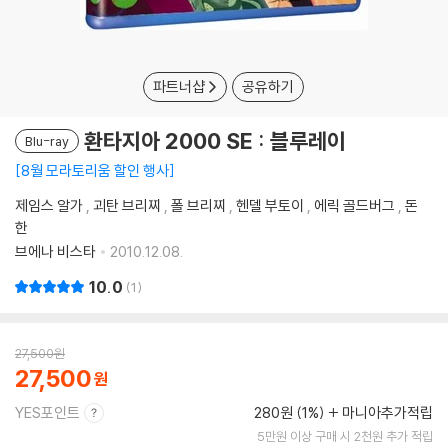
파트너샵
공유하기
환타지아 2000 SE : 블루레이
Blu-ray
8월 모라토리움 할인 행사
제임스 알가
,
괴탄 브리찌
,
폴 브리찌
,
헨델 부토이
,
에릭 골드버그
,
돈
한
브에나 비스타
2010.12.08.
10.0
1
27,500
원
27,500
YES포인트
280원 (1%)
마니아추가적립
5만원 이상 구매 시 2천원 추가 적립