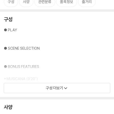
구성
사양
관련분류
품목정보
줄거리
구성
● PLAY
● SCENE SELECTION
● BONUS FEATURES
* MUSICANA (9'20")
구성 더보기
* DALI & DISNEY A DATE WITH DESTINO (82'18")
* DESTINO (6'31")
사양