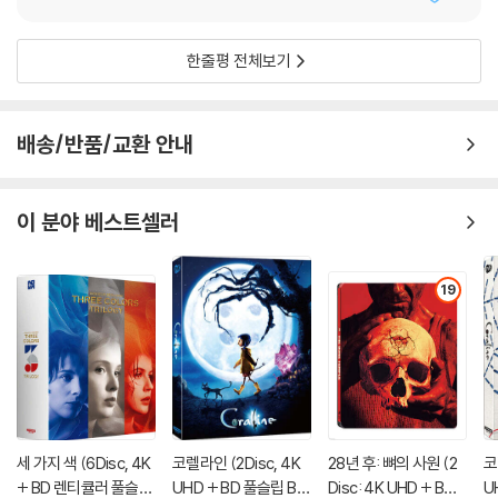
한줄평 전체보기
배송/반품/교환 안내
이 분야 베스트셀러
19
세 가지 색 (6Disc, 4K
코렐라인 (2Disc, 4K
28년 후: 뼈의 사원 (2
코
+ BD 렌티큘러 풀슬립
UHD + BD 풀슬립 B T
Disc: 4K UHD + BD
U