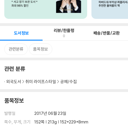
리뷰/한줄평
도서정보
배송/반품/교환
0
관련분류
품목정보
관련 분류
외국도서
취미 라이프스타일
공예/수집
품목정보
발행일
2017년 06월 23일
쪽수, 무게, 크기
152쪽 | 213g | 152*229*8mm