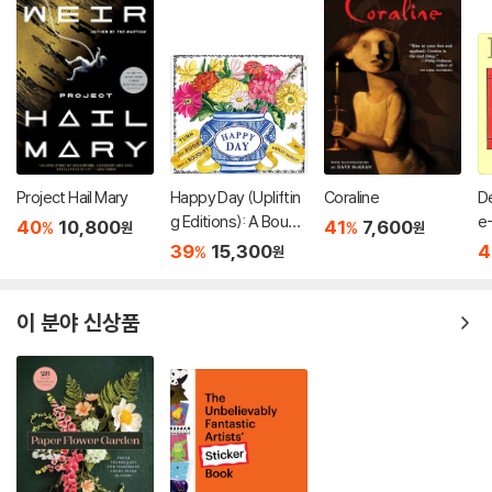
Project Hail Mary
Happy Day (Upliftin
Coraline
De
g Editions): A Bouqu
e
40
10,800
41
7,600
%
%
원
원
et in a Book (부케북 /
39
15,300
4
%
원
팝업북)
이 분야 신상품