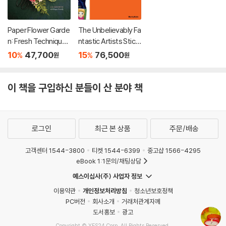
Paper Flower Garde
The Unbelievably Fa
n: Fresh Techniques
ntastic Artists Stick
for Handmade Crep
er Book
10
47,700
15
76,500
%
%
원
원
e Paper Blooms
이 책을 구입하신 분들이 산 분야 책
로그인
최근 본 상품
주문/배송
고객센터 1544-3800
티켓 1544-6399
중고샵 1566-4295
eBook 1:1문의/채팅상담
예스이십사(주) 사업자 정보
이용약관
개인정보처리방침
청소년보호정책
PC버전
회사소개
거래처관계자께
도서홍보
광고
Copyright © YES24 Corp. All Rights Reserved.