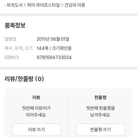
외국도서
취미 라이프스타일
건강과 미용
품목정보
발행일
2011년 06월 01일
쪽수, 무게, 크기
144쪽 | 크기확인중
ISBN13
9781594733024
리뷰/한줄평
0
리뷰
한줄평
첫번째 리뷰어가
첫번째 한줄평을
되어주세요.
남겨주세요.
리뷰 쓰기
한줄평 쓰기