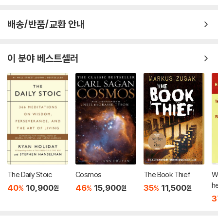
배송/반품/교환 안내
이 분야 베스트셀러
The Daily Stoic
Cosmos
The Book Thief
W
he
40
10,900
46
15,900
35
11,500
%
%
%
원
원
원
ni
3