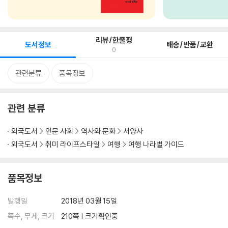
리뷰/한줄평
도서정보
배송/반품/교환
0
관련분류
품목정보
관련 분류
외국도서
인문 사회
역사와 문화
서양사
외국도서
취미 라이프스타일
여행
여행 나라별 가이드
품목정보
발행일
2018년 03월 15일
쪽수, 무게, 크기
210쪽 | 크기확인중