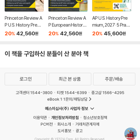
Princeton Review A
Princeton Review A
AP U.S. History Pre
P U.S. History Premi
P European History
mium, 2027: 5 Practi
um Prep, 26th Editio
Premium Prep, 25th
ce Tests + Compre
20
42,560
20
42,560
20
45,600
%
%
%
원
원
원
n: 6 Practice Tests
Edition: 6 Practice T
hensive Review + O
+ Digital Practice On
ests + Digital Practi
nline Practice
line + Content Revie
ce Online + Content
이 책을 구입하신 분들이 산 분야 책
w
Review
로그인
최근 본 상품
주문/배송
고객센터 1544-3800
티켓 1544-6399
중고샵 1566-4295
eBook 1:1문의/채팅상담
예스이십사(주) 사업자 정보
이용약관
개인정보처리방침
청소년보호정책
PC버전
회사소개
거래처관계자께
도서홍보
광고
Copyright © YES24 Corp. All Rights Reserved.