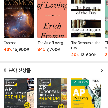
Cosmos
The Art of Loving
The Remains of the
T
Day
d 
46
15,900
34
7,700
%
%
원
원
20
13,600
3
%
원
이 분야 신상품