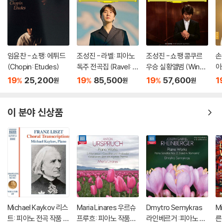
임윤찬 - 쇼팽: 에튀드
조성진 - 라벨: 피아노
조성진 - 쇼팽 콩쿠르
손
(Chopin: Etudes)
독주 전곡집 (Ravel: T
우승 실황앨범 (Winne
아
he Complete Solo Pi
r of the 17th Internat
za
19
25,200
19
85,500
19
57,600
1
%
%
%
원
원
원
ano Works) [3LP]
ional Fryderyk Chopi
o
n Piano Competitio
n) [2LP]
이 분야 신상품
Michael Kaykov 리스
Maria Linares 우르슈
Dmytro Semykras
M
트: 피아노 전곡 작품 6
프루흐: 피아노 작품집
라인베르거 :피아노 작
른