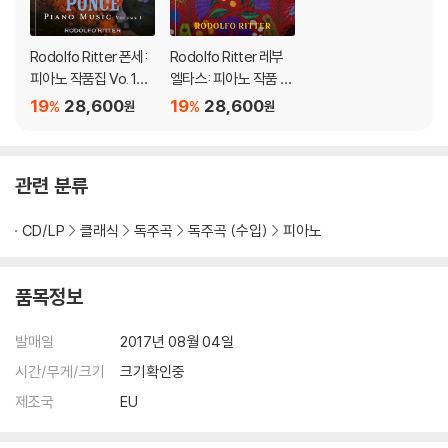
Rodolfo Ritter 폰세:
Rodolfo Ritter 레부
피아노 작품집 Vo. 1
엘타스: 피아노 작품 전
(Manuel Ponce: Pian
곡, 제1집 (Revueltas:
19
28,600
19
28,600
%
%
원
원
o Music Vol.1)
Complete Piano Mu
sic, Vol.1)
관련 분류
CD/LP
클래식
독주곡
독주곡 (수입)
피아노
품목정보
발매일
2017년 08월 04일
시간/무게/크기
크기확인중
제조국
EU