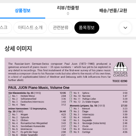
리뷰/한줄평
상품정보
배송/반품/교환
0
스크
아티스트 소개
관련분류
품목정보
상세 이미지