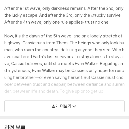
After the 1st wave, only darkness remains. After the 2nd, only
the lucky escape. And after the 3rd, only the
un
lucky survive.
After the 4th wave, only one rule applies: trust no one.
Now, it's the dawn of the 5th wave, and on a lonely stretch of
highway, Cassie runs from Them. The beings who only look hu
man, who roam the countryside killing anyone they see. Who h
ave scattered Earth's last survivors. To stay alone is to stay ali
ve, Cassie believes, until she meets Evan Walker. Beguiling an
d mysterious, Evan Walker may be Cassie's only hope for resc
uing her brother--or even saving herself. But Cassie must cho
ose: between trust and despair, between defiance and surren
der, between life and death. To give up or to get up.
"Wildly entertaining . . . I couldn't turn the pages fast enoug
소개 더보기
h."—Justin Cronin,
The New York Times Book Review
"A modern sci-fi masterpiece . . . should do for aliens what
Twil
관련 분류