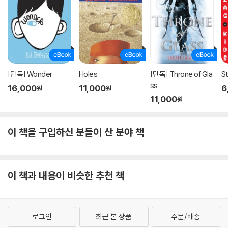
[단독] Wonder
Holes
[단독] Throne of Gla
S
ss
16,000
11,000
6
원
원
11,000
원
이 책을 구입하신 분들이 산 분야 책
이 책과 내용이 비슷한 추천 책
로그인
최근 본 상품
주문/배송