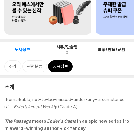
리뷰/한줄평
도서정보
배송/반품/교환
0
소개
관련분류
품목정보
소개
"Remarkable, not-to-be-missed-under-any-circumstance
s."—
Entertainment Weekly
(Grade A)
The Passage
meets
Ender's Game
in an epic new series fro
m award-winning author Rick Yancey.