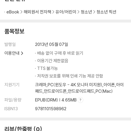
ight
did for vampires."—USAToday.com
eBook
해외원서 전자책
유아/어린이
청소년
청소년 픽션
품목정보
발행일
2013년 05월 07일
이용안내
배송 없이 구매 후 바로 읽기
이용기간 제한없음
TTS 불가능
저작권 보호를 위해 인쇄 기능 제공 안함
지원기기
크레마,PC(윈도우 - 4K 모니터 미지원),아이폰,아이
패드,안드로이드폰,안드로이드패드,PC(Mac)
파일/용량
EPUB(DRM) | 4.65MB
ISBN13
9781101598962
리뷰/한줄평
0