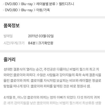
DVD/BD
Blu-ray
레이블별 분류
월트디즈니
※ 아웃케이스/구성품/포장 상태
DVD/BD
Blu-ray
아동/가족
1) 제작/배송 과정에서 경미한 아웃케이스 주름, 모서리 눌림 및 갈라짐이
발생할 수 있습니다. 반품을 원하실 경우 미개봉 상태로 문의 부탁드립니
다.
품목정보
2) 스틸북 케이스 제작 과정에서 기포 혹은 경미한 인쇄 오류가 발생할 수
있습니다.
발매일
2011년 03월 02일
3) 렌티큘러 스틸북의 경우, 보호필름이 붙어 판매되기도 합니다. 보호필
시간/무게/크기
84분 | 크기확인중
름 손상에 의한 교환/반품은 불가합니다.
4) 본품 보호를 위해 노란색의 카톤 박스로 재포장한 경우, 카톤박스 손상
에 의한 교환/반품은 불가합니다.
줄거리
5) 아웃케이스/구성품/포장 상태 불량에 의한 교환/반품 신청시 불량 확
인을 위해 개봉 시의 동영상을 요청할 수 있으며, 동영상이 없는 경우 교
성대한 결혼식이 열리는 순간, 주인공은 다름아닌 비벌리 힐스의 최고 치
환/반품이 제한될 수 있습니다.
와와인 클로이와 파피다. 수많은 사람들과 강아지들의 축하 속에 결혼식을
올린 클로이와 파피. 클로이를 자식처럼 보살피는 비브와 레이첼은 정글로
※ 디스크 재생 불량
탐험을 떠나게 된다. 클로이와 파피를 맡게된 것은 바로 정원사 샘.
1) 기기 문제로 인해 발생하는 재생 불량 현상에 대해서는 반품/교환이 불
가하니 최신 소프트웨어로 업데이트된 DVD/BD 전용 기기에서 재생하실
4개월 후, 어느덧 클로이와 파피는 엄마 아빠가 되었다. 다섯 마리의 귀여
것을 권유해 드립니다.
운 새끼 강아지들을 낳은 클로이와 파피는 비벌리 힐스에서 최상류층 생활