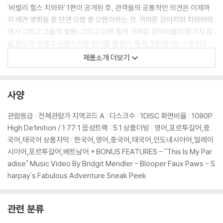
'비벌리 힐스 치와와' 1편이 공개된 후, 관객들의 공통적인 의견은 이제까
지 애견 영화들 중 단연 으뜸 중 으뜸이라는 것. 귀여운 강아지와 치와와의
역사 그리고 그들의 혈통! 그리고 다른 종의 귀여운 강아지들이 믿기지 않
을 정도의 귀엽고 사랑스러운 연기를 펼친다. 특히, 2편에서는 스토리도
더욱 더 탄탄해져 귀여운 강아지들의 재롱과 더불어 온 가족이 감상하며
제품소개 더보기
무한 감동을 받을 수 있다. 1편에서 클로이의 목소리 역할을 맡았던 드류
배리모어 대신 2편에서는 헐리웃의 촉망받는 신인 여배우이자 이미 '클로
버 필드'와 '유 어게인'에서 너무나 멋진 연기를 펼친 오데트 유스트만이 사
사양
랑스런 클로이의 목소리 연기를 맡았다.
관람등급 : 전체관람가 지역코드 A : 디스크수 : 1DISC 화면비율 : 1080P
High Definition / 1.77:1 음성트랙 : 5.1 상품더빙 : 영어,포르투갈어,중
DVD/ Blu-ray 구매시 참고 사항 안내드립니다.
국어,태국어 상품자막 : 한국어,영어,중국어,태국어,인도네시아어,말레이
※ 4K블루레이, 3D 블루레이 재생 관련 안내
시아어,포르투갈어,베트남어 * BONUS FEATURES - "This Is My Par
1) 4K UHD 디스크는 대용량의 데이터 전송이 필요하므로 4K전용 플레
adise" Music Video By Bridgit Mendler - Blooper Faux Paws - S
이어를 사용하셔야 합니다. 더불어 플레이어 소프트웨어 최신 버전의 업데
harpay's Fabulous Adventure Sneak Peek
이트, 대용량 케이블 사용이 필수입니다.
2) 3D 블루레이는 전용 플레이어와 3D 지원 TV를 통해서만 재생 가능합
관련 분류
니다.