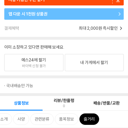
앱 다운 시 1천원 상품권
결제혜택
최대 2,000원 즉시할인
이미 소장하고 있다면 판매해 보세요.
예스24에 팔기
내 가게에서 팔기
바이백 신청 불가
국내배송만 가능
리뷰/한줄평
상품정보
배송/반품/교환
0
품소개
사양
관련분류
품목정보
줄거리