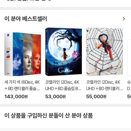
2) 사양 오인지, 오 구매, 변심 사유로의 반품은 제품 개봉 전에만 운임비
부담 후 처리 가능합니다.
이 분야 베스트셀러
3) 스틸북 한정판, 초회 한정판의 경우 제작 수량이 한정되어 있고, 택배
이동 과정에서의 손상이 발생하면, 재 판매가 어려우므로 신중한 구매 선
택을 부탁드립니다.
4) 한정판 상품의 변심, 오구매로 인한 반품은 회송된 상품의 상태 확인 후
진행이 가능합니다. 택배 이동 중 파손이 발생하지 않도록 완충 포장을 부
탁드립니다.
세 가지 색 (6Disc, 4K
코렐라인 (2Disc, 4K
코렐라인 (2Disc, 4K
슈
+ BD 렌티큘러 풀슬립
UHD + BD 풀슬립 B T
UHD + BD 렌티큘러
D
트릴로지 박스 한정판)
ype 500장 한정판) :
풀슬립 A Type 700장
판
143,000
53,000
55,000
5
원
원
원
: 블루레이
블루레이
한정판) : 블루레이
이 상품을 구입하신 분들이 산 분야 상품