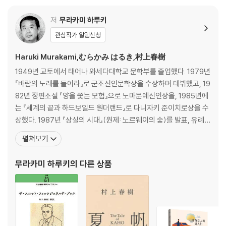
저
무라카미 하루키
관심작가 알림신청
Haruki Murakami,むらかみ はるき,村上春樹
1949년 교토에서 태어나 와세다대학교 문학부를 졸업했다. 1979년
『바람의 노래를 들어라』로 군조신인문학상을 수상하며 데뷔했고, 19
82년 장편소설 『양을 쫓는 모험』으로 노마문예신인상을, 1985년에
는 『세계의 끝과 하드보일드 원더랜드』로 다니자키 준이치로상을 수
상했다. 1987년 『상실의 시대』(원제: 노르웨이의 숲)를 발표, 유례없
는 베스트셀러 선풍과 함께 하루키 신드롬을 일으키며 세계적인 작가
펼쳐보기
로 떠올랐다. 1994년 『태엽 감는 새』로 요미우리문학상을 수상했고,
2005년 『해변의 카프카』가 아시아 작가의 작품으로는 드물게 뉴욕
무라카미 하루키
의 다른 상품
타임스 ‘올해의 책’에 선정되었다. 그 밖