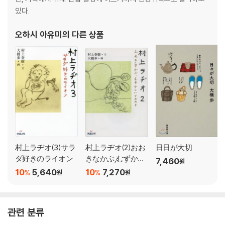
있다.
오하시 아유미
의 다른 상품
村上ラヂオ(3)サラ
村上ラヂオ(2)おお
日日が大切
ダ好きのライオン
きなかぶ,むずかし
7,460
원
いアボカド
10
5,640
10
7,270
%
%
원
원
관련 분류