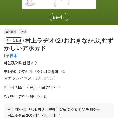
공유하기
소득공제
수입
村上ラヂオ(2)おおきなかぶ,むず
직수입일서
かしいアボカド
單行本
바인딩/에디션 안내
무라카미 하루키
저
오하시 아유미
그림
マガジンハウス
2011.07.07.
번역서
채소의 기분, 바다표범의 키스
첫번째 리뷰어가 되어주세요
직수입외서는 변심/착오로 인해 주문을 취소할 경우
해외주문
취소수수료 20%
가 부과됩니다.