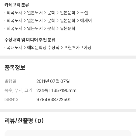
카테고리 분류
외국도서
일본도서
문학
일본문학
소설
외국도서
일본도서
문학
일본문학
에세이
외국도서
일본도서
문학
일본문학
수상내역 및 미디어 추천 분류
국내도서
해외문학상 수상작
프란츠카프카상
품목정보
발행일
2011년 07월 07일
쪽수, 무게, 크기
224쪽 | 135*190mm
ISBN13
9784838722501
리뷰/한줄평
0