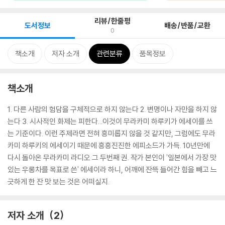
리뷰/한줄평
도서정보
배송/반품/교환
0
책소개
저자 소개
관련분류
품목정보
책소개
1. 다른 사람의 험담을 구체적으로 하지 않는다 2. 변명이나 자만을 하지 않
는다 3. 시사적인 화제는 피한다...이것이 무라카미 하루키가 에세이를 쓰
는 기준이다. 이런 주제라면 전혀 흥미롭지 않을 것 같지만, 그럼에도 무라
카미 하루키의 에세이기 때문에 흥흥진진한 에피소드가 가득. 10년만에
다시 돌아온 무라카미 라디오 그 두번째 권. 작가 본인이 '일본에서 가장 맛
있는 우롱차를 목표로 쓴' 에세이라 하니, 어깨에 잔뜩 들어간 힘을 빼고 느
긋하게 한 잔 맛 보는 것은 어떠실지.
저자 소개
2