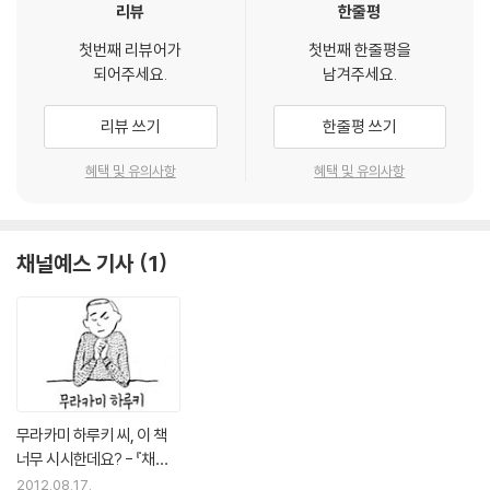
리뷰
한줄평
첫번째 리뷰어가
첫번째 한줄평을
되어주세요.
남겨주세요.
리뷰 쓰기
한줄평 쓰기
혜택 및 유의사항
혜택 및 유의사항
채널예스 기사
1
무라카미 하루키 씨, 이 책
너무 시시한데요? - 『채소
의 기분, 바다표범의 키스』
2012.08.17.