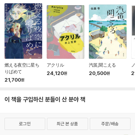
燃える夜空に星ち
アクリル
汽笛,聞こえる
ノ
りばめて
24,120
20,500
2
원
원
21,700
원
이 책을 구입하신 분들이 산 분야 책
로그인
최근 본 상품
주문/배송