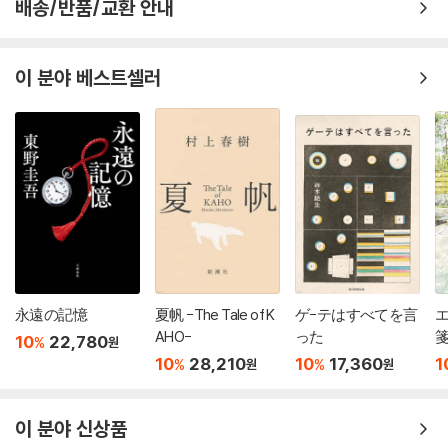
배송/반품/교환 안내
이 분야 베스트셀러
永遠の記憶
夏帆 -The Tale of K
ゲ-テはすべてを言
AHO-
った
10
22,780
%
원
10
28,210
10
17,360
1
%
%
원
원
이 분야 신상품