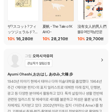
ザ?スコット?フィ
夏帆 -The Tale of K
沒有女人的男人們
ッツジェラルド?ブ
AHO-
몰유여인적남인문
ック
10
16,280
10
28,210
10
29,700
%
%
%
원
원
원
그림
오하시 아유미
관심작가 알림신청
Ayumi Ohashi,おおはし あゆみ,大橋 步
1940년 미야기 현에서 태어나 다마 미술대학을 졸업했다. 1964년
주간 <헤이본 펀치>의 표지 일러스트로 데뷔한 이래 잡지, 단행본,
광고 등 다양한 분야에서 활동하고 있다. 특히 살림이나 생활 전반에
관련된 일러스트 및 에세이로 세대를 불문하고 여성은 물론 남성 독
자에게도 지지받고 있다. 2002년부터는 잡지 <아르네 Arne>를 창
간, 기획에서 취재·편집·촬영에 이르기까지 전방위적으로 활약하고