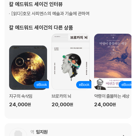
칼 에드워드 세이건
인터뷰
무인 우주 탐사 계획에 참여했고 과학의 대
[읽다]
호모 사피엔스의 예술과 기술에 관하여
칼 에드워드 세이건
의 다른 상품
지구의 속삭임
브로카의 뇌
악령이 출몰하는 세상
24,000
20,000
24,000
원
원
원
역
임지원