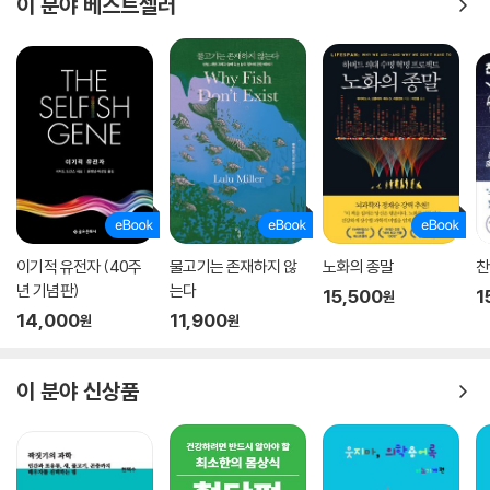
이 분야 베스트셀러
이기적 유전자 (40주
물고기는 존재하지 않
노화의 종말
찬
년 기념판)
는다
15,500
1
원
14,000
11,900
원
원
이 분야 신상품