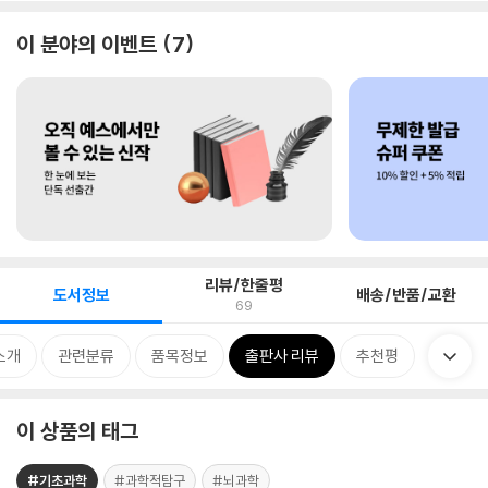
이 분야의 이벤트
7
리뷰/한줄평
도서정보
배송/반품/교환
69
소개
관련분류
품목정보
출판사 리뷰
추천평
이 상품의 태그
#기초과학
#과학적탐구
#뇌과학