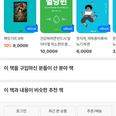
짝짓기의 과학
건강하려면 반드시 알
웃지마, 의학용어록 비
웃
아야 할 최소한의 몸상
뇨기계 편
뇨
10
9,000
%
원
식 ? 혈당편
10,000
6,000
3
원
원
이 책을 구입하신 분들이 산 분야 책
이 책과 내용이 비슷한 추천 책
로그인
최근 본 상품
주문/배송