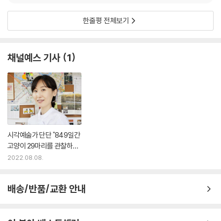
한줄평 전체보기
채널예스 기사
1
시각예술가 단단 "849일간
고양이 29마리를 관찰하기
까지"
2022.08.08.
배송/반품/교환 안내