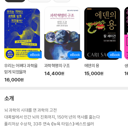
우리는 어쩌다 과학을
과학혁명의 구조
에덴의 용
생
믿게 되었을까
14,400
15,000
1
원
원
16,000
원
소개
뇌 과학의 시대를 연 과학의 고전
대폭발에서 인간 뇌의 진화까지, 150억 년의 역사를 훑는다
퓰리처상 수상작, 33주 연속 《뉴욕 타임스》 베스트셀러