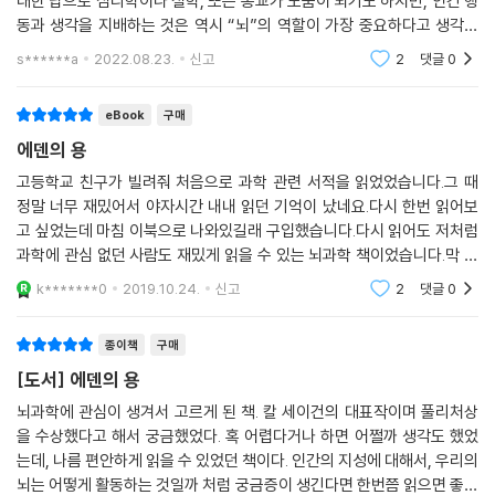
대한 답으로 심리학이나 철학, 또는 종교가 도움이 되기도 하지만, 인간 행
동과 생각을 지배하는 것은 역시 “뇌”의 역할이 가장 중요하다고 생각한
다. 칼 세이건은 “코스모스”라는 역작으로 유명하지만, 그의 또 다른 저서
s******a
2022.08.23.
신고
2
댓글
0
“에
eBook
구매
에덴의 용
고등학교 친구가 빌려줘 처음으로 과학 관련 서적을 읽었었습니다.그 때
정말 너무 재밌어서 야자시간 내내 읽던 기억이 났네요.다시 한번 읽어보
고 싶었는데 마침 이북으로 나와있길래 구입했습니다.다시 읽어도 저처럼
과학에 관심 없던 사람도 재밌게 읽을 수 있는 뇌과학 책이었습니다.막 지
식이 쌓이고 똑똑해지는 것 같은 느낌이 들어서 좋았어요.ㅋㅋ뇌과학이랑
k*******0
2019.10.24.
신고
2
댓글
0
우주 관련해서 정
종이책
구매
[도서] 에덴의 용
뇌과학에 관심이 생겨서 고르게 된 책. 칼 세이건의 대표작이며 풀리처상
을 수상했다고 해서 궁금했었다. 혹 어렵다거나 하면 어쩔까 생각도 했었
는데, 나름 편안하게 읽을 수 있었던 책이다. 인간의 지성에 대해서, 우리의
뇌는 어떻게 활동하는 것일까 처럼 궁금증이 생긴다면 한번쯤 읽으면 좋을