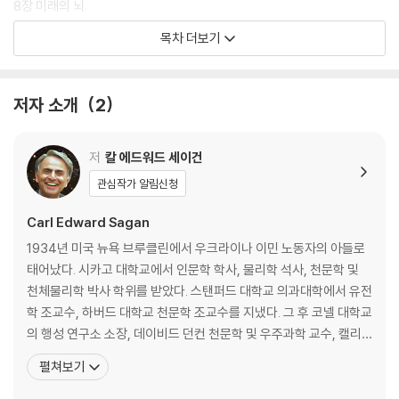
8장 미래의 뇌
9장 지식은 우리의 운명
목차 더보기
감사의 글
용어 해설
참고 문헌
저자 소개
2
옮긴이의 글
그림 및 사진 저작권
저
칼 에드워드 세이건
관심작가 알림신청
Carl Edward Sagan
1934년 미국 뉴욕 브루클린에서 우크라이나 이민 노동자의 아들로
태어났다. 시카고 대학교에서 인문학 학사, 물리학 석사, 천문학 및
천체물리학 박사 학위를 받았다. 스탠퍼드 대학교 의과대학에서 유전
학 조교수, 하버드 대학교 천문학 조교수를 지냈다. 그 후 코넬 대학교
의 행성 연구소 소장, 데이비드 던컨 천문학 및 우주과학 교수, 캘리
포니아 공과대학의 특별 초빙 연구원, 세계 최대 우주 동호 단체인 행
펼쳐보기
성협회의 공동 설립자 겸 회장 등을 역임했다. 또한 미국 항공우주국
(NASA)의 자문 위원으로 매리너, 보이저, 바이킹, 갈릴레오 호 등의