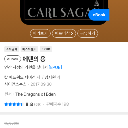
미리보기
파트너샵
공유하기
소득공제
베스트셀러
EPUB
에덴의 용
eBook
인간 지성의 기원을 찾아서
EPUB
칼 에드워드 세이건
저
임지원
역
사이언스북스
2017.09.30.
원서
: The Dragons of Eden
8.8
판매지수
198
69
15,000
원