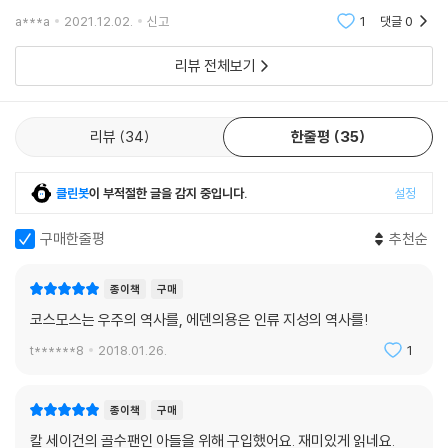
것 같다. 그리고 가장 와닿는 추천사라면, 뉴욕 타임스가 말한 '대폭발에서
a***a
2021.12.02.
신고
1
댓글
0
인간 뇌의
리뷰 전체보기
리뷰
34
한줄평
35
클린봇
이 부적절한 글을 감지 중입니다.
설정
구매한줄평
추천순
종이책
구매
코스모스는 우주의 역사를, 에덴의용은 인류 지성의 역사를!
t******8
2018.01.26.
1
종이책
구매
칼 세이건의 골수팬인 아들을 위해 구입했어요. 재미있게 읽네요.