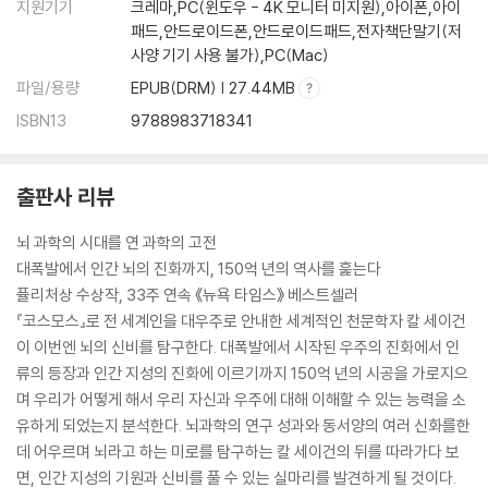
지원기기
크레마,PC(윈도우 - 4K 모니터 미지원),아이폰,아이
패드,안드로이드폰,안드로이드패드,전자책단말기(저
사양 기기 사용 불가),PC(Mac)
파일/용량
EPUB(DRM) | 27.44MB
ISBN13
9788983718341
출판사 리뷰
뇌 과학의 시대를 연 과학의 고전
대폭발에서 인간 뇌의 진화까지, 150억 년의 역사를 훑는다
퓰리처상 수상작, 33주 연속 《뉴욕 타임스》 베스트셀러
『코스모스』로 전 세계인을 대우주로 안내한 세계적인 천문학자 칼 세이건
이 이번엔 뇌의 신비를 탐구한다. 대폭발에서 시작된 우주의 진화에서 인
류의 등장과 인간 지성의 진화에 이르기까지 150억 년의 시공을 가로지으
며 우리가 어떻게 해서 우리 자신과 우주에 대해 이해할 수 있는 능력을 소
유하게 되었는지 분석한다. 뇌과학의 연구 성과와 동서양의 여러 신화를한
데 어우르며 뇌라고 하는 미로를 탐구하는 칼 세이건의 뒤를 따라가다 보
면, 인간 지성의 기원과 신비를 풀 수 있는 실마리를 발견하게 될 것이다.