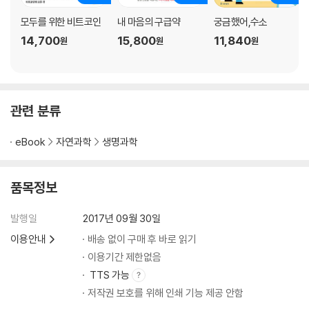
모두를 위한 비트코인
내 마음의 구급약
궁금했어,수소
14,700
15,800
11,840
원
원
원
관련 분류
eBook
자연과학
생명과학
품목정보
발행일
2017년 09월 30일
이용안내
배송 없이 구매 후 바로 읽기
이용기간 제한없음
TTS 가능
저작권 보호를 위해 인쇄 기능 제공 안함